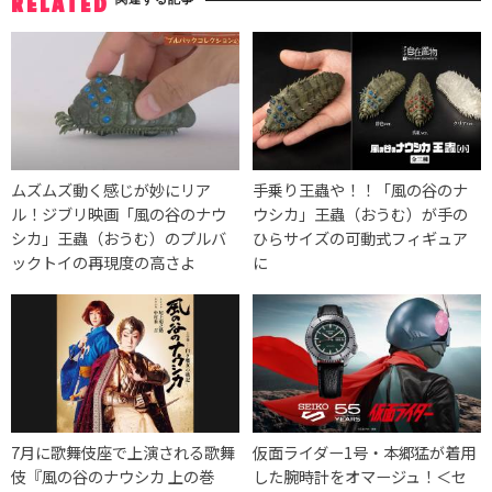
RELATED
ムズムズ動く感じが妙にリア
手乗り王蟲や！！「風の谷のナ
ル！ジブリ映画「風の谷のナウ
ウシカ」王蟲（おうむ）が手の
シカ」王蟲（おうむ）のプルバ
ひらサイズの可動式フィギュア
ックトイの再現度の高さよ
に
7月に歌舞伎座で上演される歌舞
仮面ライダー1号・本郷猛が着用
伎『風の谷のナウシカ 上の巻
した腕時計をオマージュ！＜セ