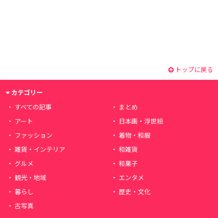
トップに戻る
カテゴリー
すべての記事
まとめ
アート
日本画・浮世絵
ファッション
着物・和服
雑貨・インテリア
和雑貨
グルメ
和菓子
観光・地域
エンタメ
暮らし
歴史・文化
古写真