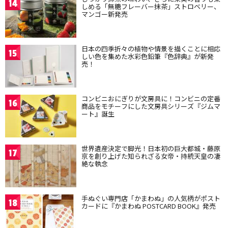
14
しめる「無糖フレーバー抹茶」ストロベリー、
マンゴー新発売
日本の四季折々の植物や情景を描くことに相応
15
しい色を集めた水彩色鉛筆『色辞典』が新発
売！
コンビニおにぎりが文房具に！コンビニの定番
16
商品をモチーフにした文房具シリーズ『ジムマ
ート』誕生
世界遺産決定で脚光！日本初の巨大都城・藤原
17
京を創り上げた知られざる女帝・持統天皇の凄
絶な執念
手ぬぐい専門店「かまわぬ」の人気柄がポスト
18
カードに『かまわぬ POSTCARD BOOK』発売