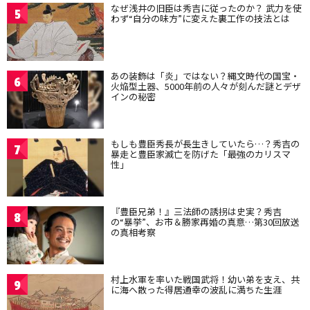
なぜ浅井の旧臣は秀吉に従ったのか？ 武力を使
5
わず“自分の味方”に変えた裏工作の技法とは
あの装飾は「炎」ではない？縄文時代の国宝・
6
火焔型土器、5000年前の人々が刻んだ謎とデザ
インの秘密
もしも豊臣秀長が長生きしていたら…？秀吉の
7
暴走と豊臣家滅亡を防げた「最強のカリスマ
性」
『豊臣兄弟！』三法師の誘拐は史実？秀吉
8
の“暴挙”、お市＆勝家再婚の真意…第30回放送
の真相考察
村上水軍を率いた戦国武将！幼い弟を支え、共
9
に海へ散った得居通幸の波乱に満ちた生涯