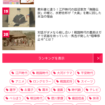
教科書と違う！江戸時代の田沼意次「賄賂伝
19
説」の嘘と、水野忠邦が「大奥」を敵に回した
本当の理由
対話がダメなら殺し合い！戦国時代の農民はガ
20
チで武器を持っていた…秀吉が発した“喧嘩停
止令”とは？
ランキングを表示
江戸時代
戦国時代
大河ドラマ
平安時代
アニメ
ロングセラー
戦国武将
スイーツ
雑学
お菓子
幕末
漫画
時代劇
テレビ
べらぼう
明治時代
徳川家康
織田信長
抹茶