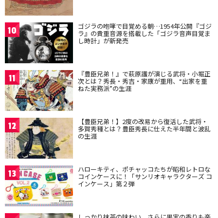
ゴジラの咆哮で目覚める朝…1954年公開『ゴジ
10
ラ』の貴重音源を搭載した「ゴジラ音声目覚ま
し時計」が新発売
『豊臣兄弟！』で萩原護が演じる武将・小堀正
11
次とは？秀長・秀吉・家康が重用、“出家を重
ねた実務派”の生涯
【豊臣兄弟！】2度の改易から復活した武将・
12
多賀秀種とは？豊臣秀長に仕えた半年間と波乱
の生涯
ハローキティ、ポチャッコたちが昭和レトロな
13
コインケースに！「サンリオキャラクターズ コ
インケース」第２弾
しっかり抹茶の味わい、さらに果実の香りも楽