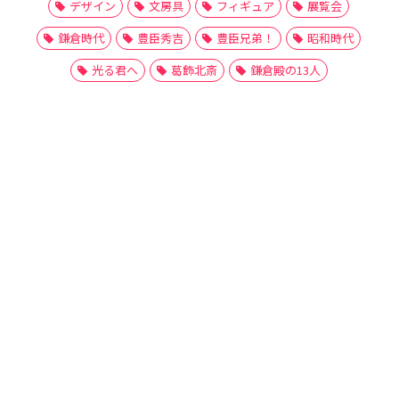
デザイン
文房具
フィギュア
展覧会
鎌倉時代
豊臣秀吉
豊臣兄弟！
昭和時代
光る君へ
葛飾北斎
鎌倉殿の13人