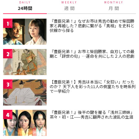
DAILY
WEEKLY
MONTHLY
24時間
週 間
月 間
『豊臣兄弟！』なぜお市は秀吉の勧めで柴田勝
1
家と再婚した？悲劇に繋がる「真相」を史料と
伏線から探る
『豊臣兄弟！』お市と柴田勝家、自刃しての最
2
期と「辞世の句」…運命を共にした２人の悲劇
【豊臣兄弟！】秀吉は本当に「女狂い」だった
3
のか？ 天下人を彩った11人の側室たちを時系列
で一挙紹介
『豊臣兄弟！』後半の鍵を握る「浅井三姉妹」
4
茶々・初・江——秀吉に翻弄された波乱の生涯