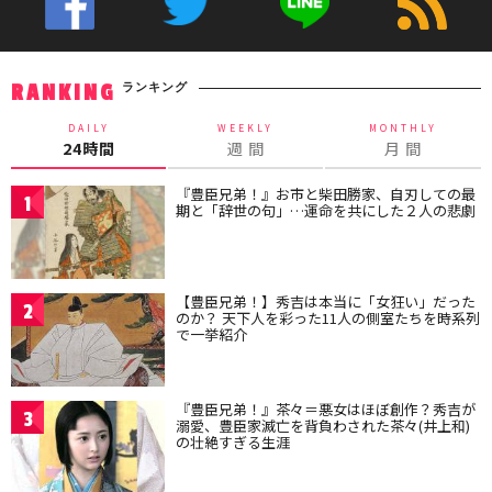
ランキング
RANKING
DAILY
WEEKLY
MONTHLY
24時間
週 間
月 間
『豊臣兄弟！』お市と柴田勝家、自刃しての最
1
期と「辞世の句」…運命を共にした２人の悲劇
【豊臣兄弟！】秀吉は本当に「女狂い」だった
2
のか？ 天下人を彩った11人の側室たちを時系列
で一挙紹介
『豊臣兄弟！』茶々＝悪女はほぼ創作？秀吉が
3
溺愛、豊臣家滅亡を背負わされた茶々(井上和)
の壮絶すぎる生涯