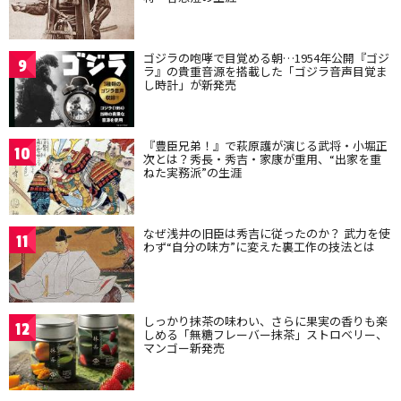
ゴジラの咆哮で目覚める朝…1954年公開『ゴジ
9
ラ』の貴重音源を搭載した「ゴジラ音声目覚ま
し時計」が新発売
『豊臣兄弟！』で萩原護が演じる武将・小堀正
10
次とは？秀長・秀吉・家康が重用、“出家を重
ねた実務派”の生涯
なぜ浅井の旧臣は秀吉に従ったのか？ 武力を使
11
わず“自分の味方”に変えた裏工作の技法とは
しっかり抹茶の味わい、さらに果実の香りも楽
12
しめる「無糖フレーバー抹茶」ストロベリー、
マンゴー新発売