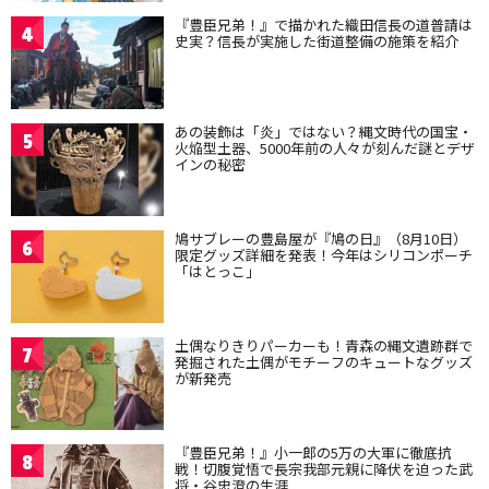
『豊臣兄弟！』で描かれた織田信長の道普請は
4
史実？信長が実施した街道整備の施策を紹介
あの装飾は「炎」ではない？縄文時代の国宝・
5
火焔型土器、5000年前の人々が刻んだ謎とデザ
インの秘密
鳩サブレーの豊島屋が『鳩の日』（8月10日）
6
限定グッズ詳細を発表！今年はシリコンポーチ
「はとっこ」
土偶なりきりパーカーも！青森の縄文遺跡群で
7
発掘された土偶がモチーフのキュートなグッズ
が新発売
『豊臣兄弟！』小一郎の5万の大軍に徹底抗
8
戦！切腹覚悟で長宗我部元親に降伏を迫った武
将・谷忠澄の生涯