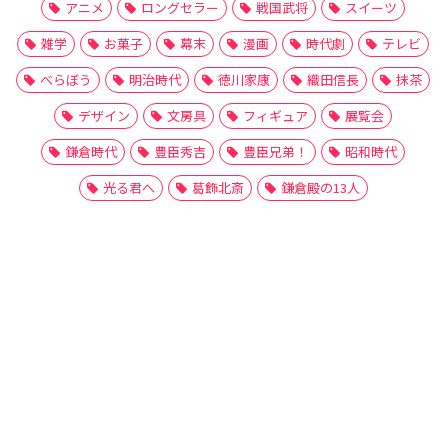
アニメ
ロングセラー
戦国武将
スイーツ
雑学
お菓子
幕末
漫画
時代劇
テレビ
べらぼう
明治時代
徳川家康
織田信長
抹茶
デザイン
文房具
フィギュア
展覧会
鎌倉時代
豊臣秀吉
豊臣兄弟！
昭和時代
光る君へ
葛飾北斎
鎌倉殿の13人