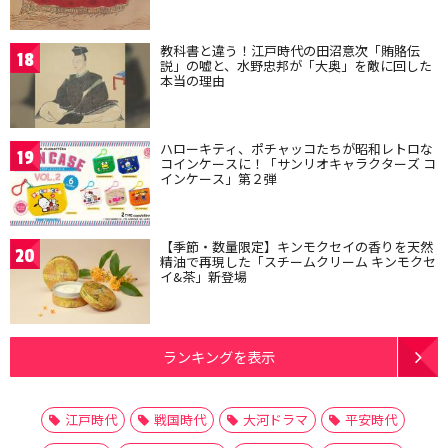
教科書と違う！江戸時代の田沼意次「賄賂伝
18
説」の嘘と、水野忠邦が「大奥」を敵に回した
本当の理由
ハローキティ、ポチャッコたちが昭和レトロな
19
コインケースに！「サンリオキャラクターズ コ
インケース」第２弾
【季節・数量限定】キンモクセイの香りを天然
20
精油で再現した「スチームクリーム キンモクセ
イ&茶」新登場
ランキングを表示
江戸時代
戦国時代
大河ドラマ
平安時代