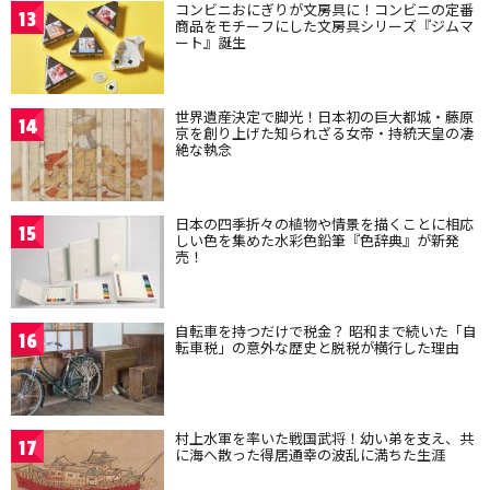
コンビニおにぎりが文房具に！コンビニの定番
13
商品をモチーフにした文房具シリーズ『ジムマ
ート』誕生
世界遺産決定で脚光！日本初の巨大都城・藤原
14
京を創り上げた知られざる女帝・持統天皇の凄
絶な執念
日本の四季折々の植物や情景を描くことに相応
15
しい色を集めた水彩色鉛筆『色辞典』が新発
売！
自転車を持つだけで税金？ 昭和まで続いた「自
16
転車税」の意外な歴史と脱税が横行した理由
村上水軍を率いた戦国武将！幼い弟を支え、共
17
に海へ散った得居通幸の波乱に満ちた生涯