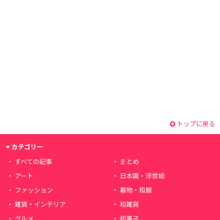
トップに戻る
カテゴリー
すべての記事
まとめ
アート
日本画・浮世絵
ファッション
着物・和服
雑貨・インテリア
和雑貨
グルメ
和菓子