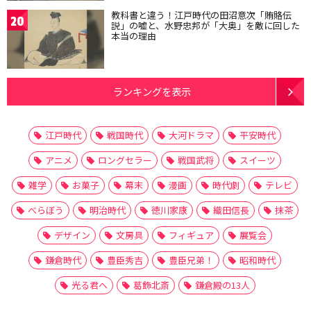
教科書と違う！江戸時代の田沼意次「賄賂伝
20
説」の嘘と、水野忠邦が「大奥」を敵に回した
本当の理由
ランキングを表示
江戸時代
戦国時代
大河ドラマ
平安時代
アニメ
ロングセラー
戦国武将
スイーツ
雑学
お菓子
幕末
漫画
時代劇
テレビ
べらぼう
明治時代
徳川家康
織田信長
抹茶
デザイン
文房具
フィギュア
展覧会
鎌倉時代
豊臣秀吉
豊臣兄弟！
昭和時代
光る君へ
葛飾北斎
鎌倉殿の13人