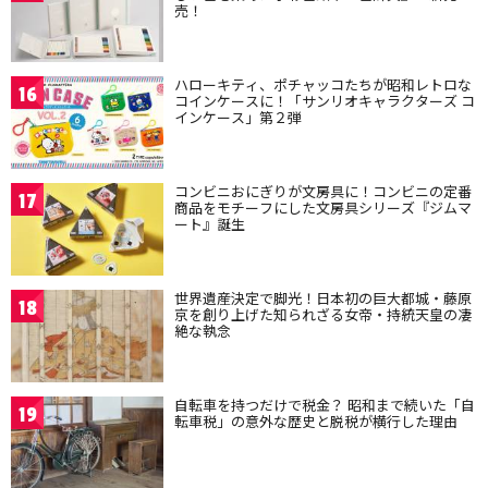
売！
ハローキティ、ポチャッコたちが昭和レトロな
16
コインケースに！「サンリオキャラクターズ コ
インケース」第２弾
コンビニおにぎりが文房具に！コンビニの定番
17
商品をモチーフにした文房具シリーズ『ジムマ
ート』誕生
世界遺産決定で脚光！日本初の巨大都城・藤原
18
京を創り上げた知られざる女帝・持統天皇の凄
絶な執念
自転車を持つだけで税金？ 昭和まで続いた「自
19
転車税」の意外な歴史と脱税が横行した理由