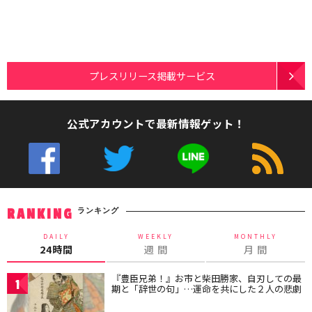
プレスリリース掲載サービス
公式アカウントで最新情報ゲット！
ランキング
RANKING
DAILY
WEEKLY
MONTHLY
24時間
週 間
月 間
『豊臣兄弟！』お市と柴田勝家、自刃しての最
1
期と「辞世の句」…運命を共にした２人の悲劇