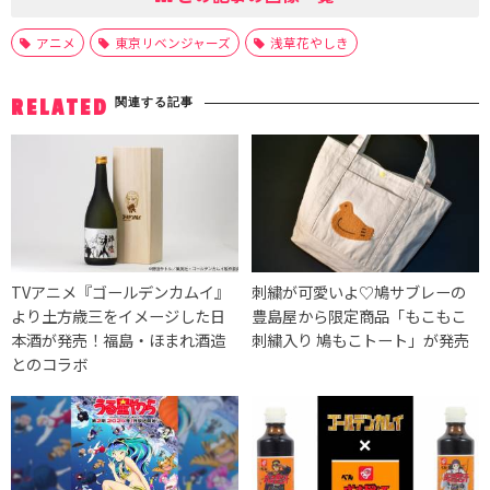
アニメ
東京リベンジャーズ
浅草花やしき
関連する記事
RELATED
TVアニメ『ゴールデンカムイ』
刺繍が可愛いよ♡鳩サブレーの
より土方歳三をイメージした日
豊島屋から限定商品「もこもこ
本酒が発売！福島・ほまれ酒造
刺繍入り 鳩もこトート」が発売
とのコラボ