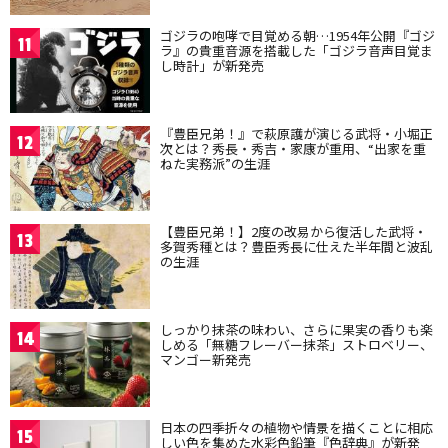
ゴジラの咆哮で目覚める朝…1954年公開『ゴジ
11
ラ』の貴重音源を搭載した「ゴジラ音声目覚ま
し時計」が新発売
『豊臣兄弟！』で萩原護が演じる武将・小堀正
12
次とは？秀長・秀吉・家康が重用、“出家を重
ねた実務派”の生涯
【豊臣兄弟！】2度の改易から復活した武将・
13
多賀秀種とは？豊臣秀長に仕えた半年間と波乱
の生涯
しっかり抹茶の味わい、さらに果実の香りも楽
14
しめる「無糖フレーバー抹茶」ストロベリー、
マンゴー新発売
日本の四季折々の植物や情景を描くことに相応
15
しい色を集めた水彩色鉛筆『色辞典』が新発