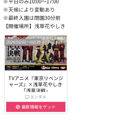
※平日のみ10:00～17:00
※天候により変動あり
※最終入園は閉園30分前
【開催場所】浅草花やしき
2024/02/01〜02/29
TVアニメ『東京リベンジ
ャーズ』×浅草花やしき
「浅草決戦」
エンタメ
最新情報をゲット