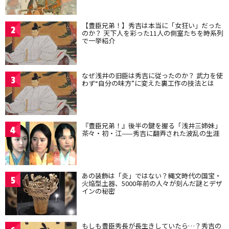
【豊臣兄弟！】秀吉は本当に「女狂い」だった
2
のか？ 天下人を彩った11人の側室たちを時系列
で一挙紹介
なぜ浅井の旧臣は秀吉に従ったのか？ 武力を使
3
わず“自分の味方”に変えた裏工作の技法とは
『豊臣兄弟！』後半の鍵を握る「浅井三姉妹」
4
茶々・初・江——秀吉に翻弄された波乱の生涯
あの装飾は「炎」ではない？縄文時代の国宝・
5
火焔型土器、5000年前の人々が刻んだ謎とデザ
インの秘密
もしも豊臣秀長が長生きしていたら…？秀吉の