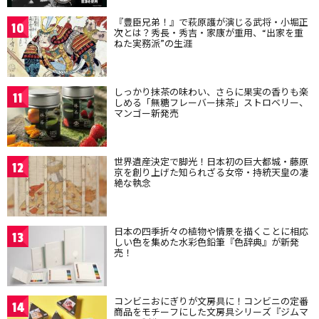
『豊臣兄弟！』で萩原護が演じる武将・小堀正
10
次とは？秀長・秀吉・家康が重用、“出家を重
ねた実務派”の生涯
しっかり抹茶の味わい、さらに果実の香りも楽
11
しめる「無糖フレーバー抹茶」ストロベリー、
マンゴー新発売
世界遺産決定で脚光！日本初の巨大都城・藤原
12
京を創り上げた知られざる女帝・持統天皇の凄
絶な執念
日本の四季折々の植物や情景を描くことに相応
13
しい色を集めた水彩色鉛筆『色辞典』が新発
売！
コンビニおにぎりが文房具に！コンビニの定番
14
商品をモチーフにした文房具シリーズ『ジムマ