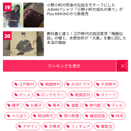
小野小町の死後の伝説をモチーフにした
19
JUBAN-Tシャツ「小野小町の成れの果て」が
Play KIMONOから新発売
教科書と違う！江戸時代の田沼意次「賄賂伝
20
説」の嘘と、水野忠邦が「大奥」を敵に回した
本当の理由
ランキングを表示
江戸時代
戦国時代
大河ドラマ
平安時代
アニメ
ロングセラー
戦国武将
スイーツ
雑学
お菓子
幕末
漫画
時代劇
テレビ
べらぼう
明治時代
徳川家康
織田信長
抹茶
デザイン
文房具
フィギュア
展覧会