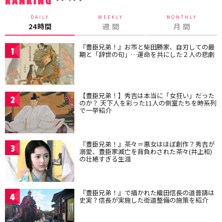
RANKING
DAILY
WEEKLY
MONTHLY
24時間
週 間
月 間
『豊臣兄弟！』お市と柴田勝家、自刃しての最
1
期と「辞世の句」…運命を共にした２人の悲劇
【豊臣兄弟！】秀吉は本当に「女狂い」だった
2
のか？ 天下人を彩った11人の側室たちを時系列
で一挙紹介
『豊臣兄弟！』茶々＝悪女はほぼ創作？秀吉が
3
溺愛、豊臣家滅亡を背負わされた茶々(井上和)
の壮絶すぎる生涯
『豊臣兄弟！』で描かれた織田信長の道普請は
4
史実？信長が実施した街道整備の施策を紹介