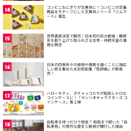
コンビニおにぎりが文房具に！コンビニの定番
14
商品をモチーフにした文房具シリーズ『ジムマ
ート』誕生
世界遺産決定で脚光！日本初の巨大都城・藤原
15
京を創り上げた知られざる女帝・持統天皇の凄
絶な執念
日本の四季折々の植物や情景を描くことに相応
16
しい色を集めた水彩色鉛筆『色辞典』が新発
売！
ハローキティ、ポチャッコたちが昭和レトロな
17
コインケースに！「サンリオキャラクターズ コ
インケース」第２弾
自転車を持つだけで税金？ 昭和まで続いた「自
18
転車税」の意外な歴史と脱税が横行した理由