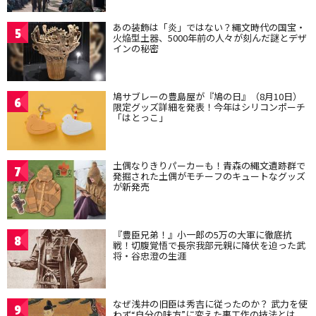
あの装飾は「炎」ではない？縄文時代の国宝・
5
火焔型土器、5000年前の人々が刻んだ謎とデザ
インの秘密
鳩サブレーの豊島屋が『鳩の日』（8月10日）
6
限定グッズ詳細を発表！今年はシリコンポーチ
「はとっこ」
土偶なりきりパーカーも！青森の縄文遺跡群で
7
発掘された土偶がモチーフのキュートなグッズ
が新発売
『豊臣兄弟！』小一郎の5万の大軍に徹底抗
8
戦！切腹覚悟で長宗我部元親に降伏を迫った武
将・谷忠澄の生涯
なぜ浅井の旧臣は秀吉に従ったのか？ 武力を使
9
わず“自分の味方”に変えた裏工作の技法とは