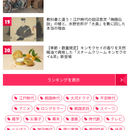
教科書と違う！江戸時代の田沼意次「賄賂伝
19
説」の嘘と、水野忠邦が「大奥」を敵に回した
本当の理由
【季節・数量限定】キンモクセイの香りを天然
20
精油で再現した「スチームクリーム キンモクセ
イ&茶」新登場
ランキングを表示
江戸時代
戦国時代
大河ドラマ
平安時代
アニメ
ロングセラー
戦国武将
スイーツ
雑学
お菓子
幕末
漫画
時代劇
テレビ
べらぼう
明治時代
徳川家康
織田信長
抹茶