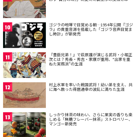
ゴジラの咆哮で目覚める朝…1954年公開『ゴジ
10
ラ』の貴重音源を搭載した「ゴジラ音声目覚ま
し時計」が新発売
『豊臣兄弟！』で萩原護が演じる武将・小堀正
11
次とは？秀長・秀吉・家康が重用、“出家を重
ねた実務派”の生涯
村上水軍を率いた戦国武将！幼い弟を支え、共
12
に海へ散った得居通幸の波乱に満ちた生涯
しっかり抹茶の味わい、さらに果実の香りも楽
13
しめる「無糖フレーバー抹茶」ストロベリー、
マンゴー新発売