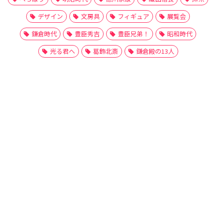
デザイン
文房具
フィギュア
展覧会
鎌倉時代
豊臣秀吉
豊臣兄弟！
昭和時代
光る君へ
葛飾北斎
鎌倉殿の13人