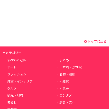
トップに戻る
カテゴリー
すべての記事
まとめ
アート
日本画・浮世絵
ファッション
着物・和服
雑貨・インテリア
和雑貨
グルメ
和菓子
観光・地域
エンタメ
暮らし
歴史・文化