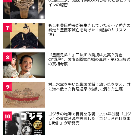
火焔型土器、5000年前の人々が刻んだ謎とデザ
インの秘密
もしも豊臣秀長が長生きしていたら…？秀吉の
7
暴走と豊臣家滅亡を防げた「最強のカリスマ
性」
『豊臣兄弟！』三法師の誘拐は史実？秀吉
8
の“暴挙”、お市＆勝家再婚の真意…第30回放送
の真相考察
村上水軍を率いた戦国武将！幼い弟を支え、共
9
に海へ散った得居通幸の波乱に満ちた生涯
ゴジラの咆哮で目覚める朝…1954年公開『ゴジ
10
ラ』の貴重音源を搭載した「ゴジラ音声目覚ま
し時計」が新発売