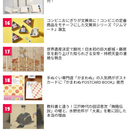
売！
コンビニおにぎりが文房具に！コンビニの定番
16
商品をモチーフにした文房具シリーズ『ジムマ
ート』誕生
世界遺産決定で脚光！日本初の巨大都城・藤原
17
京を創り上げた知られざる女帝・持統天皇の凄
絶な執念
手ぬぐい専門店「かまわぬ」の人気柄がポスト
18
カードに『かまわぬ POSTCARD BOOK』発売
教科書と違う！江戸時代の田沼意次「賄賂伝
19
説」の嘘と、水野忠邦が「大奥」を敵に回した
本当の理由