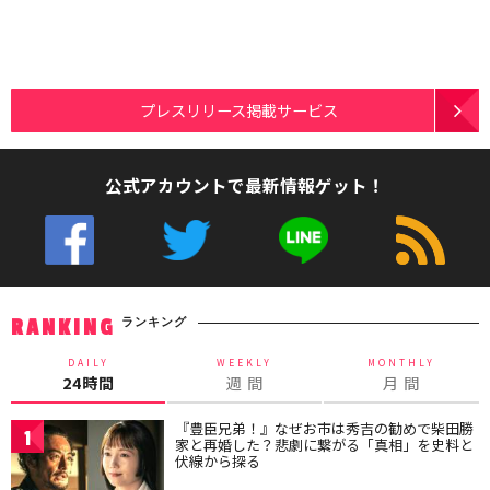
プレスリリース掲載サービス
公式アカウントで最新情報ゲット！
ランキング
RANKING
DAILY
WEEKLY
MONTHLY
24時間
週 間
月 間
『豊臣兄弟！』なぜお市は秀吉の勧めで柴田勝
1
家と再婚した？悲劇に繋がる「真相」を史料と
伏線から探る