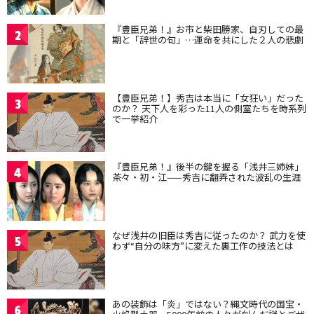
『豊臣兄弟！』お市と柴田勝家、自刃しての最
2
期と「辞世の句」…運命を共にした２人の悲劇
【豊臣兄弟！】秀吉は本当に「女狂い」だった
3
のか？ 天下人を彩った11人の側室たちを時系列
で一挙紹介
『豊臣兄弟！』後半の鍵を握る「浅井三姉妹」
4
茶々・初・江——秀吉に翻弄された波乱の生涯
なぜ浅井の旧臣は秀吉に従ったのか？ 武力を使
5
わず“自分の味方”に変えた裏工作の技法とは
あの装飾は「炎」ではない？縄文時代の国宝・
6