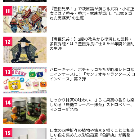
『豊臣兄弟！』で萩原護が演じる武将・小堀正
11
次とは？秀長・秀吉・家康が重用、“出家を重
ねた実務派”の生涯
【豊臣兄弟！】2度の改易から復活した武将・
12
多賀秀種とは？豊臣秀長に仕えた半年間と波乱
の生涯
ハローキティ、ポチャッコたちが昭和レトロな
13
コインケースに！「サンリオキャラクターズ コ
インケース」第２弾
しっかり抹茶の味わい、さらに果実の香りも楽
14
しめる「無糖フレーバー抹茶」ストロベリー、
マンゴー新発売
日本の四季折々の植物や情景を描くことに相応
15
しい色を集めた水彩色鉛筆『色辞典』が新発