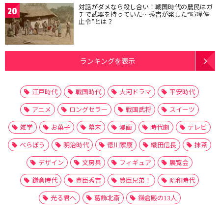
対話がダメなら殺し合い！戦国時代の農民はガ
20
チで武器を持っていた…秀吉が発した“喧嘩停
止令”とは？
ランキングを表示
江戸時代
戦国時代
大河ドラマ
平安時代
アニメ
ロングセラー
戦国武将
スイーツ
雑学
お菓子
幕末
漫画
時代劇
テレビ
べらぼう
明治時代
徳川家康
織田信長
抹茶
デザイン
文房具
フィギュア
展覧会
鎌倉時代
豊臣秀吉
豊臣兄弟！
昭和時代
光る君へ
葛飾北斎
鎌倉殿の13人