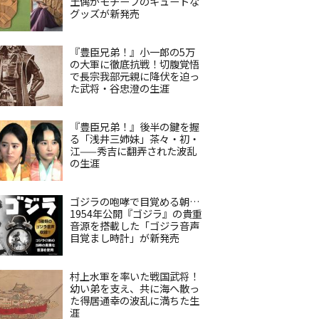
土偶がモチーフのキュートな
グッズが新発売
『豊臣兄弟！』小一郎の5万
の大軍に徹底抗戦！切腹覚悟
で長宗我部元親に降伏を迫っ
た武将・谷忠澄の生涯
『豊臣兄弟！』後半の鍵を握
る「浅井三姉妹」茶々・初・
江——秀吉に翻弄された波乱
の生涯
ゴジラの咆哮で目覚める朝…
1954年公開『ゴジラ』の貴重
音源を搭載した「ゴジラ音声
目覚まし時計」が新発売
村上水軍を率いた戦国武将！
幼い弟を支え、共に海へ散っ
た得居通幸の波乱に満ちた生
涯