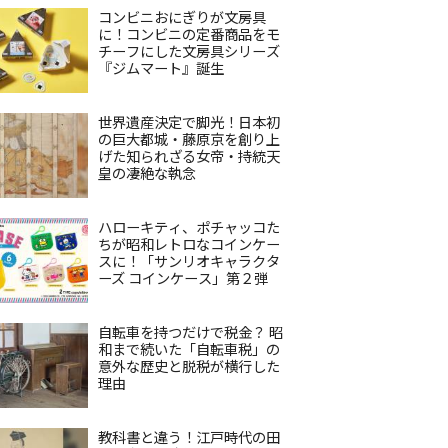
コンビニおにぎりが文房具
に！コンビニの定番商品をモ
チーフにした文房具シリーズ
『ジムマート』誕生
世界遺産決定で脚光！日本初
の巨大都城・藤原京を創り上
げた知られざる女帝・持統天
皇の凄絶な執念
ハローキティ、ポチャッコた
ちが昭和レトロなコインケー
スに！「サンリオキャラクタ
ーズ コインケース」第２弾
自転車を持つだけで税金？ 昭
和まで続いた「自転車税」の
意外な歴史と脱税が横行した
理由
教科書と違う！江戸時代の田