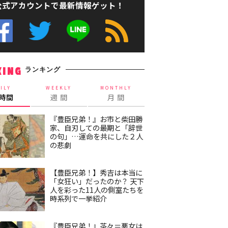
公式アカウントで最新情報ゲット！
ランキング
KING
ILY
WEEKLY
MONTHLY
4時間
週 間
月 間
『豊臣兄弟！』お市と柴田勝
家、自刃しての最期と「辞世
の句」…運命を共にした２人
の悲劇
【豊臣兄弟！】秀吉は本当に
「女狂い」だったのか？ 天下
人を彩った11人の側室たちを
時系列で一挙紹介
『豊臣兄弟！』茶々＝悪女は