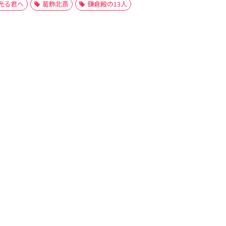
光る君へ
葛飾北斎
鎌倉殿の13人