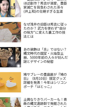
ほぼ創作？秀吉が溺愛、豊臣
家滅亡を背負わされた茶々
(井上和)の壮絶すぎる生涯
なぜ浅井の旧臣は秀吉に従っ
たのか？ 武力を使わず“自分
の味方”に変えた裏工作の技
法とは
あの装飾は「炎」ではない？
縄文時代の国宝・火焔型土
器、5000年前の人々が刻んだ
謎とデザインの秘密
鳩サブレーの豊島屋が『鳩の
日』（8月10日）限定グッズ
詳細を発表！今年はシリコン
ポーチ「はとっこ」
土偶なりきりパーカーも！青
森の縄文遺跡群で発掘された