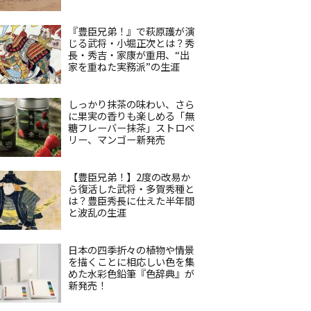
『豊臣兄弟！』で萩原護が演
じる武将・小堀正次とは？秀
長・秀吉・家康が重用、“出
家を重ねた実務派”の生涯
しっかり抹茶の味わい、さら
に果実の香りも楽しめる「無
糖フレーバー抹茶」ストロベ
リー、マンゴー新発売
【豊臣兄弟！】2度の改易か
ら復活した武将・多賀秀種と
は？豊臣秀長に仕えた半年間
と波乱の生涯
日本の四季折々の植物や情景
を描くことに相応しい色を集
めた水彩色鉛筆『色辞典』が
新発売！