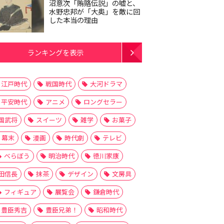
沼意次「賄賂伝説」の嘘と、
水野忠邦が「大奥」を敵に回
した本当の理由
ランキングを表示
江戸時代
戦国時代
大河ドラマ
平安時代
アニメ
ロングセラー
国武将
スイーツ
雑学
お菓子
幕末
漫画
時代劇
テレビ
べらぼう
明治時代
徳川家康
田信長
抹茶
デザイン
文房具
フィギュア
展覧会
鎌倉時代
豊臣秀吉
豊臣兄弟！
昭和時代