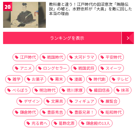
教科書と違う！江戸時代の田沼意次「賄賂伝
20
説」の嘘と、水野忠邦が「大奥」を敵に回した
本当の理由
ランキングを表示
江戸時代
戦国時代
大河ドラマ
平安時代
アニメ
ロングセラー
戦国武将
スイーツ
雑学
お菓子
幕末
漫画
時代劇
テレビ
べらぼう
明治時代
徳川家康
織田信長
抹茶
デザイン
文房具
フィギュア
展覧会
鎌倉時代
豊臣秀吉
豊臣兄弟！
昭和時代
光る君へ
葛飾北斎
鎌倉殿の13人