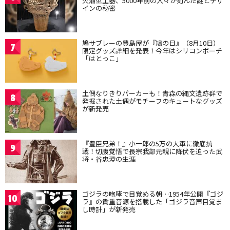
火焔型土器、5000年前の人々が刻んだ謎とデザ
インの秘密
鳩サブレーの豊島屋が『鳩の日』（8月10日）
7
限定グッズ詳細を発表！今年はシリコンポーチ
「はとっこ」
土偶なりきりパーカーも！青森の縄文遺跡群で
8
発掘された土偶がモチーフのキュートなグッズ
が新発売
『豊臣兄弟！』小一郎の5万の大軍に徹底抗
9
戦！切腹覚悟で長宗我部元親に降伏を迫った武
将・谷忠澄の生涯
ゴジラの咆哮で目覚める朝…1954年公開『ゴジ
10
ラ』の貴重音源を搭載した「ゴジラ音声目覚ま
し時計」が新発売