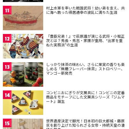
村上水軍を率いた戦国武将！幼い弟を支え、共
11
に海へ散った得居通幸の波乱に満ちた生涯
『豊臣兄弟！』で萩原護が演じる武将・小堀正
12
次とは？秀長・秀吉・家康が重用、“出家を重
ねた実務派”の生涯
しっかり抹茶の味わい、さらに果実の香りも楽
13
しめる「無糖フレーバー抹茶」ストロベリー、
マンゴー新発売
コンビニおにぎりが文房具に！コンビニの定番
14
商品をモチーフにした文房具シリーズ『ジムマ
ート』誕生
世界遺産決定で脚光！日本初の巨大都城・藤原
15
京を創り上げた知られざる女帝・持統天皇の凄