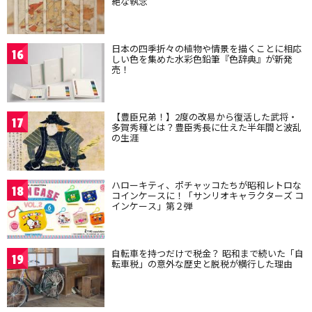
絶な執念
日本の四季折々の植物や情景を描くことに相応
16
しい色を集めた水彩色鉛筆『色辞典』が新発
売！
【豊臣兄弟！】2度の改易から復活した武将・
17
多賀秀種とは？豊臣秀長に仕えた半年間と波乱
の生涯
ハローキティ、ポチャッコたちが昭和レトロな
18
コインケースに！「サンリオキャラクターズ コ
インケース」第２弾
自転車を持つだけで税金？ 昭和まで続いた「自
19
転車税」の意外な歴史と脱税が横行した理由