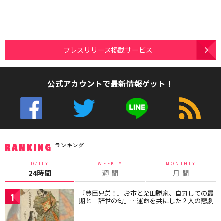
プレスリリース掲載サービス
公式アカウントで最新情報ゲット！
ランキング
RANKING
DAILY
WEEKLY
MONTHLY
24時間
週 間
月 間
『豊臣兄弟！』お市と柴田勝家、自刃しての最
1
期と「辞世の句」…運命を共にした２人の悲劇