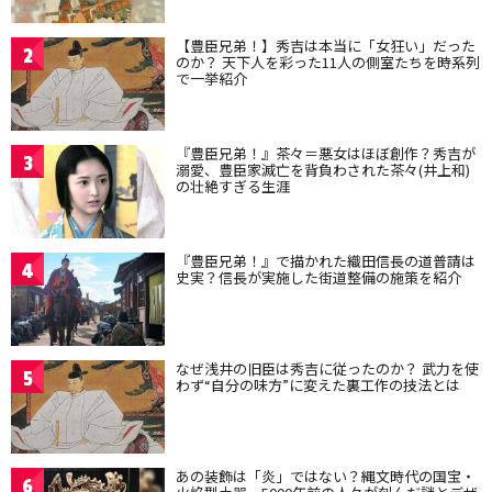
【豊臣兄弟！】秀吉は本当に「女狂い」だった
2
のか？ 天下人を彩った11人の側室たちを時系列
で一挙紹介
『豊臣兄弟！』茶々＝悪女はほぼ創作？秀吉が
3
溺愛、豊臣家滅亡を背負わされた茶々(井上和)
の壮絶すぎる生涯
『豊臣兄弟！』で描かれた織田信長の道普請は
4
史実？信長が実施した街道整備の施策を紹介
なぜ浅井の旧臣は秀吉に従ったのか？ 武力を使
5
わず“自分の味方”に変えた裏工作の技法とは
あの装飾は「炎」ではない？縄文時代の国宝・
6