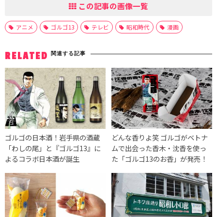
この記事の画像一覧
アニメ
ゴルゴ13
テレビ
昭和時代
漫画
関連する記事
RELATED
ゴルゴの日本酒！岩手県の酒蔵
どんな香りよ笑 ゴルゴがベトナ
「わしの尾」と『ゴルゴ13』に
ムで出会った香木・沈香を使っ
よるコラボ日本酒が誕生
た「ゴルゴ13のお香」が発売！