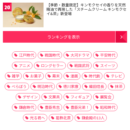
【季節・数量限定】キンモクセイの香りを天然
20
精油で再現した「スチームクリーム キンモクセ
イ&茶」新登場
ランキングを表示
江戸時代
戦国時代
大河ドラマ
平安時代
アニメ
ロングセラー
戦国武将
スイーツ
雑学
お菓子
幕末
漫画
時代劇
テレビ
べらぼう
明治時代
徳川家康
織田信長
抹茶
デザイン
文房具
フィギュア
展覧会
鎌倉時代
豊臣秀吉
豊臣兄弟！
昭和時代
光る君へ
葛飾北斎
鎌倉殿の13人