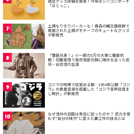
限定グッズ詳細を発表！今年はシリコンポーチ
「はとっこ」
土偶なりきりパーカーも！青森の縄文遺跡群で
7
発掘された土偶がモチーフのキュートなグッズ
が新発売
『豊臣兄弟！』小一郎の5万の大軍に徹底抗
8
戦！切腹覚悟で長宗我部元親に降伏を迫った武
将・谷忠澄の生涯
ゴジラの咆哮で目覚める朝…1954年公開『ゴジ
9
ラ』の貴重音源を搭載した「ゴジラ音声目覚ま
し時計」が新発売
なぜ浅井の旧臣は秀吉に従ったのか？ 武力を使
10
わず“自分の味方”に変えた裏工作の技法とは