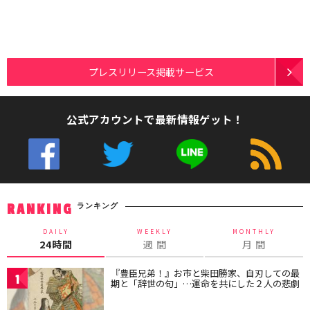
プレスリリース掲載サービス
公式アカウントで最新情報ゲット！
ランキング
RANKING
DAILY
WEEKLY
MONTHLY
24時間
週 間
月 間
『豊臣兄弟！』お市と柴田勝家、自刃しての最
1
期と「辞世の句」…運命を共にした２人の悲劇