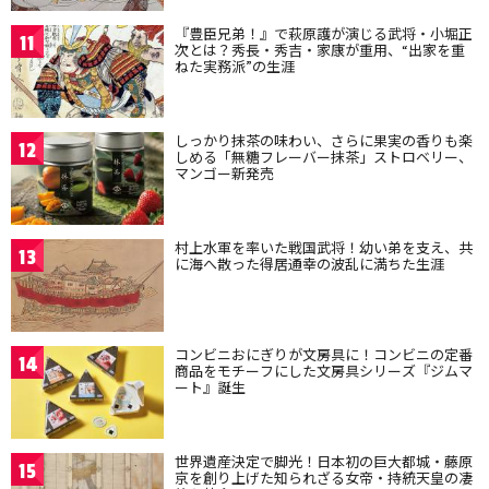
『豊臣兄弟！』で萩原護が演じる武将・小堀正
11
次とは？秀長・秀吉・家康が重用、“出家を重
ねた実務派”の生涯
しっかり抹茶の味わい、さらに果実の香りも楽
12
しめる「無糖フレーバー抹茶」ストロベリー、
マンゴー新発売
村上水軍を率いた戦国武将！幼い弟を支え、共
13
に海へ散った得居通幸の波乱に満ちた生涯
コンビニおにぎりが文房具に！コンビニの定番
14
商品をモチーフにした文房具シリーズ『ジムマ
ート』誕生
世界遺産決定で脚光！日本初の巨大都城・藤原
15
京を創り上げた知られざる女帝・持統天皇の凄