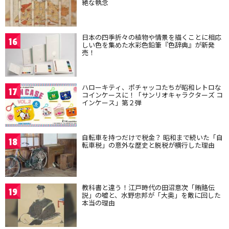
絶な執念
日本の四季折々の植物や情景を描くことに相応
16
しい色を集めた水彩色鉛筆『色辞典』が新発
売！
ハローキティ、ポチャッコたちが昭和レトロな
17
コインケースに！「サンリオキャラクターズ コ
インケース」第２弾
自転車を持つだけで税金？ 昭和まで続いた「自
18
転車税」の意外な歴史と脱税が横行した理由
教科書と違う！江戸時代の田沼意次「賄賂伝
19
説」の嘘と、水野忠邦が「大奥」を敵に回した
本当の理由