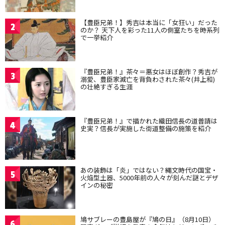
【豊臣兄弟！】秀吉は本当に「女狂い」だった
2
のか？ 天下人を彩った11人の側室たちを時系列
で一挙紹介
『豊臣兄弟！』茶々＝悪女はほぼ創作？秀吉が
3
溺愛、豊臣家滅亡を背負わされた茶々(井上和)
の壮絶すぎる生涯
『豊臣兄弟！』で描かれた織田信長の道普請は
4
史実？信長が実施した街道整備の施策を紹介
あの装飾は「炎」ではない？縄文時代の国宝・
5
火焔型土器、5000年前の人々が刻んだ謎とデザ
インの秘密
鳩サブレーの豊島屋が『鳩の日』（8月10日）
6