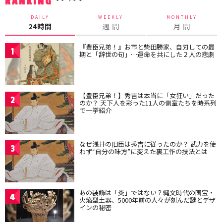
RANKING
DAILY
WEEKLY
MONTHLY
24時間
週 間
月 間
『豊臣兄弟！』お市と柴田勝家、自刃しての最
1
期と「辞世の句」…運命を共にした２人の悲劇
【豊臣兄弟！】秀吉は本当に「女狂い」だった
2
のか？ 天下人を彩った11人の側室たちを時系列
で一挙紹介
なぜ浅井の旧臣は秀吉に従ったのか？ 武力を使
3
わず“自分の味方”に変えた裏工作の技法とは
あの装飾は「炎」ではない？縄文時代の国宝・
4
火焔型土器、5000年前の人々が刻んだ謎とデザ
インの秘密