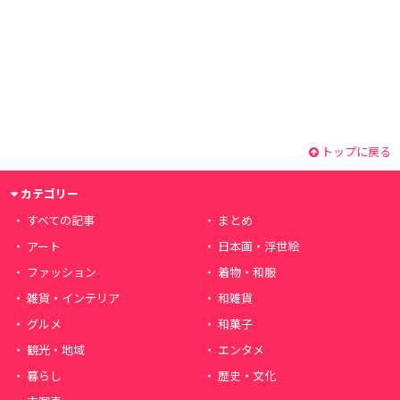
トップに戻る
カテゴリー
すべての記事
まとめ
アート
日本画・浮世絵
ファッション
着物・和服
雑貨・インテリア
和雑貨
グルメ
和菓子
観光・地域
エンタメ
暮らし
歴史・文化