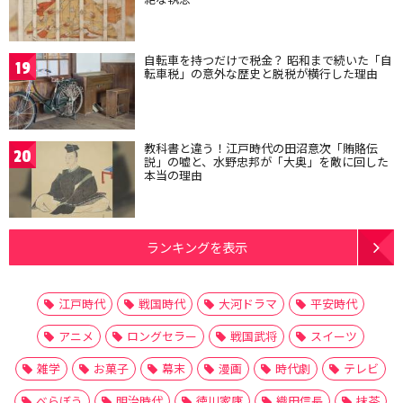
自転車を持つだけで税金？ 昭和まで続いた「自
19
転車税」の意外な歴史と脱税が横行した理由
教科書と違う！江戸時代の田沼意次「賄賂伝
20
説」の嘘と、水野忠邦が「大奥」を敵に回した
本当の理由
ランキングを表示
江戸時代
戦国時代
大河ドラマ
平安時代
アニメ
ロングセラー
戦国武将
スイーツ
雑学
お菓子
幕末
漫画
時代劇
テレビ
べらぼう
明治時代
徳川家康
織田信長
抹茶