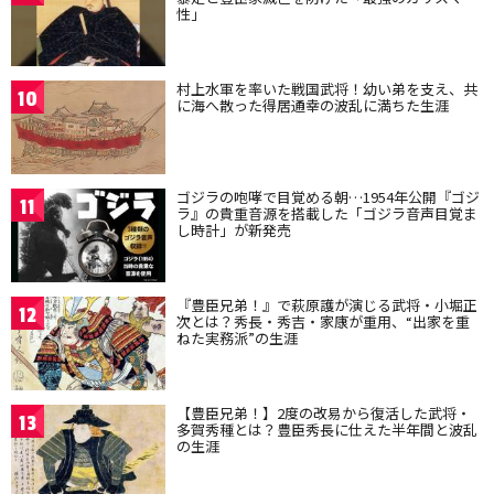
性」
村上水軍を率いた戦国武将！幼い弟を支え、共
10
に海へ散った得居通幸の波乱に満ちた生涯
ゴジラの咆哮で目覚める朝…1954年公開『ゴジ
11
ラ』の貴重音源を搭載した「ゴジラ音声目覚ま
し時計」が新発売
『豊臣兄弟！』で萩原護が演じる武将・小堀正
12
次とは？秀長・秀吉・家康が重用、“出家を重
ねた実務派”の生涯
【豊臣兄弟！】2度の改易から復活した武将・
13
多賀秀種とは？豊臣秀長に仕えた半年間と波乱
の生涯