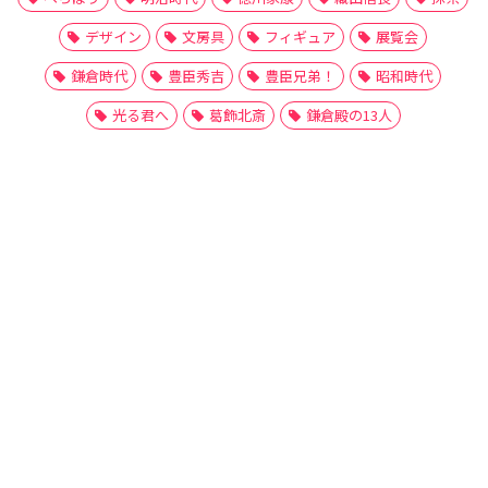
デザイン
文房具
フィギュア
展覧会
鎌倉時代
豊臣秀吉
豊臣兄弟！
昭和時代
光る君へ
葛飾北斎
鎌倉殿の13人