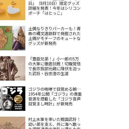
日』（8月10日）限定グッズ
詳細を発表！今年はシリコン
ポーチ「はとっこ」
土偶なりきりパーカーも！青
森の縄文遺跡群で発掘された
土偶がモチーフのキュートな
グッズが新発売
『豊臣兄弟！』小一郎の5万
の大軍に徹底抗戦！切腹覚悟
で長宗我部元親に降伏を迫っ
た武将・谷忠澄の生涯
ゴジラの咆哮で目覚める朝…
1954年公開『ゴジラ』の貴重
音源を搭載した「ゴジラ音声
目覚まし時計」が新発売
村上水軍を率いた戦国武将！
幼い弟を支え、共に海へ散っ
た得居通幸の波乱に満ちた生