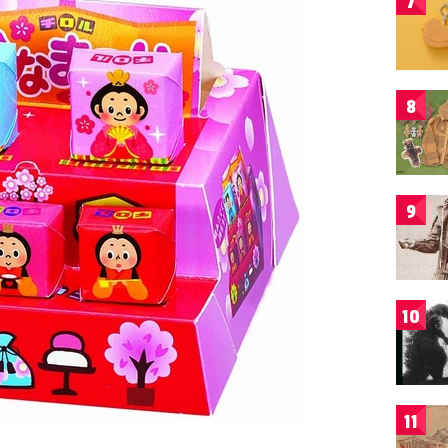
7
8
9
10
11