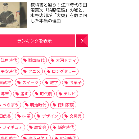
教科書と違う！江戸時代の田
沼意次「賄賂伝説」の嘘と、
水野忠邦が「大奥」を敵に回
した本当の理由
ランキングを表示
江戸時代
戦国時代
大河ドラマ
平安時代
アニメ
ロングセラー
国武将
スイーツ
雑学
お菓子
幕末
漫画
時代劇
テレビ
べらぼう
明治時代
徳川家康
田信長
抹茶
デザイン
文房具
フィギュア
展覧会
鎌倉時代
豊臣秀吉
豊臣兄弟！
昭和時代