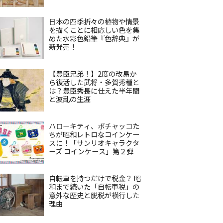
日本の四季折々の植物や情景
を描くことに相応しい色を集
めた水彩色鉛筆『色辞典』が
新発売！
【豊臣兄弟！】2度の改易か
ら復活した武将・多賀秀種と
は？豊臣秀長に仕えた半年間
と波乱の生涯
ハローキティ、ポチャッコた
ちが昭和レトロなコインケー
スに！「サンリオキャラクタ
ーズ コインケース」第２弾
自転車を持つだけで税金？ 昭
和まで続いた「自転車税」の
意外な歴史と脱税が横行した
理由