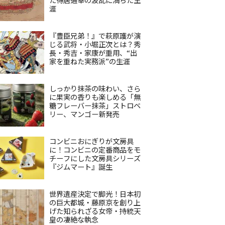
涯
『豊臣兄弟！』で萩原護が演
じる武将・小堀正次とは？秀
長・秀吉・家康が重用、“出
家を重ねた実務派”の生涯
しっかり抹茶の味わい、さら
に果実の香りも楽しめる「無
糖フレーバー抹茶」ストロベ
リー、マンゴー新発売
コンビニおにぎりが文房具
に！コンビニの定番商品をモ
チーフにした文房具シリーズ
『ジムマート』誕生
世界遺産決定で脚光！日本初
の巨大都城・藤原京を創り上
げた知られざる女帝・持統天
皇の凄絶な執念