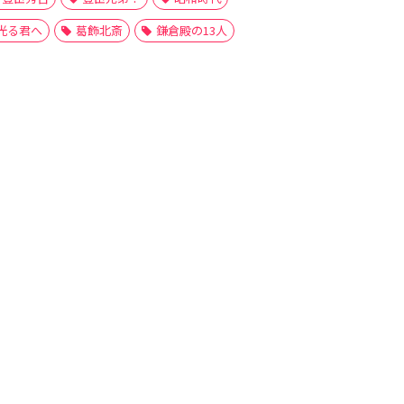
光る君へ
葛飾北斎
鎌倉殿の13人