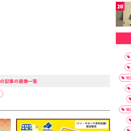
20
戦
の記事の画像一覧
り
織