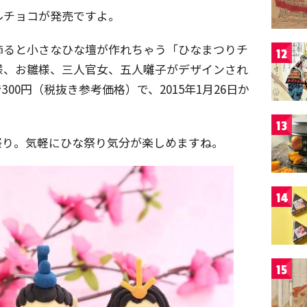
ルチョコが発売ですよ。
飾ると小さなひな壇が作れちゃう「ひなまつりチ
12
様、お雛様、三人官女、五人囃子がデザインされ
00円（税抜き参考価格）で、2015年1月26日か
13
祭り。気軽にひな祭り気分が楽しめますね。
14
15