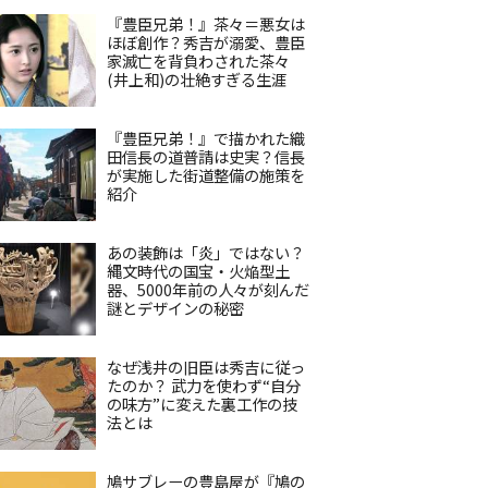
『豊臣兄弟！』茶々＝悪女は
ほぼ創作？秀吉が溺愛、豊臣
家滅亡を背負わされた茶々
(井上和)の壮絶すぎる生涯
『豊臣兄弟！』で描かれた織
田信長の道普請は史実？信長
が実施した街道整備の施策を
紹介
あの装飾は「炎」ではない？
縄文時代の国宝・火焔型土
器、5000年前の人々が刻んだ
謎とデザインの秘密
なぜ浅井の旧臣は秀吉に従っ
たのか？ 武力を使わず“自分
の味方”に変えた裏工作の技
法とは
鳩サブレーの豊島屋が『鳩の