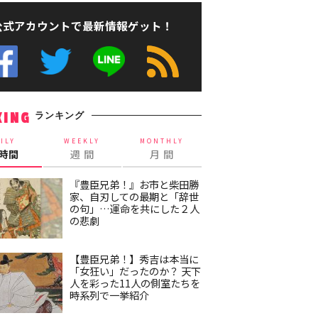
公式アカウントで最新情報ゲット！
ランキング
KING
ILY
WEEKLY
MONTHLY
4時間
週 間
月 間
『豊臣兄弟！』お市と柴田勝
家、自刃しての最期と「辞世
の句」…運命を共にした２人
の悲劇
【豊臣兄弟！】秀吉は本当に
「女狂い」だったのか？ 天下
人を彩った11人の側室たちを
時系列で一挙紹介