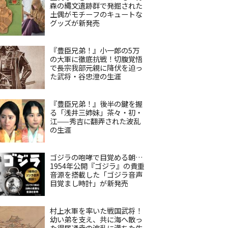
森の縄文遺跡群で発掘された
土偶がモチーフのキュートな
グッズが新発売
『豊臣兄弟！』小一郎の5万
の大軍に徹底抗戦！切腹覚悟
で長宗我部元親に降伏を迫っ
た武将・谷忠澄の生涯
『豊臣兄弟！』後半の鍵を握
る「浅井三姉妹」茶々・初・
江——秀吉に翻弄された波乱
の生涯
ゴジラの咆哮で目覚める朝…
1954年公開『ゴジラ』の貴重
音源を搭載した「ゴジラ音声
目覚まし時計」が新発売
村上水軍を率いた戦国武将！
幼い弟を支え、共に海へ散っ
た得居通幸の波乱に満ちた生