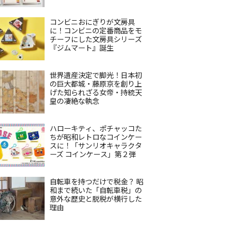
コンビニおにぎりが文房具
に！コンビニの定番商品をモ
チーフにした文房具シリーズ
『ジムマート』誕生
世界遺産決定で脚光！日本初
の巨大都城・藤原京を創り上
げた知られざる女帝・持統天
皇の凄絶な執念
ハローキティ、ポチャッコた
ちが昭和レトロなコインケー
スに！「サンリオキャラクタ
ーズ コインケース」第２弾
自転車を持つだけで税金？ 昭
和まで続いた「自転車税」の
意外な歴史と脱税が横行した
理由