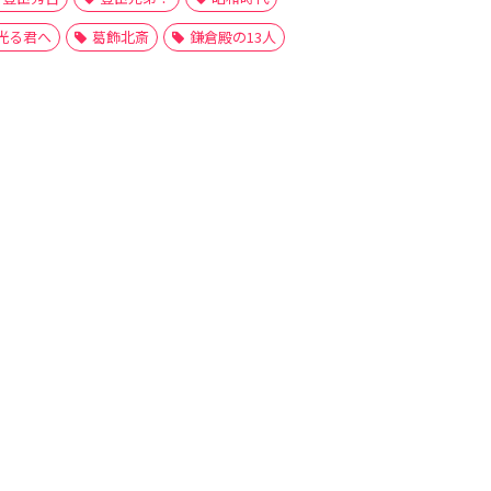
光る君へ
葛飾北斎
鎌倉殿の13人