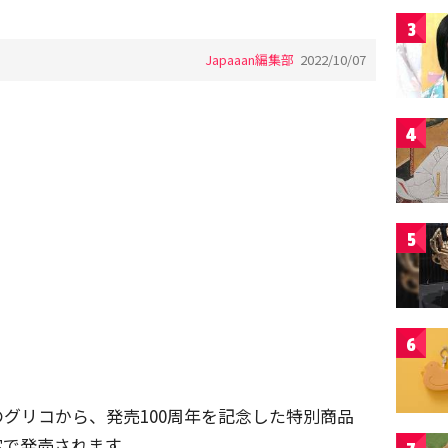
3
Japaaan編集部
2022/10/07
4
5
6
のグリコから、発売100周年を記念した特別商品
定で発売されます。