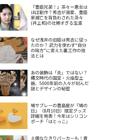
『豊臣兄弟！』茶々＝悪女は
ほぼ創作？秀吉が溺愛、豊臣
家滅亡を背負わされた茶々
(井上和)の壮絶すぎる生涯
なぜ浅井の旧臣は秀吉に従っ
たのか？ 武力を使わず“自分
の味方”に変えた裏工作の技
法とは
あの装飾は「炎」ではない？
縄文時代の国宝・火焔型土
器、5000年前の人々が刻んだ
謎とデザインの秘密
鳩サブレーの豊島屋が『鳩の
日』（8月10日）限定グッズ
詳細を発表！今年はシリコン
ポーチ「はとっこ」
土偶なりきりパーカーも！青