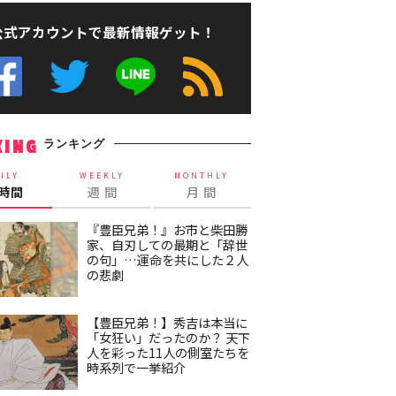
公式アカウントで最新情報ゲット！
ランキング
KING
ILY
WEEKLY
MONTHLY
4時間
週 間
月 間
『豊臣兄弟！』お市と柴田勝
家、自刃しての最期と「辞世
の句」…運命を共にした２人
の悲劇
【豊臣兄弟！】秀吉は本当に
「女狂い」だったのか？ 天下
人を彩った11人の側室たちを
時系列で一挙紹介