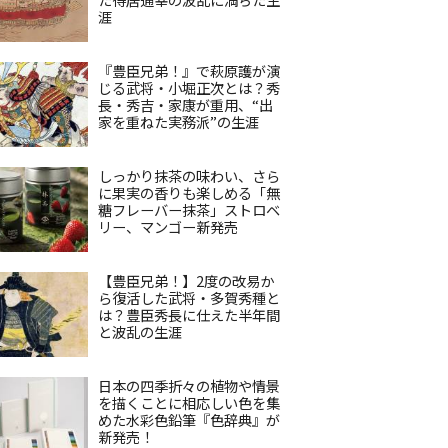
涯
『豊臣兄弟！』で萩原護が演
じる武将・小堀正次とは？秀
長・秀吉・家康が重用、“出
家を重ねた実務派”の生涯
しっかり抹茶の味わい、さら
に果実の香りも楽しめる「無
糖フレーバー抹茶」ストロベ
リー、マンゴー新発売
【豊臣兄弟！】2度の改易か
ら復活した武将・多賀秀種と
は？豊臣秀長に仕えた半年間
と波乱の生涯
日本の四季折々の植物や情景
を描くことに相応しい色を集
めた水彩色鉛筆『色辞典』が
新発売！