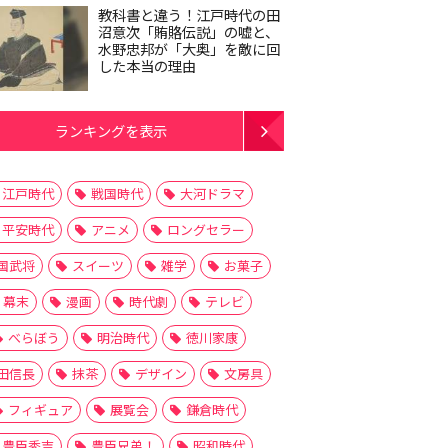
教科書と違う！江戸時代の田
沼意次「賄賂伝説」の嘘と、
水野忠邦が「大奥」を敵に回
した本当の理由
ランキングを表示
江戸時代
戦国時代
大河ドラマ
平安時代
アニメ
ロングセラー
国武将
スイーツ
雑学
お菓子
幕末
漫画
時代劇
テレビ
べらぼう
明治時代
徳川家康
田信長
抹茶
デザイン
文房具
フィギュア
展覧会
鎌倉時代
豊臣秀吉
豊臣兄弟！
昭和時代