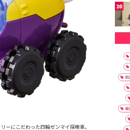
20
戦
織
トリーにこだわった四輪ゼンマイ探検車。