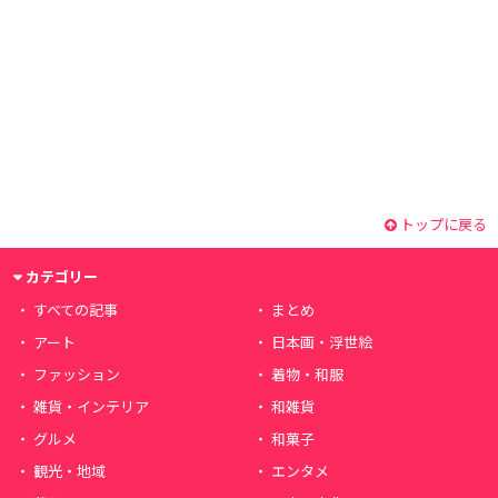
トップに戻る
カテゴリー
すべての記事
まとめ
アート
日本画・浮世絵
ファッション
着物・和服
雑貨・インテリア
和雑貨
グルメ
和菓子
観光・地域
エンタメ