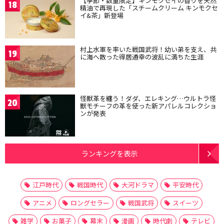
【季節・数量限定】キンモクセイの香りを天然
18
精油で再現した「スチームクリーム キンモクセ
イ&茶」新登場
村上水軍を率いた戦国武将！幼い弟を支え、共
19
に海へ散った得居通幸の波乱に満ちた生涯
怪獣革を纏う！ダダ、エレキング…ウルトラ怪
20
獣モチーフの革を使った新アパレルコレクショ
ンが発表
ランキングを表示
江戸時代
戦国時代
大河ドラマ
平安時代
アニメ
ロングセラー
戦国武将
スイーツ
雑学
お菓子
幕末
漫画
時代劇
テレビ