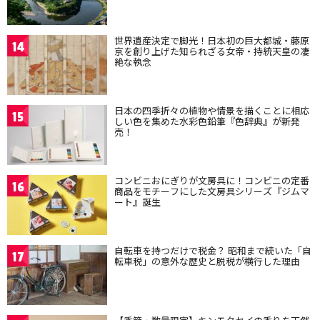
世界遺産決定で脚光！日本初の巨大都城・藤原
14
京を創り上げた知られざる女帝・持統天皇の凄
絶な執念
日本の四季折々の植物や情景を描くことに相応
15
しい色を集めた水彩色鉛筆『色辞典』が新発
売！
コンビニおにぎりが文房具に！コンビニの定番
16
商品をモチーフにした文房具シリーズ『ジムマ
ート』誕生
自転車を持つだけで税金？ 昭和まで続いた「自
17
転車税」の意外な歴史と脱税が横行した理由