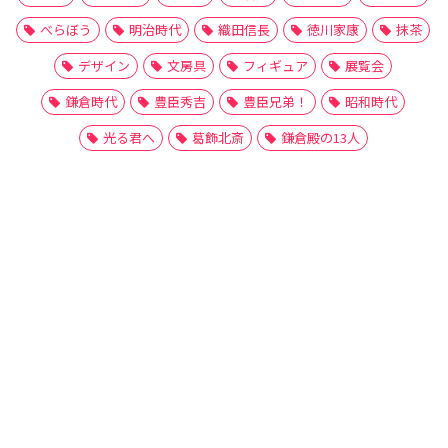
べらぼう
明治時代
織田信長
徳川家康
抹茶
デザイン
文房具
フィギュア
展覧会
鎌倉時代
豊臣秀吉
豊臣兄弟！
昭和時代
光る君へ
葛飾北斎
鎌倉殿の13人