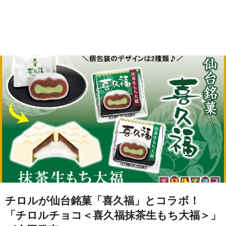
チロルが仙台銘菓「喜久福」とコラボ！
「チロルチョコ＜喜久福抹茶生もち大福＞」