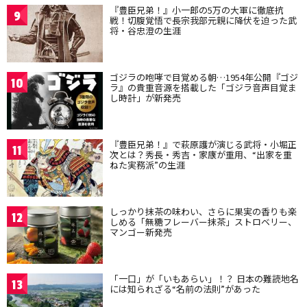
『豊臣兄弟！』小一郎の5万の大軍に徹底抗
9
戦！切腹覚悟で長宗我部元親に降伏を迫った武
将・谷忠澄の生涯
ゴジラの咆哮で目覚める朝…1954年公開『ゴジ
10
ラ』の貴重音源を搭載した「ゴジラ音声目覚ま
し時計」が新発売
『豊臣兄弟！』で萩原護が演じる武将・小堀正
11
次とは？秀長・秀吉・家康が重用、“出家を重
ねた実務派”の生涯
しっかり抹茶の味わい、さらに果実の香りも楽
12
しめる「無糖フレーバー抹茶」ストロベリー、
マンゴー新発売
「一口」が「いもあらい」！？ 日本の難読地名
13
には知られざる“名前の法則”があった