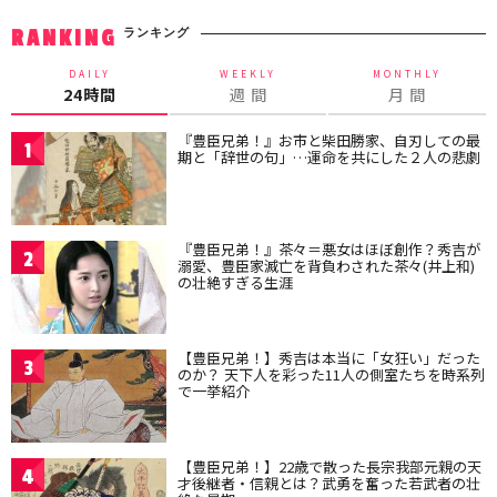
ランキング
RANKING
DAILY
WEEKLY
MONTHLY
24時間
週 間
月 間
『豊臣兄弟！』お市と柴田勝家、自刃しての最
1
期と「辞世の句」…運命を共にした２人の悲劇
『豊臣兄弟！』茶々＝悪女はほぼ創作？秀吉が
2
溺愛、豊臣家滅亡を背負わされた茶々(井上和)
の壮絶すぎる生涯
【豊臣兄弟！】秀吉は本当に「女狂い」だった
3
のか？ 天下人を彩った11人の側室たちを時系列
で一挙紹介
【豊臣兄弟！】22歳で散った長宗我部元親の天
4
才後継者・信親とは？武勇を奮った若武者の壮