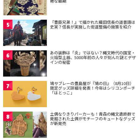
絶な最期
『豊臣兄弟！』で描かれた織田信長の道普請は
5
史実？信長が実施した街道整備の施策を紹介
あの装飾は「炎」ではない？縄文時代の国宝・
6
火焔型土器、5000年前の人々が刻んだ謎とデザ
インの秘密
鳩サブレーの豊島屋が『鳩の日』（8月10日）
7
限定グッズ詳細を発表！今年はシリコンポーチ
「はとっこ」
土偶なりきりパーカーも！青森の縄文遺跡群で
8
発掘された土偶がモチーフのキュートなグッズ
が新発売