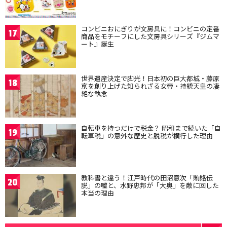
コンビニおにぎりが文房具に！コンビニの定番
17
商品をモチーフにした文房具シリーズ『ジムマ
ート』誕生
世界遺産決定で脚光！日本初の巨大都城・藤原
18
京を創り上げた知られざる女帝・持統天皇の凄
絶な執念
自転車を持つだけで税金？ 昭和まで続いた「自
19
転車税」の意外な歴史と脱税が横行した理由
教科書と違う！江戸時代の田沼意次「賄賂伝
20
説」の嘘と、水野忠邦が「大奥」を敵に回した
本当の理由