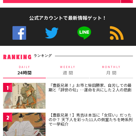
公式アカウントで最新情報ゲット！
ランキング
RANKING
DAILY
WEEKLY
MONTHLY
24時間
週 間
月 間
『豊臣兄弟！』お市と柴田勝家、自刃しての最
1
期と「辞世の句」…運命を共にした２人の悲劇
【豊臣兄弟！】秀吉は本当に「女狂い」だった
2
のか？ 天下人を彩った11人の側室たちを時系列
で一挙紹介