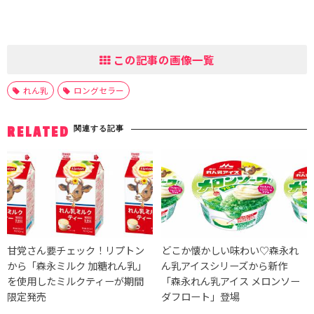
この記事の画像一覧
れん乳
ロングセラー
関連する記事
RELATED
甘党さん要チェック！リプトン
どこか懐かしい味わい♡森永れ
から「森永ミルク 加糖れん乳」
ん乳アイスシリーズから新作
を使用したミルクティーが期間
「森永れん乳アイス メロンソー
限定発売
ダフロート」登場