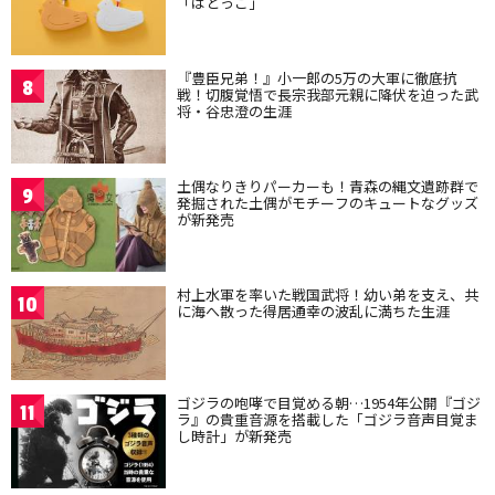
「はとっこ」
『豊臣兄弟！』小一郎の5万の大軍に徹底抗
8
戦！切腹覚悟で長宗我部元親に降伏を迫った武
将・谷忠澄の生涯
土偶なりきりパーカーも！青森の縄文遺跡群で
9
発掘された土偶がモチーフのキュートなグッズ
が新発売
村上水軍を率いた戦国武将！幼い弟を支え、共
10
に海へ散った得居通幸の波乱に満ちた生涯
ゴジラの咆哮で目覚める朝…1954年公開『ゴジ
11
ラ』の貴重音源を搭載した「ゴジラ音声目覚ま
し時計」が新発売