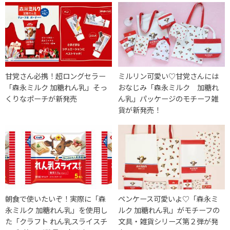
甘党さん必携！超ロングセラー
ミルリン可愛い♡甘党さんには
「森永ミルク 加糖れん乳」そっ
おなじみ「森永ミルク 加糖れ
くりなポーチが新発売
ん乳」パッケージのモチーフ雑
貨が新発売！
朝食で使いたいぞ！実際に「森
ペンケース可愛いよ♡「森永ミ
永ミルク 加糖れん乳」を使用し
ルク 加糖れん乳」がモチーフの
た「クラフト れん乳スライスチ
文具・雑貨シリーズ第２弾が発