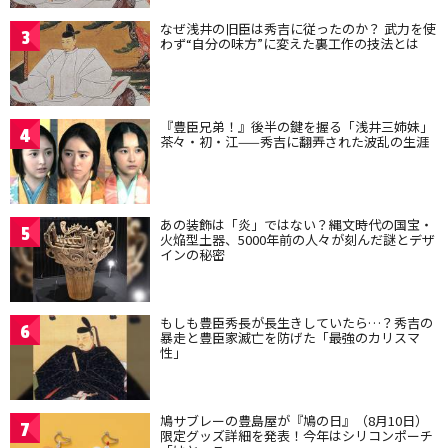
なぜ浅井の旧臣は秀吉に従ったのか？ 武力を使
3
わず“自分の味方”に変えた裏工作の技法とは
『豊臣兄弟！』後半の鍵を握る「浅井三姉妹」
4
茶々・初・江——秀吉に翻弄された波乱の生涯
あの装飾は「炎」ではない？縄文時代の国宝・
5
火焔型土器、5000年前の人々が刻んだ謎とデザ
インの秘密
もしも豊臣秀長が長生きしていたら…？秀吉の
6
暴走と豊臣家滅亡を防げた「最強のカリスマ
性」
鳩サブレーの豊島屋が『鳩の日』（8月10日）
7
限定グッズ詳細を発表！今年はシリコンポーチ