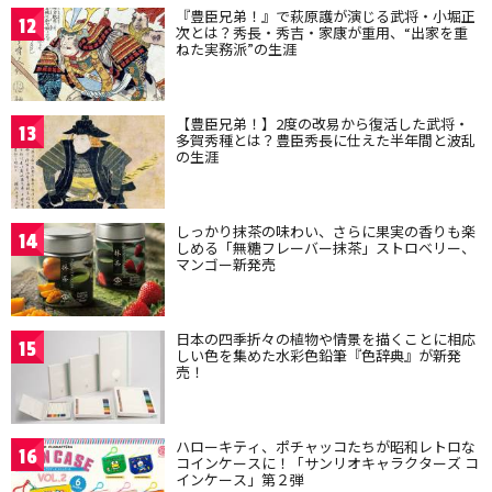
『豊臣兄弟！』で萩原護が演じる武将・小堀正
12
次とは？秀長・秀吉・家康が重用、“出家を重
ねた実務派”の生涯
【豊臣兄弟！】2度の改易から復活した武将・
13
多賀秀種とは？豊臣秀長に仕えた半年間と波乱
の生涯
しっかり抹茶の味わい、さらに果実の香りも楽
14
しめる「無糖フレーバー抹茶」ストロベリー、
マンゴー新発売
日本の四季折々の植物や情景を描くことに相応
15
しい色を集めた水彩色鉛筆『色辞典』が新発
売！
ハローキティ、ポチャッコたちが昭和レトロな
16
コインケースに！「サンリオキャラクターズ コ
インケース」第２弾