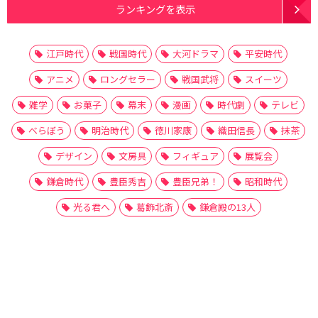
ランキングを表示
江戸時代
戦国時代
大河ドラマ
平安時代
アニメ
ロングセラー
戦国武将
スイーツ
雑学
お菓子
幕末
漫画
時代劇
テレビ
べらぼう
明治時代
徳川家康
織田信長
抹茶
デザイン
文房具
フィギュア
展覧会
鎌倉時代
豊臣秀吉
豊臣兄弟！
昭和時代
光る君へ
葛飾北斎
鎌倉殿の13人