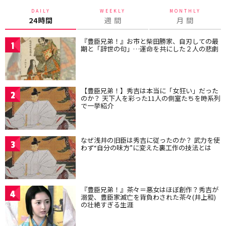
DAILY
WEEKLY
MONTHLY
24時間
週 間
月 間
『豊臣兄弟！』お市と柴田勝家、自刃しての最
1
期と「辞世の句」…運命を共にした２人の悲劇
【豊臣兄弟！】秀吉は本当に「女狂い」だった
2
のか？ 天下人を彩った11人の側室たちを時系列
で一挙紹介
なぜ浅井の旧臣は秀吉に従ったのか？ 武力を使
3
わず“自分の味方”に変えた裏工作の技法とは
『豊臣兄弟！』茶々＝悪女はほぼ創作？秀吉が
4
溺愛、豊臣家滅亡を背負わされた茶々(井上和)
の壮絶すぎる生涯