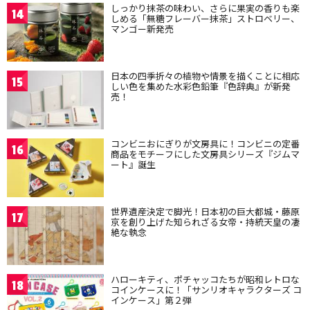
しっかり抹茶の味わい、さらに果実の香りも楽
14
しめる「無糖フレーバー抹茶」ストロベリー、
マンゴー新発売
日本の四季折々の植物や情景を描くことに相応
15
しい色を集めた水彩色鉛筆『色辞典』が新発
売！
コンビニおにぎりが文房具に！コンビニの定番
16
商品をモチーフにした文房具シリーズ『ジムマ
ート』誕生
世界遺産決定で脚光！日本初の巨大都城・藤原
17
京を創り上げた知られざる女帝・持統天皇の凄
絶な執念
ハローキティ、ポチャッコたちが昭和レトロな
18
コインケースに！「サンリオキャラクターズ コ
インケース」第２弾