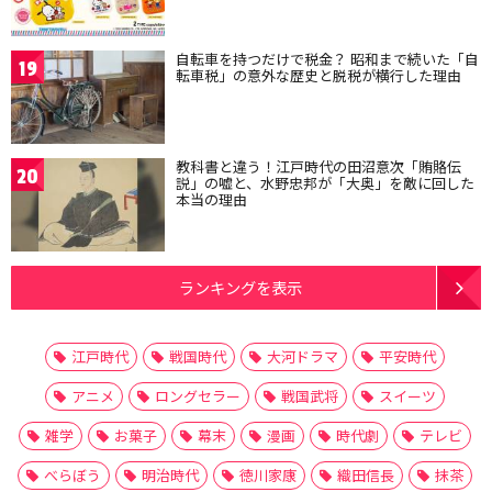
自転車を持つだけで税金？ 昭和まで続いた「自
19
転車税」の意外な歴史と脱税が横行した理由
教科書と違う！江戸時代の田沼意次「賄賂伝
20
説」の嘘と、水野忠邦が「大奥」を敵に回した
本当の理由
ランキングを表示
江戸時代
戦国時代
大河ドラマ
平安時代
アニメ
ロングセラー
戦国武将
スイーツ
雑学
お菓子
幕末
漫画
時代劇
テレビ
べらぼう
明治時代
徳川家康
織田信長
抹茶