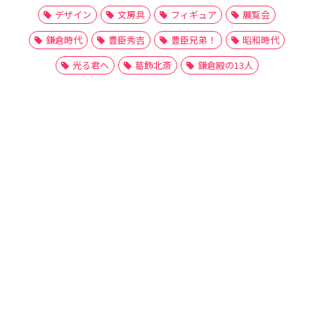
デザイン
文房具
フィギュア
展覧会
鎌倉時代
豊臣秀吉
豊臣兄弟！
昭和時代
光る君へ
葛飾北斎
鎌倉殿の13人