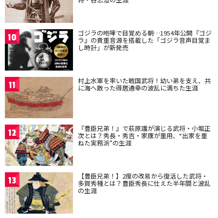
ゴジラの咆哮で目覚める朝…1954年公開『ゴジ
10
ラ』の貴重音源を搭載した「ゴジラ音声目覚ま
し時計」が新発売
村上水軍を率いた戦国武将！幼い弟を支え、共
11
に海へ散った得居通幸の波乱に満ちた生涯
『豊臣兄弟！』で萩原護が演じる武将・小堀正
12
次とは？秀長・秀吉・家康が重用、“出家を重
ねた実務派”の生涯
【豊臣兄弟！】2度の改易から復活した武将・
13
多賀秀種とは？豊臣秀長に仕えた半年間と波乱
の生涯