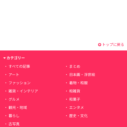
トップに戻る
カテゴリー
すべての記事
まとめ
アート
日本画・浮世絵
ファッション
着物・和服
雑貨・インテリア
和雑貨
グルメ
和菓子
観光・地域
エンタメ
暮らし
歴史・文化
古写真