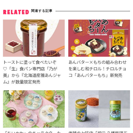
関連する記事
RELATED
トーストに塗って食べたいぞ
あんバター×もちの組み合わせ
♡「生」食パン専門店「乃が
を楽しむ和チロル！チロルチョ
美」から『北海道産雅あんジャ
コ「あんバターもち」新発売
ム』が数量限定発売
「ちいかわ」のキャラクターた
老舗の七味店「根元 八幡屋礒五