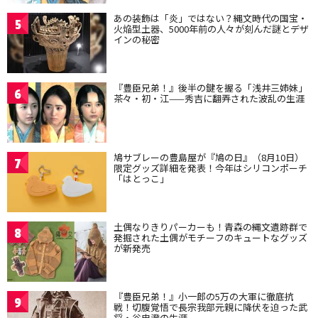
あの装飾は「炎」ではない？縄文時代の国宝・
5
火焔型土器、5000年前の人々が刻んだ謎とデザ
インの秘密
『豊臣兄弟！』後半の鍵を握る「浅井三姉妹」
6
茶々・初・江——秀吉に翻弄された波乱の生涯
鳩サブレーの豊島屋が『鳩の日』（8月10日）
7
限定グッズ詳細を発表！今年はシリコンポーチ
「はとっこ」
土偶なりきりパーカーも！青森の縄文遺跡群で
8
発掘された土偶がモチーフのキュートなグッズ
が新発売
『豊臣兄弟！』小一郎の5万の大軍に徹底抗
9
戦！切腹覚悟で長宗我部元親に降伏を迫った武
将・谷忠澄の生涯