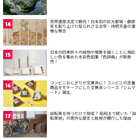
世界遺産決定で脚光！日本初の巨大都城・藤原
14
京を創り上げた知られざる女帝・持統天皇の凄
絶な執念
日本の四季折々の植物や情景を描くことに相応
15
しい色を集めた水彩色鉛筆『色辞典』が新発
売！
コンビニおにぎりが文房具に！コンビニの定番
16
商品をモチーフにした文房具シリーズ『ジムマ
ート』誕生
自転車を持つだけで税金？ 昭和まで続いた「自
17
転車税」の意外な歴史と脱税が横行した理由