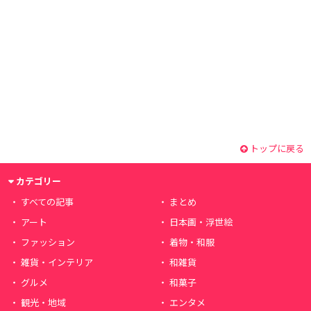
トップに戻る
カテゴリー
すべての記事
まとめ
アート
日本画・浮世絵
ファッション
着物・和服
雑貨・インテリア
和雑貨
グルメ
和菓子
観光・地域
エンタメ