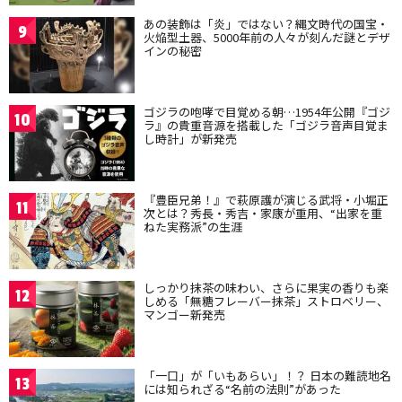
あの装飾は「炎」ではない？縄文時代の国宝・
9
火焔型土器、5000年前の人々が刻んだ謎とデザ
インの秘密
ゴジラの咆哮で目覚める朝…1954年公開『ゴジ
10
ラ』の貴重音源を搭載した「ゴジラ音声目覚ま
し時計」が新発売
『豊臣兄弟！』で萩原護が演じる武将・小堀正
11
次とは？秀長・秀吉・家康が重用、“出家を重
ねた実務派”の生涯
しっかり抹茶の味わい、さらに果実の香りも楽
12
しめる「無糖フレーバー抹茶」ストロベリー、
マンゴー新発売
「一口」が「いもあらい」！？ 日本の難読地名
13
には知られざる“名前の法則”があった