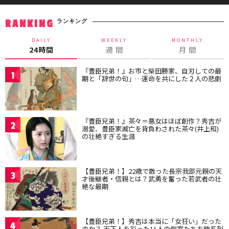
ランキング
RANKING
DAILY
WEEKLY
MONTHLY
24時間
週 間
月 間
『豊臣兄弟！』お市と柴田勝家、自刃しての最
1
期と「辞世の句」…運命を共にした２人の悲劇
『豊臣兄弟！』茶々＝悪女はほぼ創作？秀吉が
2
溺愛、豊臣家滅亡を背負わされた茶々(井上和)
の壮絶すぎる生涯
【豊臣兄弟！】22歳で散った長宗我部元親の天
3
才後継者・信親とは？武勇を奮った若武者の壮
絶な最期
【豊臣兄弟！】秀吉は本当に「女狂い」だった
4
のか？ 天下人を彩った11人の側室たちを時系列