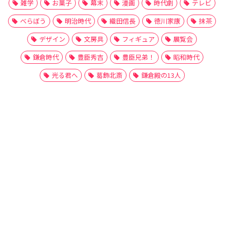
雑学
お菓子
幕末
漫画
時代劇
テレビ
べらぼう
明治時代
織田信長
徳川家康
抹茶
デザイン
文房具
フィギュア
展覧会
鎌倉時代
豊臣秀吉
豊臣兄弟！
昭和時代
光る君へ
葛飾北斎
鎌倉殿の13人