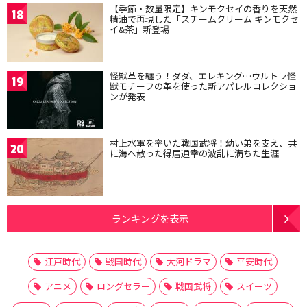
【季節・数量限定】キンモクセイの香りを天然
18
精油で再現した「スチームクリーム キンモクセ
イ&茶」新登場
怪獣革を纏う！ダダ、エレキング…ウルトラ怪
19
獣モチーフの革を使った新アパレルコレクショ
ンが発表
村上水軍を率いた戦国武将！幼い弟を支え、共
20
に海へ散った得居通幸の波乱に満ちた生涯
ランキングを表示
江戸時代
戦国時代
大河ドラマ
平安時代
アニメ
ロングセラー
戦国武将
スイーツ