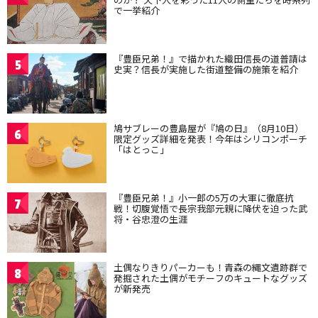
で一挙紹介
『豊臣兄弟！』で描かれた織田信長の道普請は
5
史実？信長が実施した街道整備の施策を紹介
鳩サブレーの豊島屋が『鳩の日』（8月10日）
6
限定グッズ詳細を発表！今年はシリコンポーチ
「はとっこ」
『豊臣兄弟！』小一郎の5万の大軍に徹底抗
7
戦！切腹覚悟で長宗我部元親に降伏を迫った武
将・谷忠澄の生涯
土偶なりきりパーカーも！青森の縄文遺跡群で
8
発掘された土偶がモチーフのキュートなグッズ
が新発売