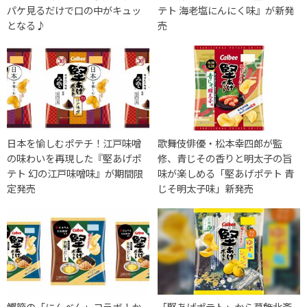
パケ見るだけで口の中がキュッ
テト 海老塩にんにく味』が新発
となる♪
売
日本を愉しむポテチ！江戸味噌
歌舞伎俳優・松本幸四郎が監
の味わいを再現した『堅あげポ
修、青じその香りと明太子の旨
テト 幻の江戸味噌味』が期間限
味が楽しめる「堅あげポテト 青
定発売
じそ明太子味」新発売
鰹節の「にんべん」コラボ！か
「堅あげポテト」から葛飾北斎