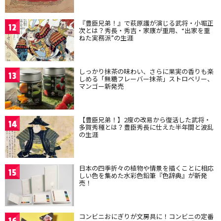
『豊臣兄弟！』で萩原護が演じる武将・小堀正
12
次とは？秀長・秀吉・家康が重用、“出家を重
ねた実務派”の生涯
しっかり抹茶の味わい、さらに果実の香りも楽
13
しめる「無糖フレーバー抹茶」ストロベリー、
マンゴー新発売
【豊臣兄弟！】2度の改易から復活した武将・
14
多賀秀種とは？豊臣秀長に仕えた半年間と波乱
の生涯
日本の四季折々の植物や情景を描くことに相応
15
しい色を集めた水彩色鉛筆『色辞典』が新発
売！
コンビニおにぎりが文房具に！コンビニの定番