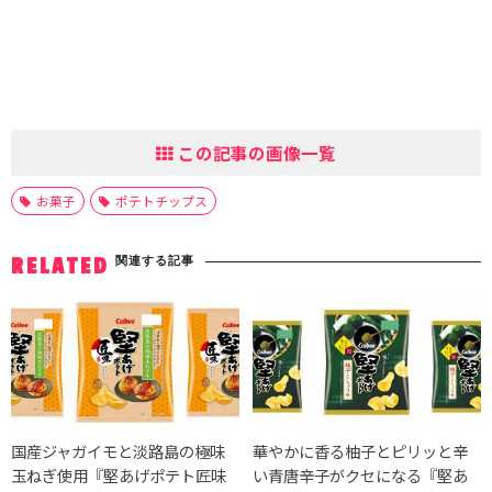
この記事の画像一覧
お菓子
ポテトチップス
関連する記事
RELATED
国産ジャガイモと淡路島の極味
華やかに香る柚子とピリッと辛
玉ねぎ使用『堅あげポテト匠味
い青唐辛子がクセになる『堅あ