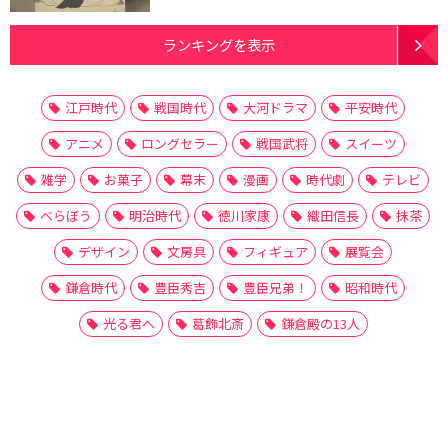
ランキングを表示
江戸時代
戦国時代
大河ドラマ
平安時代
アニメ
ロングセラー
戦国武将
スイーツ
雑学
お菓子
幕末
漫画
時代劇
テレビ
べらぼう
明治時代
徳川家康
織田信長
抹茶
デザイン
文房具
フィギュア
展覧会
鎌倉時代
豊臣秀吉
豊臣兄弟！
昭和時代
光る君へ
葛飾北斎
鎌倉殿の13人