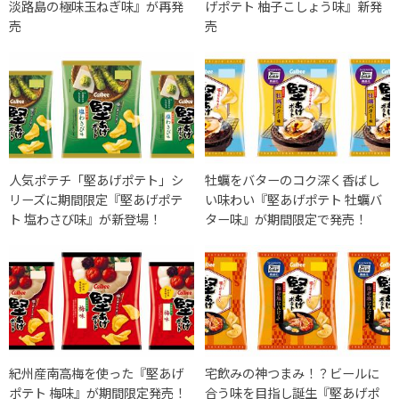
淡路島の極味玉ねぎ味』が再発
げポテト 柚子こしょう味』新発
売
売
人気ポテチ「堅あげポテト」シ
牡蠣をバターのコク深く香ばし
リーズに期間限定『堅あげポテ
い味わい『堅あげポテト 牡蠣バ
ト 塩わさび味』が新登場！
ター味』が期間限定で発売！
紀州産南高梅を使った『堅あげ
宅飲みの神つまみ！？ビールに
ポテト 梅味』が期間限定発売！
合う味を目指し誕生『堅あげポ