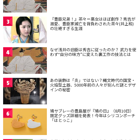
『豊臣兄弟！』茶々＝悪女はほぼ創作？秀吉が
3
溺愛、豊臣家滅亡を背負わされた茶々(井上和)
の壮絶すぎる生涯
なぜ浅井の旧臣は秀吉に従ったのか？ 武力を使
4
わず“自分の味方”に変えた裏工作の技法とは
あの装飾は「炎」ではない？縄文時代の国宝・
5
火焔型土器、5000年前の人々が刻んだ謎とデザ
インの秘密
鳩サブレーの豊島屋が『鳩の日』（8月10日）
6
限定グッズ詳細を発表！今年はシリコンポーチ
「はとっこ」