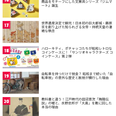
16
商品をモチーフにした文房具シリーズ『ジムマ
ート』誕生
世界遺産決定で脚光！日本初の巨大都城・藤原
17
京を創り上げた知られざる女帝・持統天皇の凄
絶な執念
ハローキティ、ポチャッコたちが昭和レトロな
18
コインケースに！「サンリオキャラクターズ コ
インケース」第２弾
自転車を持つだけで税金？ 昭和まで続いた「自
19
転車税」の意外な歴史と脱税が横行した理由
教科書と違う！江戸時代の田沼意次「賄賂伝
20
説」の嘘と、水野忠邦が「大奥」を敵に回した
本当の理由