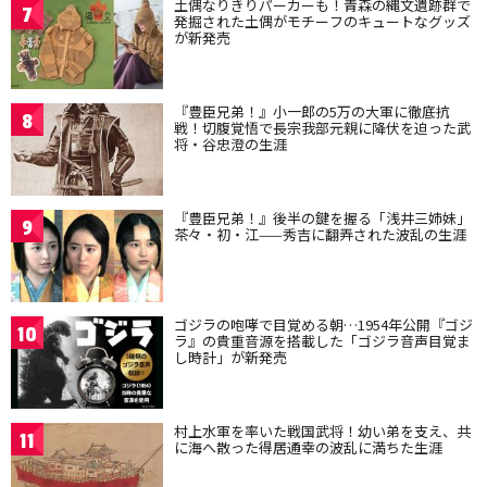
土偶なりきりパーカーも！青森の縄文遺跡群で
7
発掘された土偶がモチーフのキュートなグッズ
が新発売
『豊臣兄弟！』小一郎の5万の大軍に徹底抗
8
戦！切腹覚悟で長宗我部元親に降伏を迫った武
将・谷忠澄の生涯
『豊臣兄弟！』後半の鍵を握る「浅井三姉妹」
9
茶々・初・江——秀吉に翻弄された波乱の生涯
ゴジラの咆哮で目覚める朝…1954年公開『ゴジ
10
ラ』の貴重音源を搭載した「ゴジラ音声目覚ま
し時計」が新発売
村上水軍を率いた戦国武将！幼い弟を支え、共
11
に海へ散った得居通幸の波乱に満ちた生涯