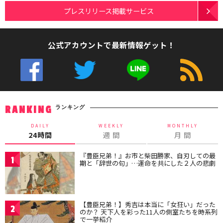
プレスリリース掲載サービス
公式アカウントで最新情報ゲット！
ランキング
RANKING
DAILY
WEEKLY
MONTHLY
24時間
週 間
月 間
『豊臣兄弟！』お市と柴田勝家、自刃しての最
1
期と「辞世の句」…運命を共にした２人の悲劇
【豊臣兄弟！】秀吉は本当に「女狂い」だった
2
のか？ 天下人を彩った11人の側室たちを時系列
で一挙紹介