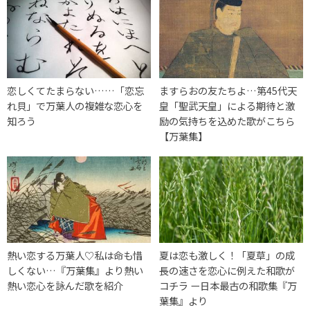
恋しくてたまらない……「恋忘
ますらおの友たちよ…第45代天
れ貝」で万葉人の複雑な恋心を
皇「聖武天皇」による期待と激
知ろう
励の気持ちを込めた歌がこちら
【万葉集】
熱い恋する万葉人♡私は命も惜
夏は恋も激しく！「夏草」の成
しくない…『万葉集』より熱い
長の速さを恋心に例えた和歌が
熱い恋心を詠んだ歌を紹介
コチラ ー日本最古の和歌集『万
葉集』より