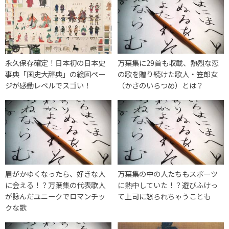
永久保存確定！日本初の日本史
万葉集に29首も収載、熱烈な恋
事典「国史大辞典」の絵図ペー
の歌を贈り続けた歌人・笠郎女
ジが感動レベルでスゴい！
（かさのいらつめ）とは？
眉がかゆくなったら、好きな人
万葉集の中の人たちもスポーツ
に会える！？万葉集の代表歌人
に熱中していた！？遊びふけっ
が詠んだユニークでロマンチッ
て上司に怒られちゃうことも
クな歌