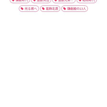
光る君へ
葛飾北斎
鎌倉殿の13人