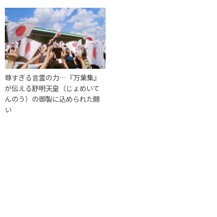
尊すぎる言霊の力…『万葉集』
が伝える舒明天皇（じょめいて
んのう）の御製に込められた願
い