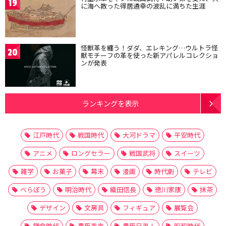
19
に海へ散った得居通幸の波乱に満ちた生涯
怪獣革を纏う！ダダ、エレキング…ウルトラ怪
20
獣モチーフの革を使った新アパレルコレクショ
ンが発表
ランキングを表示
江戸時代
戦国時代
大河ドラマ
平安時代
アニメ
ロングセラー
戦国武将
スイーツ
雑学
お菓子
幕末
漫画
時代劇
テレビ
べらぼう
明治時代
織田信長
徳川家康
抹茶
デザイン
文房具
フィギュア
展覧会
鎌倉時代
豊臣秀吉
豊臣兄弟！
昭和時代