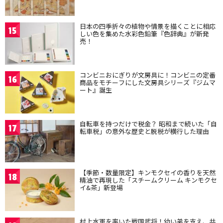
日本の四季折々の植物や情景を描くことに相応
15
しい色を集めた水彩色鉛筆『色辞典』が新発
売！
コンビニおにぎりが文房具に！コンビニの定番
16
商品をモチーフにした文房具シリーズ『ジムマ
ート』誕生
自転車を持つだけで税金？ 昭和まで続いた「自
17
転車税」の意外な歴史と脱税が横行した理由
【季節・数量限定】キンモクセイの香りを天然
18
精油で再現した「スチームクリーム キンモクセ
イ&茶」新登場
村上水軍を率いた戦国武将！幼い弟を支え、共