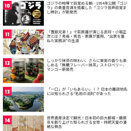
ゴジラの咆哮で目覚める朝…1954年公開『ゴジ
10
ラ』の貴重音源を搭載した「ゴジラ音声目覚ま
し時計」が新発売
『豊臣兄弟！』で萩原護が演じる武将・小堀正
11
次とは？秀長・秀吉・家康が重用、“出家を重
ねた実務派”の生涯
しっかり抹茶の味わい、さらに果実の香りも楽
12
しめる「無糖フレーバー抹茶」ストロベリー、
マンゴー新発売
「一口」が「いもあらい」！？ 日本の難読地名
13
には知られざる“名前の法則”があった
世界遺産決定で脚光！日本初の巨大都城・藤原
14
京を創り上げた知られざる女帝・持統天皇の凄
絶な執念