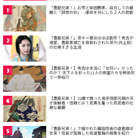
『豊臣兄弟！』お市と柴田勝家、自刃しての最
1
期と「辞世の句」…運命を共にした２人の悲劇
『豊臣兄弟！』茶々＝悪女はほぼ創作？秀吉が
2
溺愛、豊臣家滅亡を背負わされた茶々(井上和)
の壮絶すぎる生涯
【豊臣兄弟！】秀吉は本当に「女狂い」だった
3
のか？ 天下人を彩った11人の側室たちを時系列
で一挙紹介
【豊臣兄弟！】22歳で散った長宗我部元親の天
4
才後継者・信親とは？武勇を奮った若武者の壮
絶な最期
『豊臣兄弟！』で描かれた織田信長の道普請は
5
史実？信長が実施した街道整備の施策を紹介