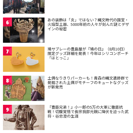
あの装飾は「炎」ではない？縄文時代の国宝・
6
火焔型土器、5000年前の人々が刻んだ謎とデザ
インの秘密
鳩サブレーの豊島屋が『鳩の日』（8月10日）
7
限定グッズ詳細を発表！今年はシリコンポーチ
「はとっこ」
土偶なりきりパーカーも！青森の縄文遺跡群で
8
発掘された土偶がモチーフのキュートなグッズ
が新発売
『豊臣兄弟！』小一郎の5万の大軍に徹底抗
9
戦！切腹覚悟で長宗我部元親に降伏を迫った武
将・谷忠澄の生涯