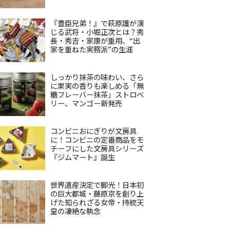
『豊臣兄弟！』で萩原護が演
じる武将・小堀正次とは？秀
長・秀吉・家康が重用、“出
家を重ねた実務派”の生涯
しっかり抹茶の味わい、さら
に果実の香りも楽しめる「無
糖フレーバー抹茶」ストロベ
リー、マンゴー新発売
コンビニおにぎりが文房具
に！コンビニの定番商品をモ
チーフにした文房具シリーズ
『ジムマート』誕生
世界遺産決定で脚光！日本初
の巨大都城・藤原京を創り上
げた知られざる女帝・持統天
皇の凄絶な執念