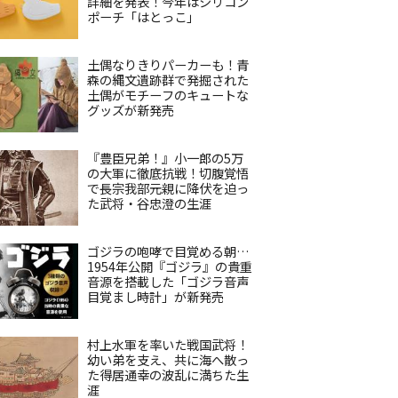
詳細を発表！今年はシリコン
ポーチ「はとっこ」
土偶なりきりパーカーも！青
森の縄文遺跡群で発掘された
土偶がモチーフのキュートな
グッズが新発売
『豊臣兄弟！』小一郎の5万
の大軍に徹底抗戦！切腹覚悟
で長宗我部元親に降伏を迫っ
た武将・谷忠澄の生涯
ゴジラの咆哮で目覚める朝…
1954年公開『ゴジラ』の貴重
音源を搭載した「ゴジラ音声
目覚まし時計」が新発売
村上水軍を率いた戦国武将！
幼い弟を支え、共に海へ散っ
た得居通幸の波乱に満ちた生
涯