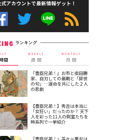
公式アカウントで最新情報ゲット！
ランキング
KING
ILY
WEEKLY
MONTHLY
4時間
週 間
月 間
『豊臣兄弟！』お市と柴田勝
家、自刃しての最期と「辞世
の句」…運命を共にした２人
の悲劇
【豊臣兄弟！】秀吉は本当に
「女狂い」だったのか？ 天下
人を彩った11人の側室たちを
時系列で一挙紹介
『豊臣兄弟！』茶々＝悪女は