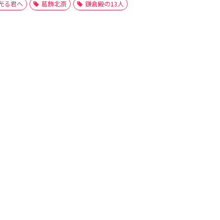
光る君へ
葛飾北斎
鎌倉殿の13人