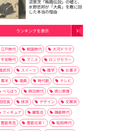
沼意次「賄賂伝説」の嘘と、
水野忠邦が「大奥」を敵に回
した本当の理由
ランキングを表示
江戸時代
戦国時代
大河ドラマ
平安時代
アニメ
ロングセラー
国武将
スイーツ
雑学
お菓子
幕末
漫画
時代劇
テレビ
べらぼう
明治時代
徳川家康
田信長
抹茶
デザイン
文房具
フィギュア
展覧会
鎌倉時代
豊臣秀吉
豊臣兄弟！
昭和時代