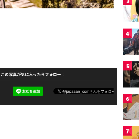
3
4
5
この写真が気に入ったらフォロー！
6
7