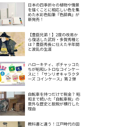
日本の四季折々の植物や情景
を描くことに相応しい色を集
めた水彩色鉛筆『色辞典』が
新発売！
【豊臣兄弟！】2度の改易か
ら復活した武将・多賀秀種と
は？豊臣秀長に仕えた半年間
と波乱の生涯
ハローキティ、ポチャッコた
ちが昭和レトロなコインケー
スに！「サンリオキャラクタ
ーズ コインケース」第２弾
自転車を持つだけで税金？ 昭
和まで続いた「自転車税」の
意外な歴史と脱税が横行した
理由
教科書と違う！江戸時代の田