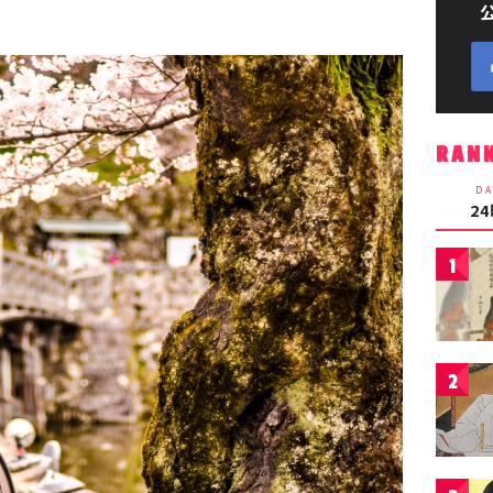
RAN
DA
2
1
2