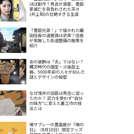
ほぼ創作？秀吉が溺愛、豊臣
家滅亡を背負わされた茶々
(井上和)の壮絶すぎる生涯
『豊臣兄弟！』で描かれた織
田信長の道普請は史実？信長
が実施した街道整備の施策を
紹介
あの装飾は「炎」ではない？
縄文時代の国宝・火焔型土
器、5000年前の人々が刻んだ
謎とデザインの秘密
なぜ浅井の旧臣は秀吉に従っ
たのか？ 武力を使わず“自分
の味方”に変えた裏工作の技
法とは
鳩サブレーの豊島屋が『鳩の
日』（8月10日）限定グッズ