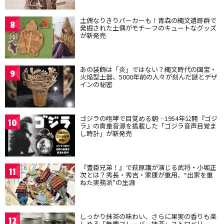
土偶なりきりパーカーも！青森の縄文遺跡群で
8
発掘された土偶がモチーフのキュートなグッズ
が新発売
あの装飾は「炎」ではない？縄文時代の国宝・
9
火焔型土器、5000年前の人々が刻んだ謎とデザ
インの秘密
ゴジラの咆哮で目覚める朝…1954年公開『ゴジ
10
ラ』の貴重音源を搭載した「ゴジラ音声目覚ま
し時計」が新発売
『豊臣兄弟！』で萩原護が演じる武将・小堀正
11
次とは？秀長・秀吉・家康が重用、“出家を重
ねた実務派”の生涯
しっかり抹茶の味わい、さらに果実の香りも楽
12
しめる「無糖フレーバー抹茶」ストロベリー、