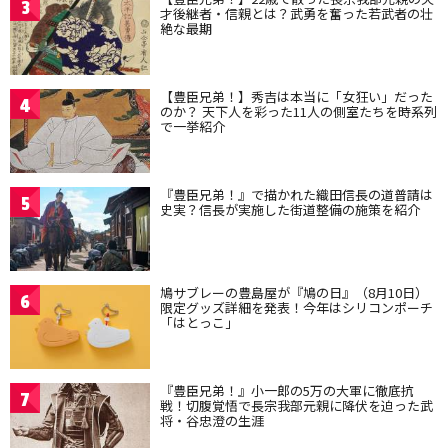
3
才後継者・信親とは？武勇を奮った若武者の壮
絶な最期
【豊臣兄弟！】秀吉は本当に「女狂い」だった
4
のか？ 天下人を彩った11人の側室たちを時系列
で一挙紹介
『豊臣兄弟！』で描かれた織田信長の道普請は
5
史実？信長が実施した街道整備の施策を紹介
鳩サブレーの豊島屋が『鳩の日』（8月10日）
6
限定グッズ詳細を発表！今年はシリコンポーチ
「はとっこ」
『豊臣兄弟！』小一郎の5万の大軍に徹底抗
7
戦！切腹覚悟で長宗我部元親に降伏を迫った武
将・谷忠澄の生涯