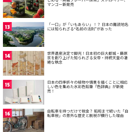
マンゴー新発売
「一口」が「いもあらい」！？ 日本の難読地名
13
には知られざる“名前の法則”があった
世界遺産決定で脚光！日本初の巨大都城・藤原
14
京を創り上げた知られざる女帝・持統天皇の凄
絶な執念
日本の四季折々の植物や情景を描くことに相応
15
しい色を集めた水彩色鉛筆『色辞典』が新発
売！
自転車を持つだけで税金？ 昭和まで続いた「自
16
転車税」の意外な歴史と脱税が横行した理由