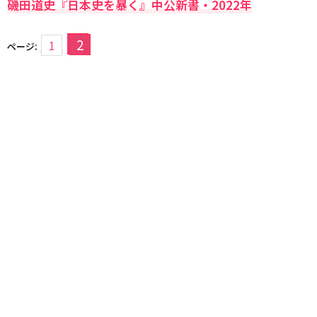
磯田道史『日本史を暴く』中公新書・2022年
2
1
ページ: