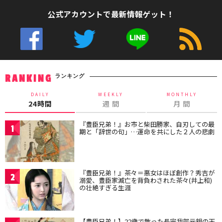
公式アカウントで最新情報ゲット！
ランキング
RANKING
DAILY
WEEKLY
MONTHLY
24時間
週 間
月 間
『豊臣兄弟！』お市と柴田勝家、自刃しての最
1
期と「辞世の句」…運命を共にした２人の悲劇
『豊臣兄弟！』茶々＝悪女はほぼ創作？秀吉が
2
溺愛、豊臣家滅亡を背負わされた茶々(井上和)
の壮絶すぎる生涯
【豊臣兄弟！】22歳で散った長宗我部元親の天