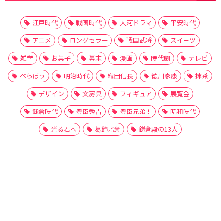
江戸時代
戦国時代
大河ドラマ
平安時代
アニメ
ロングセラー
戦国武将
スイーツ
雑学
お菓子
幕末
漫画
時代劇
テレビ
べらぼう
明治時代
織田信長
徳川家康
抹茶
デザイン
文房具
フィギュア
展覧会
鎌倉時代
豊臣秀吉
豊臣兄弟！
昭和時代
光る君へ
葛飾北斎
鎌倉殿の13人