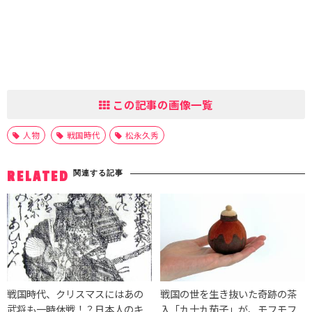
この記事の画像一覧
人物
戦国時代
松永久秀
関連する記事
RELATED
戦国時代、クリスマスにはあの
戦国の世を生き抜いた奇跡の茶
武将も一時休戦！？日本人のキ
入「九十九茄子」が、モフモフ