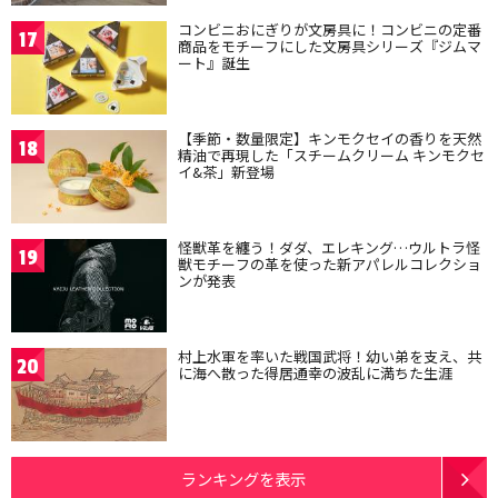
コンビニおにぎりが文房具に！コンビニの定番
17
商品をモチーフにした文房具シリーズ『ジムマ
ート』誕生
【季節・数量限定】キンモクセイの香りを天然
18
精油で再現した「スチームクリーム キンモクセ
イ&茶」新登場
怪獣革を纏う！ダダ、エレキング…ウルトラ怪
19
獣モチーフの革を使った新アパレルコレクショ
ンが発表
村上水軍を率いた戦国武将！幼い弟を支え、共
20
に海へ散った得居通幸の波乱に満ちた生涯
ランキングを表示