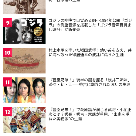
ゴジラの咆哮で目覚める朝…1954年公開『ゴジ
9
ラ』の貴重音源を搭載した「ゴジラ音声目覚ま
し時計」が新発売
村上水軍を率いた戦国武将！幼い弟を支え、共
10
に海へ散った得居通幸の波乱に満ちた生涯
『豊臣兄弟！』後半の鍵を握る「浅井三姉妹」
11
茶々・初・江——秀吉に翻弄された波乱の生涯
『豊臣兄弟！』で萩原護が演じる武将・小堀正
12
次とは？秀長・秀吉・家康が重用、“出家を重
ねた実務派”の生涯