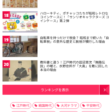
ハローキティ、ポチャッコたちが昭和レトロな
18
コインケースに！「サンリオキャラクターズ コ
インケース」第２弾
自転車を持つだけで税金？ 昭和まで続いた「自
19
転車税」の意外な歴史と脱税が横行した理由
教科書と違う！江戸時代の田沼意次「賄賂伝
20
説」の嘘と、水野忠邦が「大奥」を敵に回した
本当の理由
ランキングを表示
江戸時代
戦国時代
大河ドラマ
平安時代