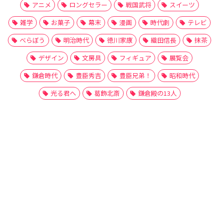
アニメ
ロングセラー
戦国武将
スイーツ
雑学
お菓子
幕末
漫画
時代劇
テレビ
べらぼう
明治時代
徳川家康
織田信長
抹茶
デザイン
文房具
フィギュア
展覧会
鎌倉時代
豊臣秀吉
豊臣兄弟！
昭和時代
光る君へ
葛飾北斎
鎌倉殿の13人