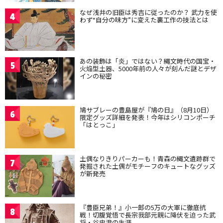
なぜ浅井の旧臣は秀吉に従ったのか？ 武力を使
4
わず“自分の味方”に変えた裏工作の技法とは
あの装飾は「炎」ではない？縄文時代の国宝・
5
火焔型土器、5000年前の人々が刻んだ謎とデザ
インの秘密
鳩サブレーの豊島屋が『鳩の日』（8月10日）
6
限定グッズ詳細を発表！今年はシリコンポーチ
「はとっこ」
土偶なりきりパーカーも！青森の縄文遺跡群で
7
発掘された土偶がモチーフのキュートなグッズ
が新発売
『豊臣兄弟！』小一郎の5万の大軍に徹底抗
8
戦！切腹覚悟で長宗我部元親に降伏を迫った武
将・谷忠澄の生涯