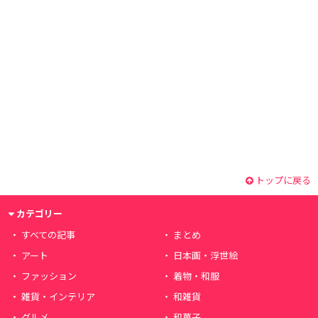
トップに戻る
カテゴリー
すべての記事
まとめ
アート
日本画・浮世絵
ファッション
着物・和服
雑貨・インテリア
和雑貨
グルメ
和菓子