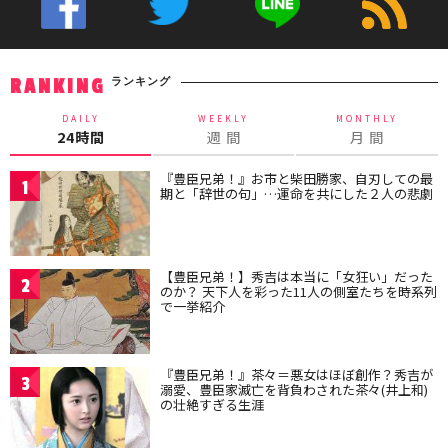
ランキング
RANKING
DAILY
WEEKLY
MONTHLY
24時間
週 間
月 間
『豊臣兄弟！』お市と柴田勝家、自刃しての最
1
期と「辞世の句」…運命を共にした２人の悲劇
【豊臣兄弟！】秀吉は本当に「女狂い」だった
2
のか？ 天下人を彩った11人の側室たちを時系列
で一挙紹介
『豊臣兄弟！』茶々＝悪女はほぼ創作？秀吉が
3
溺愛、豊臣家滅亡を背負わされた茶々(井上和)
の壮絶すぎる生涯