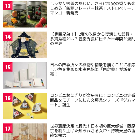
しっかり抹茶の味わい、さらに果実の香りも楽
13
しめる「無糖フレーバー抹茶」ストロベリー、
マンゴー新発売
【豊臣兄弟！】2度の改易から復活した武将・
14
多賀秀種とは？豊臣秀長に仕えた半年間と波乱
の生涯
日本の四季折々の植物や情景を描くことに相応
15
しい色を集めた水彩色鉛筆『色辞典』が新発
売！
コンビニおにぎりが文房具に！コンビニの定番
16
商品をモチーフにした文房具シリーズ『ジムマ
ート』誕生
世界遺産決定で脚光！日本初の巨大都城・藤原
17
京を創り上げた知られざる女帝・持統天皇の凄
絶な執念