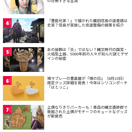
の壮絶すぎる生涯
『豊臣兄弟！』で描かれた織田信長の道普請は
4
史実？信長が実施した街道整備の施策を紹介
あの装飾は「炎」ではない？縄文時代の国宝・
5
火焔型土器、5000年前の人々が刻んだ謎とデザ
インの秘密
鳩サブレーの豊島屋が『鳩の日』（8月10日）
6
限定グッズ詳細を発表！今年はシリコンポーチ
「はとっこ」
土偶なりきりパーカーも！青森の縄文遺跡群で
7
発掘された土偶がモチーフのキュートなグッズ
が新発売