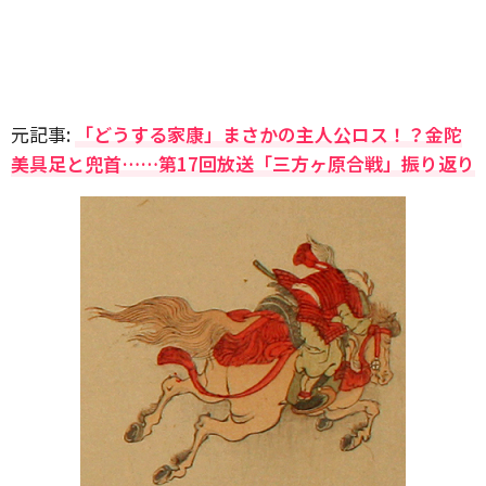
元記事:
「どうする家康」まさかの主人公ロス！？金陀
美具足と兜首……第17回放送「三方ヶ原合戦」振り返り