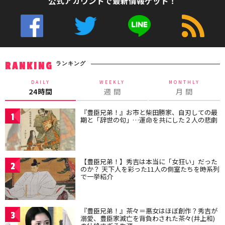
公式アカウントで最新情報ゲット！
ランキング
RANKING
DAILY
WEEKLY
MONTHLY
24時間
週 間
月 間
『豊臣兄弟！』お市と柴田勝家、自刃しての最
1
期と「辞世の句」…運命を共にした２人の悲劇
【豊臣兄弟！】秀吉は本当に「女狂い」だった
2
のか？ 天下人を彩った11人の側室たちを時系列
で一挙紹介
『豊臣兄弟！』茶々＝悪女はほぼ創作？秀吉が
3
溺愛、豊臣家滅亡を背負わされた茶々(井上和)