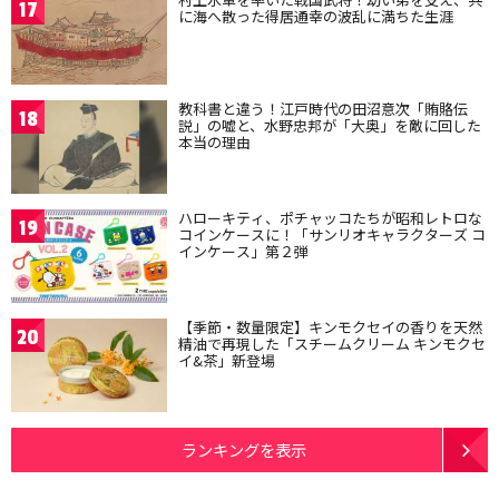
17
に海へ散った得居通幸の波乱に満ちた生涯
教科書と違う！江戸時代の田沼意次「賄賂伝
18
説」の嘘と、水野忠邦が「大奥」を敵に回した
本当の理由
ハローキティ、ポチャッコたちが昭和レトロな
19
コインケースに！「サンリオキャラクターズ コ
インケース」第２弾
【季節・数量限定】キンモクセイの香りを天然
20
精油で再現した「スチームクリーム キンモクセ
イ&茶」新登場
ランキングを表示