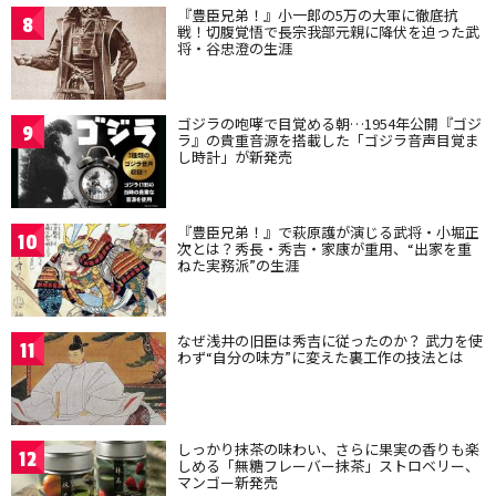
『豊臣兄弟！』小一郎の5万の大軍に徹底抗
8
戦！切腹覚悟で長宗我部元親に降伏を迫った武
将・谷忠澄の生涯
ゴジラの咆哮で目覚める朝…1954年公開『ゴジ
9
ラ』の貴重音源を搭載した「ゴジラ音声目覚ま
し時計」が新発売
『豊臣兄弟！』で萩原護が演じる武将・小堀正
10
次とは？秀長・秀吉・家康が重用、“出家を重
ねた実務派”の生涯
なぜ浅井の旧臣は秀吉に従ったのか？ 武力を使
11
わず“自分の味方”に変えた裏工作の技法とは
しっかり抹茶の味わい、さらに果実の香りも楽
12
しめる「無糖フレーバー抹茶」ストロベリー、
マンゴー新発売