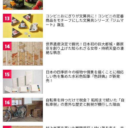
コンビニおにぎりが文房具に！コンビニの定番
13
商品をモチーフにした文房具シリーズ『ジムマ
ート』誕生
世界遺産決定で脚光！日本初の巨大都城・藤原
14
京を創り上げた知られざる女帝・持統天皇の凄
絶な執念
日本の四季折々の植物や情景を描くことに相応
15
しい色を集めた水彩色鉛筆『色辞典』が新発
売！
自転車を持つだけで税金？ 昭和まで続いた「自
16
転車税」の意外な歴史と脱税が横行した理由
村上水軍を率いた戦国武将！幼い弟を支え、共