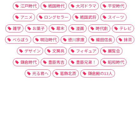
江戸時代
戦国時代
大河ドラマ
平安時代
アニメ
ロングセラー
戦国武将
スイーツ
雑学
お菓子
幕末
漫画
時代劇
テレビ
べらぼう
明治時代
徳川家康
織田信長
抹茶
デザイン
文房具
フィギュア
展覧会
鎌倉時代
豊臣秀吉
豊臣兄弟！
昭和時代
光る君へ
葛飾北斎
鎌倉殿の13人