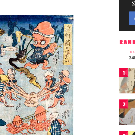
RAN
DA
2
1
2