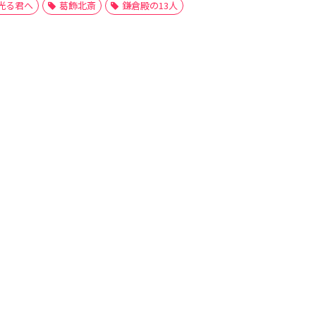
光る君へ
葛飾北斎
鎌倉殿の13人