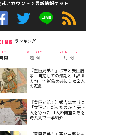
公式アカウントで最新情報ゲット！
ランキング
KING
ILY
WEEKLY
MONTHLY
4時間
週 間
月 間
『豊臣兄弟！』お市と柴田勝
家、自刃しての最期と「辞世
の句」…運命を共にした２人
の悲劇
【豊臣兄弟！】秀吉は本当に
「女狂い」だったのか？ 天下
人を彩った11人の側室たちを
時系列で一挙紹介
『豊臣兄弟！』茶々＝悪女は