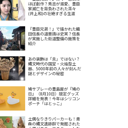
ほぼ創作？秀吉が溺愛、豊臣
家滅亡を背負わされた茶々
(井上和)の壮絶すぎる生涯
『豊臣兄弟！』で描かれた織
田信長の道普請は史実？信長
が実施した街道整備の施策を
紹介
あの装飾は「炎」ではない？
縄文時代の国宝・火焔型土
器、5000年前の人々が刻んだ
謎とデザインの秘密
鳩サブレーの豊島屋が『鳩の
日』（8月10日）限定グッズ
詳細を発表！今年はシリコン
ポーチ「はとっこ」
土偶なりきりパーカーも！青
森の縄文遺跡群で発掘された