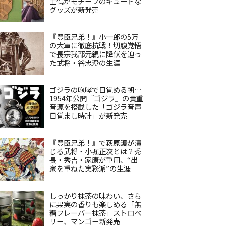
土偶がモチーフのキュートな
グッズが新発売
『豊臣兄弟！』小一郎の5万
の大軍に徹底抗戦！切腹覚悟
で長宗我部元親に降伏を迫っ
た武将・谷忠澄の生涯
ゴジラの咆哮で目覚める朝…
1954年公開『ゴジラ』の貴重
音源を搭載した「ゴジラ音声
目覚まし時計」が新発売
『豊臣兄弟！』で萩原護が演
じる武将・小堀正次とは？秀
長・秀吉・家康が重用、“出
家を重ねた実務派”の生涯
しっかり抹茶の味わい、さら
に果実の香りも楽しめる「無
糖フレーバー抹茶」ストロベ
リー、マンゴー新発売