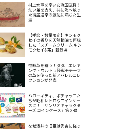
村上水軍を率いた戦国武将！
幼い弟を支え、共に海へ散っ
た得居通幸の波乱に満ちた生
涯
【季節・数量限定】キンモク
セイの香りを天然精油で再現
した「スチームクリーム キン
モクセイ&茶」新登場
怪獣革を纏う！ダダ、エレキ
ング…ウルトラ怪獣モチーフ
の革を使った新アパレルコレ
クションが発表
ハローキティ、ポチャッコた
ちが昭和レトロなコインケー
スに！「サンリオキャラクタ
ーズ コインケース」第２弾
なぜ浅井の旧臣は秀吉に従っ