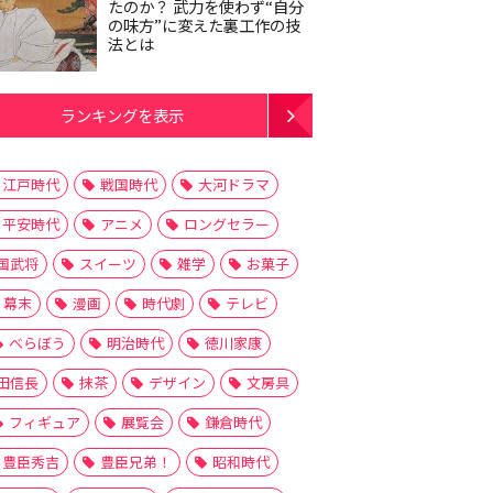
たのか？ 武力を使わず“自分
の味方”に変えた裏工作の技
法とは
ランキングを表示
江戸時代
戦国時代
大河ドラマ
平安時代
アニメ
ロングセラー
国武将
スイーツ
雑学
お菓子
幕末
漫画
時代劇
テレビ
べらぼう
明治時代
徳川家康
田信長
抹茶
デザイン
文房具
フィギュア
展覧会
鎌倉時代
豊臣秀吉
豊臣兄弟！
昭和時代