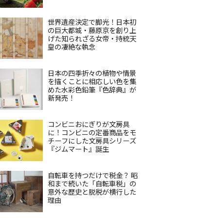
世界遺産決定で脚光！日本初
の巨大都城・藤原京を創り上
げた知られざる女帝・持統天
皇の凄絶な執念
日本の四季折々の植物や情景
を描くことに相応しい色を集
めた水彩色鉛筆『色辞典』が
新発売！
コンビニおにぎりが文房具
に！コンビニの定番商品をモ
チーフにした文房具シリーズ
『ジムマート』誕生
自転車を持つだけで税金？ 昭
和まで続いた「自転車税」の
意外な歴史と脱税が横行した
理由