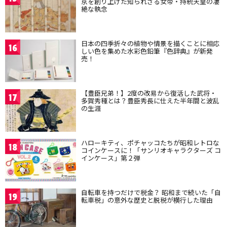
京を創り上げた知られざる女帝・持統天皇の凄
絶な執念
日本の四季折々の植物や情景を描くことに相応
16
しい色を集めた水彩色鉛筆『色辞典』が新発
売！
【豊臣兄弟！】2度の改易から復活した武将・
17
多賀秀種とは？豊臣秀長に仕えた半年間と波乱
の生涯
ハローキティ、ポチャッコたちが昭和レトロな
18
コインケースに！「サンリオキャラクターズ コ
インケース」第２弾
自転車を持つだけで税金？ 昭和まで続いた「自
19
転車税」の意外な歴史と脱税が横行した理由