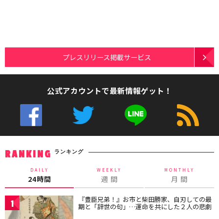
プレスリリース掲載サービス
公式アカウントで最新情報ゲット！
ランキング
RANKING
DAILY
WEEKLY
MONTHLY
24時間
週 間
月 間
『豊臣兄弟！』お市と柴田勝家、自刃しての最
1
期と「辞世の句」…運命を共にした２人の悲劇