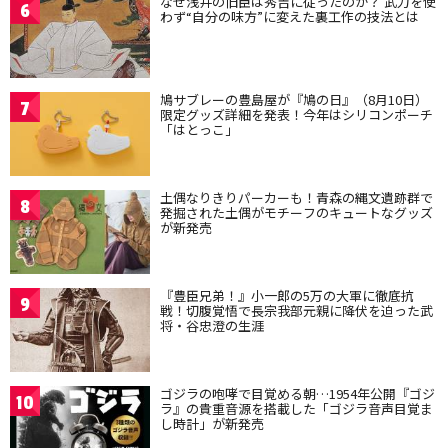
なぜ浅井の旧臣は秀吉に従ったのか？ 武力を使
6
わず“自分の味方”に変えた裏工作の技法とは
鳩サブレーの豊島屋が『鳩の日』（8月10日）
7
限定グッズ詳細を発表！今年はシリコンポーチ
「はとっこ」
土偶なりきりパーカーも！青森の縄文遺跡群で
8
発掘された土偶がモチーフのキュートなグッズ
が新発売
『豊臣兄弟！』小一郎の5万の大軍に徹底抗
9
戦！切腹覚悟で長宗我部元親に降伏を迫った武
将・谷忠澄の生涯
ゴジラの咆哮で目覚める朝…1954年公開『ゴジ
10
ラ』の貴重音源を搭載した「ゴジラ音声目覚ま
し時計」が新発売