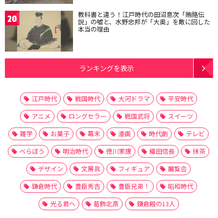
教科書と違う！江戸時代の田沼意次「賄賂伝
20
説」の嘘と、水野忠邦が「大奥」を敵に回した
本当の理由
ランキングを表示
江戸時代
戦国時代
大河ドラマ
平安時代
アニメ
ロングセラー
戦国武将
スイーツ
雑学
お菓子
幕末
漫画
時代劇
テレビ
べらぼう
明治時代
徳川家康
織田信長
抹茶
デザイン
文房具
フィギュア
展覧会
鎌倉時代
豊臣秀吉
豊臣兄弟！
昭和時代
光る君へ
葛飾北斎
鎌倉殿の13人