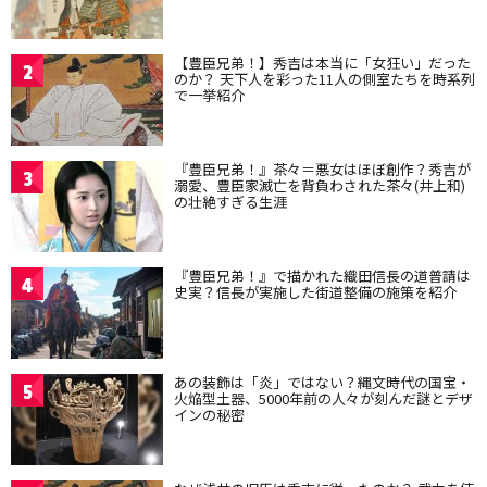
【豊臣兄弟！】秀吉は本当に「女狂い」だった
2
のか？ 天下人を彩った11人の側室たちを時系列
で一挙紹介
『豊臣兄弟！』茶々＝悪女はほぼ創作？秀吉が
3
溺愛、豊臣家滅亡を背負わされた茶々(井上和)
の壮絶すぎる生涯
『豊臣兄弟！』で描かれた織田信長の道普請は
4
史実？信長が実施した街道整備の施策を紹介
あの装飾は「炎」ではない？縄文時代の国宝・
5
火焔型土器、5000年前の人々が刻んだ謎とデザ
インの秘密