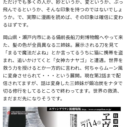
ただけでも多くの人が、妙というか、変というか、ぶっ
飛んでるというか、そんな印象を持つのではないでしょ
うか。で、実際に漫画を読めば、その印象は確信に変わ
るはずです。
岡山県・瀬戸内市にある備前長船刀剣博物館へやって来
た、髪の色が全員異なる三姉妹。展示される刀を見て
「まるで魔法だよね」とか言ってるうちに猫に携帯を盗
まれ、追いかけてくと「女神カナヤゴ」と遭遇。世界を
救う力を授けるとか一方的に言われ、何ちゃらムーン風
に変身させられて・・・という展開。現在第2話まで配
信されてますが、話は変身した三姉妹が鍛冶炭をナタで
切る修行をしてるところで終わってます。世界の救済、
まだまだ先になりそうです。