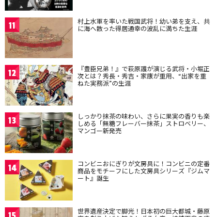
村上水軍を率いた戦国武将！幼い弟を支え、共
11
に海へ散った得居通幸の波乱に満ちた生涯
『豊臣兄弟！』で萩原護が演じる武将・小堀正
12
次とは？秀長・秀吉・家康が重用、“出家を重
ねた実務派”の生涯
しっかり抹茶の味わい、さらに果実の香りも楽
13
しめる「無糖フレーバー抹茶」ストロベリー、
マンゴー新発売
コンビニおにぎりが文房具に！コンビニの定番
14
商品をモチーフにした文房具シリーズ『ジムマ
ート』誕生
世界遺産決定で脚光！日本初の巨大都城・藤原
15