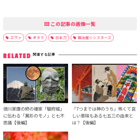
この記事の画像一覧
エヴァ
オタク
日本刀
鍛冶屋☆シスターズ
関連する記事
RELATED
徳川家康の終の棲家「駿府城」
「7つまでは神のうち」怖くて哀
に伝わる「異形のモノ」と七不
しい意味もある七五三の由来と
思議【後編】
は？【後編】