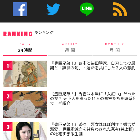
ランキング
RANKING
DAILY
WEEKLY
MONTHLY
24時間
週 間
月 間
『豊臣兄弟！』お市と柴田勝家、自刃しての最
1
期と「辞世の句」…運命を共にした２人の悲劇
【豊臣兄弟！】秀吉は本当に「女狂い」だった
2
のか？ 天下人を彩った11人の側室たちを時系列
で一挙紹介
『豊臣兄弟！』茶々＝悪女はほぼ創作？秀吉が
3
溺愛、豊臣家滅亡を背負わされた茶々(井上和)
の壮絶すぎる生涯