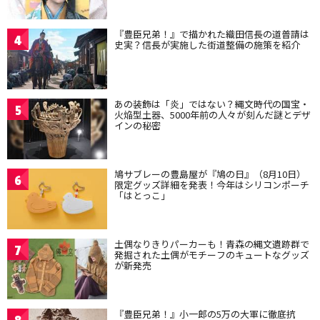
『豊臣兄弟！』で描かれた織田信長の道普請は
4
史実？信長が実施した街道整備の施策を紹介
あの装飾は「炎」ではない？縄文時代の国宝・
5
火焔型土器、5000年前の人々が刻んだ謎とデザ
インの秘密
鳩サブレーの豊島屋が『鳩の日』（8月10日）
6
限定グッズ詳細を発表！今年はシリコンポーチ
「はとっこ」
土偶なりきりパーカーも！青森の縄文遺跡群で
7
発掘された土偶がモチーフのキュートなグッズ
が新発売
『豊臣兄弟！』小一郎の5万の大軍に徹底抗