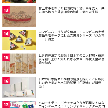
村上水軍を率いた戦国武将！幼い弟を支え、共
13
に海へ散った得居通幸の波乱に満ちた生涯
コンビニおにぎりが文房具に！コンビニの定番
14
商品をモチーフにした文房具シリーズ『ジムマ
ート』誕生
世界遺産決定で脚光！日本初の巨大都城・藤原
15
京を創り上げた知られざる女帝・持統天皇の凄
絶な執念
日本の四季折々の植物や情景を描くことに相応
16
しい色を集めた水彩色鉛筆『色辞典』が新発
売！
ハローキティ、ポチャッコたちが昭和レトロな
17
コインケースに！「サンリオキャラクターズ コ