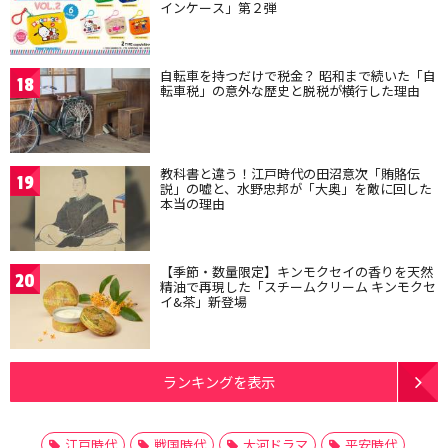
インケース」第２弾
自転車を持つだけで税金？ 昭和まで続いた「自
18
転車税」の意外な歴史と脱税が横行した理由
教科書と違う！江戸時代の田沼意次「賄賂伝
19
説」の嘘と、水野忠邦が「大奥」を敵に回した
本当の理由
【季節・数量限定】キンモクセイの香りを天然
20
精油で再現した「スチームクリーム キンモクセ
イ&茶」新登場
ランキングを表示
江戸時代
戦国時代
大河ドラマ
平安時代