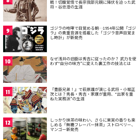
8
戦！切腹覚悟で長宗我部元親に降伏を迫った武
将・谷忠澄の生涯
ゴジラの咆哮で目覚める朝…1954年公開『ゴジ
9
ラ』の貴重音源を搭載した「ゴジラ音声目覚ま
し時計」が新発売
なぜ浅井の旧臣は秀吉に従ったのか？ 武力を使
10
わず“自分の味方”に変えた裏工作の技法とは
『豊臣兄弟！』で萩原護が演じる武将・小堀正
11
次とは？秀長・秀吉・家康が重用、“出家を重
ねた実務派”の生涯
しっかり抹茶の味わい、さらに果実の香りも楽
12
しめる「無糖フレーバー抹茶」ストロベリー、
マンゴー新発売