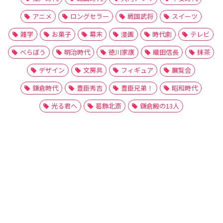
アニメ
ロングセラー
戦国武将
スイーツ
雑学
お菓子
幕末
漫画
時代劇
テレビ
べらぼう
明治時代
徳川家康
織田信長
抹茶
デザイン
文房具
フィギュア
展覧会
鎌倉時代
豊臣秀吉
豊臣兄弟！
昭和時代
光る君へ
葛飾北斎
鎌倉殿の13人