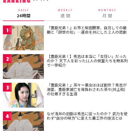
RANKING
DAILY
WEEKLY
MONTHLY
24時間
週 間
月 間
『豊臣兄弟！』お市と柴田勝家、自刃しての最
1
期と「辞世の句」…運命を共にした２人の悲劇
【豊臣兄弟！】秀吉は本当に「女狂い」だった
2
のか？ 天下人を彩った11人の側室たちを時系列
で一挙紹介
『豊臣兄弟！』茶々＝悪女はほぼ創作？秀吉が
3
溺愛、豊臣家滅亡を背負わされた茶々(井上和)
の壮絶すぎる生涯
なぜ浅井の旧臣は秀吉に従ったのか？ 武力を使
4
わず“自分の味方”に変えた裏工作の技法とは