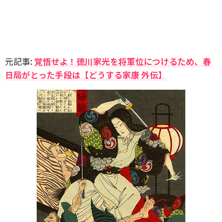
元記事:
覚悟せよ！徳川家光を将軍位につけるため、春
日局がとった手段は【どうする家康 外伝】