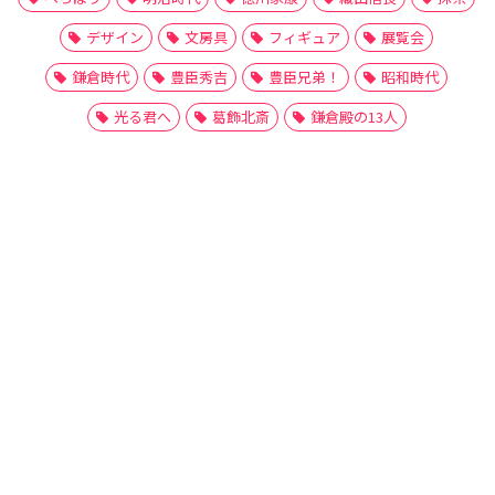
デザイン
文房具
フィギュア
展覧会
鎌倉時代
豊臣秀吉
豊臣兄弟！
昭和時代
光る君へ
葛飾北斎
鎌倉殿の13人