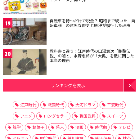
自転車を持つだけで税金？ 昭和まで続いた「自
19
転車税」の意外な歴史と脱税が横行した理由
教科書と違う！江戸時代の田沼意次「賄賂伝
20
説」の嘘と、水野忠邦が「大奥」を敵に回した
本当の理由
ランキングを表示
江戸時代
戦国時代
大河ドラマ
平安時代
アニメ
ロングセラー
戦国武将
スイーツ
雑学
お菓子
幕末
漫画
時代劇
テレビ
べらぼう
明治時代
徳川家康
織田信長
抹茶