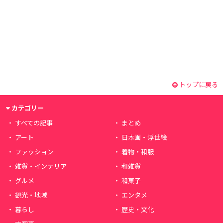
トップに戻る
カテゴリー
すべての記事
まとめ
アート
日本画・浮世絵
ファッション
着物・和服
雑貨・インテリア
和雑貨
グルメ
和菓子
観光・地域
エンタメ
暮らし
歴史・文化