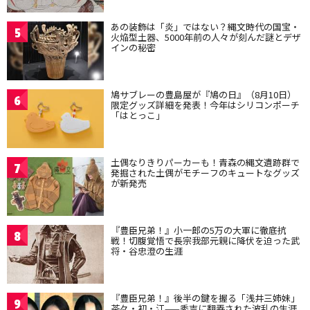
あの装飾は「炎」ではない？縄文時代の国宝・
5
火焔型土器、5000年前の人々が刻んだ謎とデザ
インの秘密
鳩サブレーの豊島屋が『鳩の日』（8月10日）
6
限定グッズ詳細を発表！今年はシリコンポーチ
「はとっこ」
土偶なりきりパーカーも！青森の縄文遺跡群で
7
発掘された土偶がモチーフのキュートなグッズ
が新発売
『豊臣兄弟！』小一郎の5万の大軍に徹底抗
8
戦！切腹覚悟で長宗我部元親に降伏を迫った武
将・谷忠澄の生涯
『豊臣兄弟！』後半の鍵を握る「浅井三姉妹」
9
茶々・初・江——秀吉に翻弄された波乱の生涯