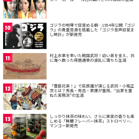
ゴジラの咆哮で目覚める朝…1954年公開『ゴジ
10
ラ』の貴重音源を搭載した「ゴジラ音声目覚ま
し時計」が新発売
村上水軍を率いた戦国武将！幼い弟を支え、共
11
に海へ散った得居通幸の波乱に満ちた生涯
『豊臣兄弟！』で萩原護が演じる武将・小堀正
12
次とは？秀長・秀吉・家康が重用、“出家を重
ねた実務派”の生涯
しっかり抹茶の味わい、さらに果実の香りも楽
13
しめる「無糖フレーバー抹茶」ストロベリー、
マンゴー新発売