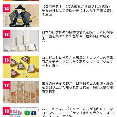
【豊臣兄弟！】2度の改易から復活した武将・
14
多賀秀種とは？豊臣秀長に仕えた半年間と波乱
の生涯
日本の四季折々の植物や情景を描くことに相応
15
しい色を集めた水彩色鉛筆『色辞典』が新発
売！
コンビニおにぎりが文房具に！コンビニの定番
16
商品をモチーフにした文房具シリーズ『ジムマ
ート』誕生
世界遺産決定で脚光！日本初の巨大都城・藤原
17
京を創り上げた知られざる女帝・持統天皇の凄
絶な執念
ハローキティ、ポチャッコたちが昭和レトロな
18
コインケースに！「サンリオキャラクターズ コ
インケース」第２弾