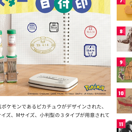
7
8
9
10
気ポケモンであるピカチュウがデザインされた、
サイズ、Mサイズ、小判型の３タイプが用意されて
11