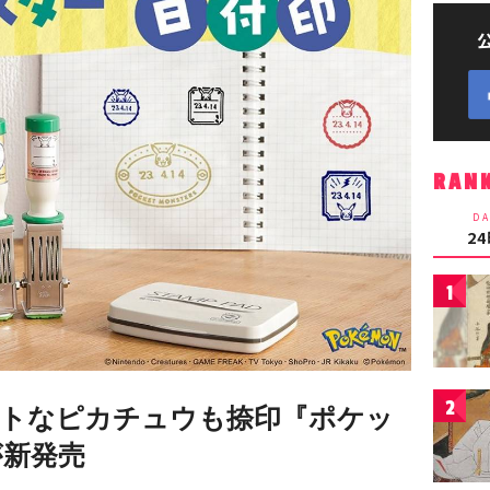
RAN
DA
2
1
2
トなピカチュウも捺印『ポケッ
が新発売