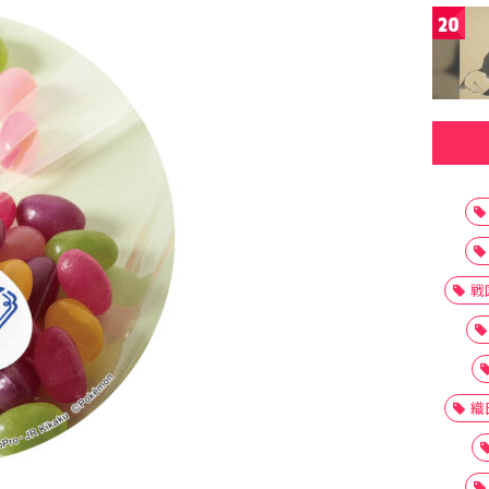
20
戦
織