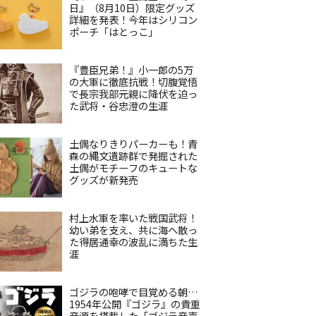
日』（8月10日）限定グッズ
詳細を発表！今年はシリコン
ポーチ「はとっこ」
『豊臣兄弟！』小一郎の5万
の大軍に徹底抗戦！切腹覚悟
で長宗我部元親に降伏を迫っ
た武将・谷忠澄の生涯
土偶なりきりパーカーも！青
森の縄文遺跡群で発掘された
土偶がモチーフのキュートな
グッズが新発売
村上水軍を率いた戦国武将！
幼い弟を支え、共に海へ散っ
た得居通幸の波乱に満ちた生
涯
ゴジラの咆哮で目覚める朝…
1954年公開『ゴジラ』の貴重
音源を搭載した「ゴジラ音声