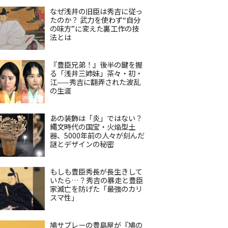
なぜ浅井の旧臣は秀吉に従っ
たのか？ 武力を使わず“自分
の味方”に変えた裏工作の技
法とは
『豊臣兄弟！』後半の鍵を握
る「浅井三姉妹」茶々・初・
江——秀吉に翻弄された波乱
の生涯
あの装飾は「炎」ではない？
縄文時代の国宝・火焔型土
器、5000年前の人々が刻んだ
謎とデザインの秘密
もしも豊臣秀長が長生きして
いたら…？秀吉の暴走と豊臣
家滅亡を防げた「最強のカリ
スマ性」
鳩サブレーの豊島屋が『鳩の