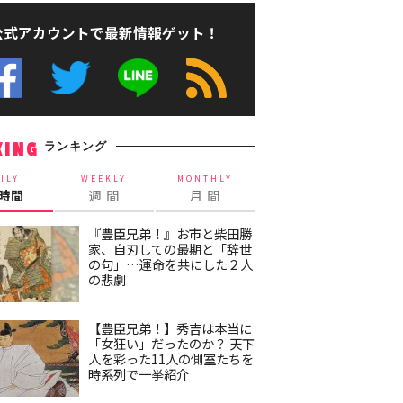
公式アカウントで最新情報ゲット！
ランキング
KING
ILY
WEEKLY
MONTHLY
4時間
週 間
月 間
『豊臣兄弟！』お市と柴田勝
家、自刃しての最期と「辞世
の句」…運命を共にした２人
の悲劇
【豊臣兄弟！】秀吉は本当に
「女狂い」だったのか？ 天下
人を彩った11人の側室たちを
時系列で一挙紹介