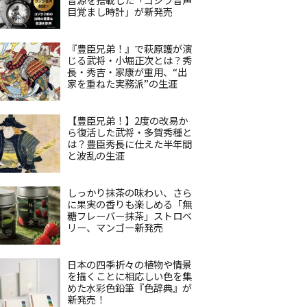
目覚まし時計」が新発売
『豊臣兄弟！』で萩原護が演
じる武将・小堀正次とは？秀
長・秀吉・家康が重用、“出
家を重ねた実務派”の生涯
【豊臣兄弟！】2度の改易か
ら復活した武将・多賀秀種と
は？豊臣秀長に仕えた半年間
と波乱の生涯
しっかり抹茶の味わい、さら
に果実の香りも楽しめる「無
糖フレーバー抹茶」ストロベ
リー、マンゴー新発売
日本の四季折々の植物や情景
を描くことに相応しい色を集
めた水彩色鉛筆『色辞典』が
新発売！