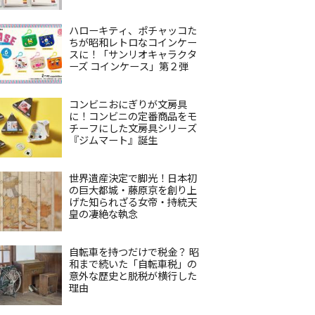
ハローキティ、ポチャッコた
ちが昭和レトロなコインケー
スに！「サンリオキャラクタ
ーズ コインケース」第２弾
コンビニおにぎりが文房具
に！コンビニの定番商品をモ
チーフにした文房具シリーズ
『ジムマート』誕生
世界遺産決定で脚光！日本初
の巨大都城・藤原京を創り上
げた知られざる女帝・持統天
皇の凄絶な執念
自転車を持つだけで税金？ 昭
和まで続いた「自転車税」の
意外な歴史と脱税が横行した
理由