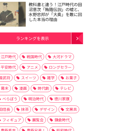
教科書と違う！江戸時代の田
沼意次「賄賂伝説」の嘘と、
水野忠邦が「大奥」を敵に回
した本当の理由
ランキングを表示
江戸時代
戦国時代
大河ドラマ
平安時代
アニメ
ロングセラー
国武将
スイーツ
雑学
お菓子
幕末
漫画
時代劇
テレビ
べらぼう
明治時代
徳川家康
田信長
抹茶
デザイン
文房具
フィギュア
展覧会
鎌倉時代
豊臣秀吉
豊臣兄弟！
昭和時代