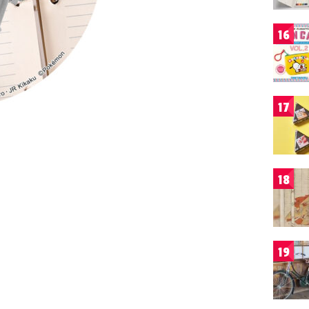
16
17
18
19