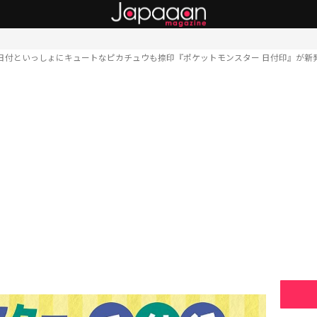
日付といっしょにキュートなピカチュウも捺印『ポケットモンスター 日付印』が新