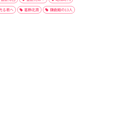
光る君へ
葛飾北斎
鎌倉殿の13人