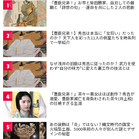
『豊臣兄弟！』お市と柴田勝家、自刃しての最
1
期と「辞世の句」…運命を共にした２人の悲劇
【豊臣兄弟！】秀吉は本当に「女狂い」だった
2
のか？ 天下人を彩った11人の側室たちを時系列
で一挙紹介
なぜ浅井の旧臣は秀吉に従ったのか？ 武力を使
3
わず“自分の味方”に変えた裏工作の技法とは
『豊臣兄弟！』茶々＝悪女はほぼ創作？秀吉が
4
溺愛、豊臣家滅亡を背負わされた茶々(井上和)
の壮絶すぎる生涯
あの装飾は「炎」ではない？縄文時代の国宝・
5
火焔型土器、5000年前の人々が刻んだ謎とデザ
インの秘密