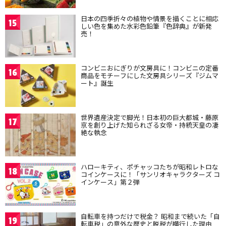
日本の四季折々の植物や情景を描くことに相応
15
しい色を集めた水彩色鉛筆『色辞典』が新発
売！
コンビニおにぎりが文房具に！コンビニの定番
16
商品をモチーフにした文房具シリーズ『ジムマ
ート』誕生
世界遺産決定で脚光！日本初の巨大都城・藤原
17
京を創り上げた知られざる女帝・持統天皇の凄
絶な執念
ハローキティ、ポチャッコたちが昭和レトロな
18
コインケースに！「サンリオキャラクターズ コ
インケース」第２弾
自転車を持つだけで税金？ 昭和まで続いた「自
19
転車税」の意外な歴史と脱税が横行した理由