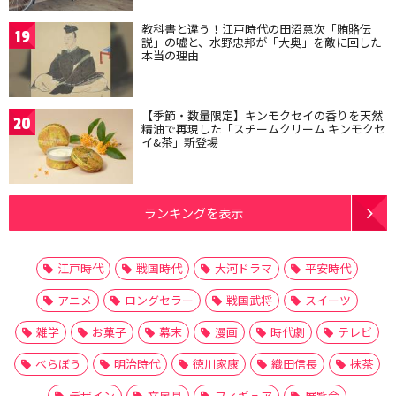
教科書と違う！江戸時代の田沼意次「賄賂伝
19
説」の嘘と、水野忠邦が「大奥」を敵に回した
本当の理由
【季節・数量限定】キンモクセイの香りを天然
20
精油で再現した「スチームクリーム キンモクセ
イ&茶」新登場
ランキングを表示
江戸時代
戦国時代
大河ドラマ
平安時代
アニメ
ロングセラー
戦国武将
スイーツ
雑学
お菓子
幕末
漫画
時代劇
テレビ
べらぼう
明治時代
徳川家康
織田信長
抹茶
デザイン
文房具
フィギュア
展覧会