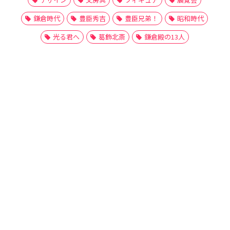
鎌倉時代
豊臣秀吉
豊臣兄弟！
昭和時代
光る君へ
葛飾北斎
鎌倉殿の13人