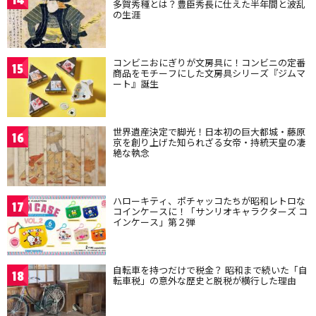
多賀秀種とは？豊臣秀長に仕えた半年間と波乱
の生涯
コンビニおにぎりが文房具に！コンビニの定番
15
商品をモチーフにした文房具シリーズ『ジムマ
ート』誕生
世界遺産決定で脚光！日本初の巨大都城・藤原
16
京を創り上げた知られざる女帝・持統天皇の凄
絶な執念
ハローキティ、ポチャッコたちが昭和レトロな
17
コインケースに！「サンリオキャラクターズ コ
インケース」第２弾
自転車を持つだけで税金？ 昭和まで続いた「自
18
転車税」の意外な歴史と脱税が横行した理由