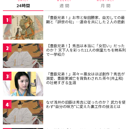
24時間
週 間
月 間
『豊臣兄弟！』お市と柴田勝家、自刃しての最
1
期と「辞世の句」…運命を共にした２人の悲劇
【豊臣兄弟！】秀吉は本当に「女狂い」だった
2
のか？ 天下人を彩った11人の側室たちを時系列
で一挙紹介
『豊臣兄弟！』茶々＝悪女はほぼ創作？秀吉が
3
溺愛、豊臣家滅亡を背負わされた茶々(井上和)
の壮絶すぎる生涯
なぜ浅井の旧臣は秀吉に従ったのか？ 武力を使
4
わず“自分の味方”に変えた裏工作の技法とは