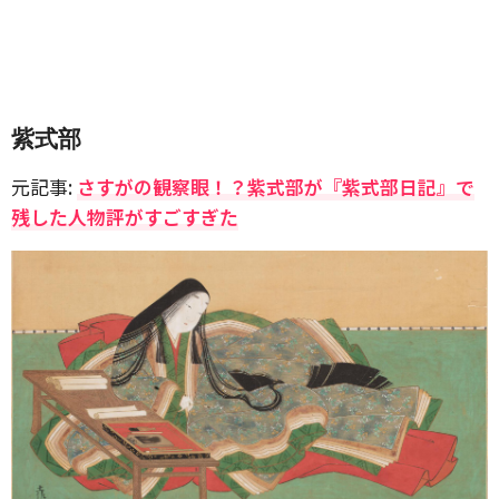
紫式部
元記事:
さすがの観察眼！？紫式部が『紫式部日記』で
残した人物評がすごすぎた