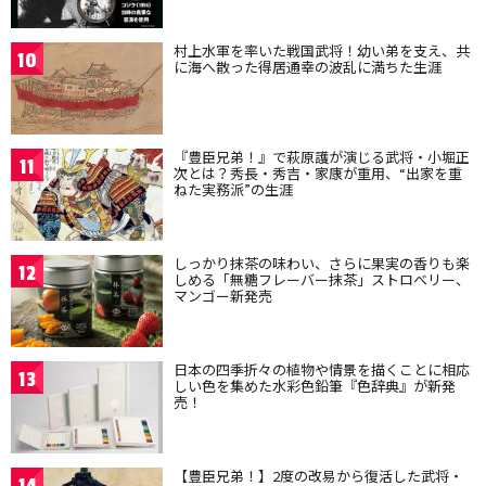
村上水軍を率いた戦国武将！幼い弟を支え、共
10
に海へ散った得居通幸の波乱に満ちた生涯
『豊臣兄弟！』で萩原護が演じる武将・小堀正
11
次とは？秀長・秀吉・家康が重用、“出家を重
ねた実務派”の生涯
しっかり抹茶の味わい、さらに果実の香りも楽
12
しめる「無糖フレーバー抹茶」ストロベリー、
マンゴー新発売
日本の四季折々の植物や情景を描くことに相応
13
しい色を集めた水彩色鉛筆『色辞典』が新発
売！
【豊臣兄弟！】2度の改易から復活した武将・
14