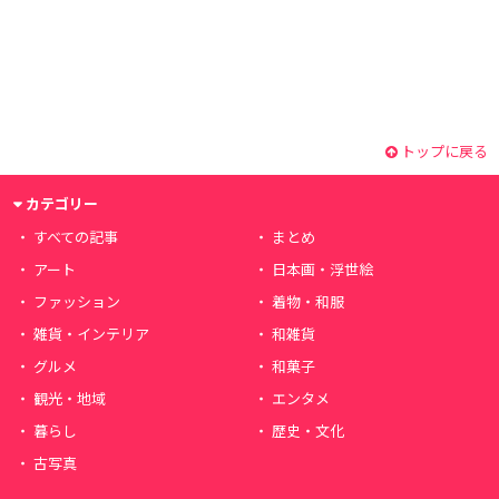
トップに戻る
カテゴリー
すべての記事
まとめ
アート
日本画・浮世絵
ファッション
着物・和服
雑貨・インテリア
和雑貨
グルメ
和菓子
観光・地域
エンタメ
暮らし
歴史・文化
古写真