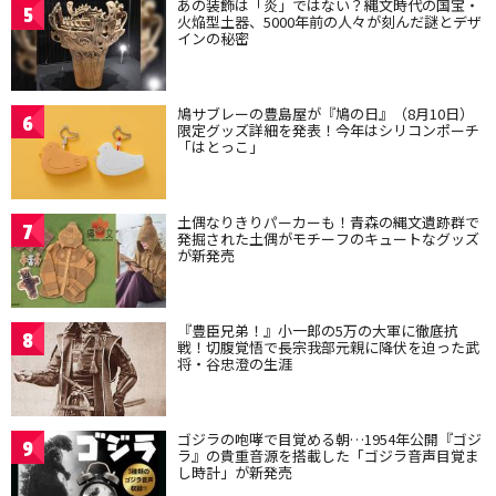
あの装飾は「炎」ではない？縄文時代の国宝・
5
火焔型土器、5000年前の人々が刻んだ謎とデザ
インの秘密
鳩サブレーの豊島屋が『鳩の日』（8月10日）
6
限定グッズ詳細を発表！今年はシリコンポーチ
「はとっこ」
土偶なりきりパーカーも！青森の縄文遺跡群で
7
発掘された土偶がモチーフのキュートなグッズ
が新発売
『豊臣兄弟！』小一郎の5万の大軍に徹底抗
8
戦！切腹覚悟で長宗我部元親に降伏を迫った武
将・谷忠澄の生涯
ゴジラの咆哮で目覚める朝…1954年公開『ゴジ
9
ラ』の貴重音源を搭載した「ゴジラ音声目覚ま
し時計」が新発売