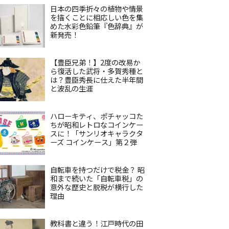
日本の四季折々の植物や情景
を描くことに相応しい色を集
めた水彩色鉛筆『色辞典』が
新発売！
【豊臣兄弟！】2度の改易か
ら復活した武将・多賀秀種と
は？豊臣秀長に仕えた半年間
と波乱の生涯
ハローキティ、ポチャッコた
ちが昭和レトロなコインケー
スに！「サンリオキャラクタ
ーズ コインケース」第２弾
自転車を持つだけで税金？ 昭
和まで続いた「自転車税」の
意外な歴史と脱税が横行した
理由
教科書と違う！江戸時代の田