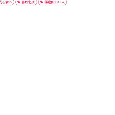
光る君へ
葛飾北斎
鎌倉殿の13人