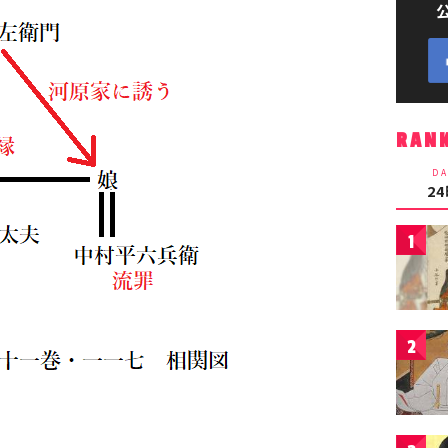
RAN
DA
2
1
2