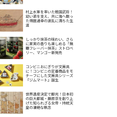
村上水軍を率いた戦国武将！
幼い弟を支え、共に海へ散っ
た得居通幸の波乱に満ちた生
涯
しっかり抹茶の味わい、さら
に果実の香りも楽しめる「無
糖フレーバー抹茶」ストロベ
リー、マンゴー新発売
コンビニおにぎりが文房具
に！コンビニの定番商品をモ
チーフにした文房具シリーズ
『ジムマート』誕生
世界遺産決定で脚光！日本初
の巨大都城・藤原京を創り上
げた知られざる女帝・持統天
皇の凄絶な執念