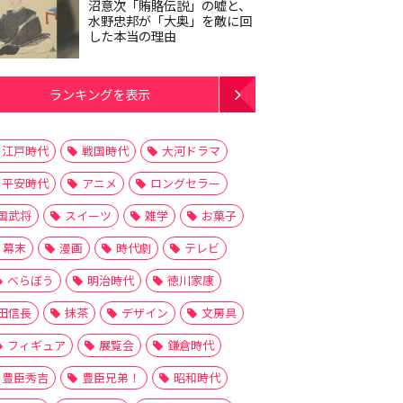
沼意次「賄賂伝説」の嘘と、
水野忠邦が「大奥」を敵に回
した本当の理由
ランキングを表示
江戸時代
戦国時代
大河ドラマ
平安時代
アニメ
ロングセラー
国武将
スイーツ
雑学
お菓子
幕末
漫画
時代劇
テレビ
べらぼう
明治時代
徳川家康
田信長
抹茶
デザイン
文房具
フィギュア
展覧会
鎌倉時代
豊臣秀吉
豊臣兄弟！
昭和時代