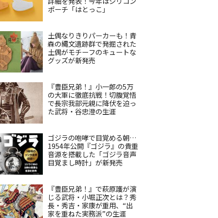
詳細を発表！今年はシリコン
ポーチ「はとっこ」
土偶なりきりパーカーも！青
森の縄文遺跡群で発掘された
土偶がモチーフのキュートな
グッズが新発売
『豊臣兄弟！』小一郎の5万
の大軍に徹底抗戦！切腹覚悟
で長宗我部元親に降伏を迫っ
た武将・谷忠澄の生涯
ゴジラの咆哮で目覚める朝…
1954年公開『ゴジラ』の貴重
音源を搭載した「ゴジラ音声
目覚まし時計」が新発売
『豊臣兄弟！』で萩原護が演
じる武将・小堀正次とは？秀
長・秀吉・家康が重用、“出
家を重ねた実務派”の生涯