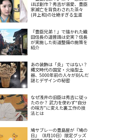
ほぼ創作？秀吉が溺愛、豊臣
家滅亡を背負わされた茶々
(井上和)の壮絶すぎる生涯
『豊臣兄弟！』で描かれた織
田信長の道普請は史実？信長
が実施した街道整備の施策を
紹介
あの装飾は「炎」ではない？
縄文時代の国宝・火焔型土
器、5000年前の人々が刻んだ
謎とデザインの秘密
なぜ浅井の旧臣は秀吉に従っ
たのか？ 武力を使わず“自分
の味方”に変えた裏工作の技
法とは
鳩サブレーの豊島屋が『鳩の
日』（8月10日）限定グッズ