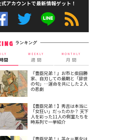
公式アカウントで最新情報ゲット！
ランキング
KING
ILY
WEEKLY
MONTHLY
4時間
週 間
月 間
『豊臣兄弟！』お市と柴田勝
家、自刃しての最期と「辞世
の句」…運命を共にした２人
の悲劇
【豊臣兄弟！】秀吉は本当に
「女狂い」だったのか？ 天下
人を彩った11人の側室たちを
時系列で一挙紹介
『豊臣兄弟！』茶々＝悪女は