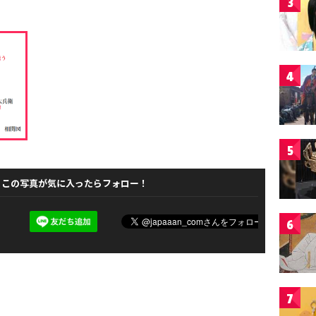
3
4
5
この写真が気に入ったらフォロー！
6
7