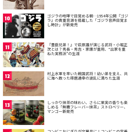
ゴジラの咆哮で目覚める朝…1954年公開『ゴジ
10
ラ』の貴重音源を搭載した「ゴジラ音声目覚ま
し時計」が新発売
『豊臣兄弟！』で萩原護が演じる武将・小堀正
11
次とは？秀長・秀吉・家康が重用、“出家を重
ねた実務派”の生涯
村上水軍を率いた戦国武将！幼い弟を支え、共
12
に海へ散った得居通幸の波乱に満ちた生涯
しっかり抹茶の味わい、さらに果実の香りも楽
13
しめる「無糖フレーバー抹茶」ストロベリー、
マンゴー新発売
コンビニおにぎりが文房具に！コンビニの定番