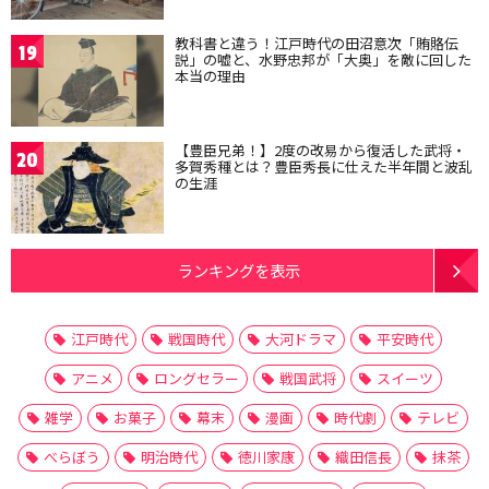
教科書と違う！江戸時代の田沼意次「賄賂伝
19
説」の嘘と、水野忠邦が「大奥」を敵に回した
本当の理由
【豊臣兄弟！】2度の改易から復活した武将・
20
多賀秀種とは？豊臣秀長に仕えた半年間と波乱
の生涯
ランキングを表示
江戸時代
戦国時代
大河ドラマ
平安時代
アニメ
ロングセラー
戦国武将
スイーツ
雑学
お菓子
幕末
漫画
時代劇
テレビ
べらぼう
明治時代
徳川家康
織田信長
抹茶