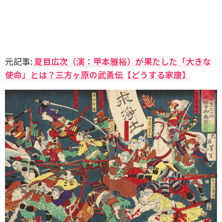
元記事:
夏目広次（演：甲本雅裕）が果たした「大きな
使命」とは？三方ヶ原の武勇伝【どうする家康】