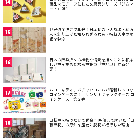
14
商品をモチーフにした文房具シリーズ『ジムマ
ート』誕生
世界遺産決定で脚光！日本初の巨大都城・藤原
15
京を創り上げた知られざる女帝・持統天皇の凄
絶な執念
日本の四季折々の植物や情景を描くことに相応
16
しい色を集めた水彩色鉛筆『色辞典』が新発
売！
ハローキティ、ポチャッコたちが昭和レトロな
17
コインケースに！「サンリオキャラクターズ コ
インケース」第２弾
自転車を持つだけで税金？ 昭和まで続いた「自
18
転車税」の意外な歴史と脱税が横行した理由