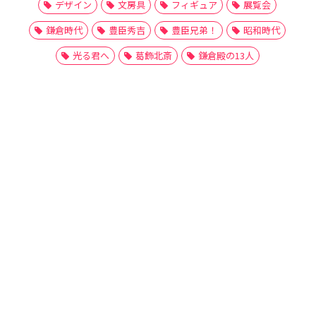
デザイン
文房具
フィギュア
展覧会
鎌倉時代
豊臣秀吉
豊臣兄弟！
昭和時代
光る君へ
葛飾北斎
鎌倉殿の13人