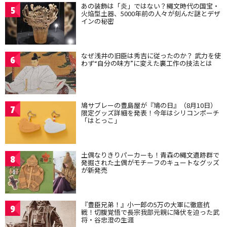
あの装飾は「炎」ではない？縄文時代の国宝・
5
火焔型土器、5000年前の人々が刻んだ謎とデザ
インの秘密
なぜ浅井の旧臣は秀吉に従ったのか？ 武力を使
6
わず“自分の味方”に変えた裏工作の技法とは
鳩サブレーの豊島屋が『鳩の日』（8月10日）
7
限定グッズ詳細を発表！今年はシリコンポーチ
「はとっこ」
土偶なりきりパーカーも！青森の縄文遺跡群で
8
発掘された土偶がモチーフのキュートなグッズ
が新発売
『豊臣兄弟！』小一郎の5万の大軍に徹底抗
9
戦！切腹覚悟で長宗我部元親に降伏を迫った武
将・谷忠澄の生涯