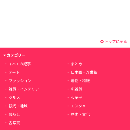
トップに戻る
カテゴリー
すべての記事
まとめ
アート
日本画・浮世絵
ファッション
着物・和服
雑貨・インテリア
和雑貨
グルメ
和菓子
観光・地域
エンタメ
暮らし
歴史・文化
古写真