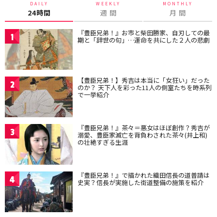
DAILY
WEEKLY
MONTHLY
24時間
週 間
月 間
『豊臣兄弟！』お市と柴田勝家、自刃しての最
1
期と「辞世の句」…運命を共にした２人の悲劇
【豊臣兄弟！】秀吉は本当に「女狂い」だった
2
のか？ 天下人を彩った11人の側室たちを時系列
で一挙紹介
『豊臣兄弟！』茶々＝悪女はほぼ創作？秀吉が
3
溺愛、豊臣家滅亡を背負わされた茶々(井上和)
の壮絶すぎる生涯
『豊臣兄弟！』で描かれた織田信長の道普請は
4
史実？信長が実施した街道整備の施策を紹介