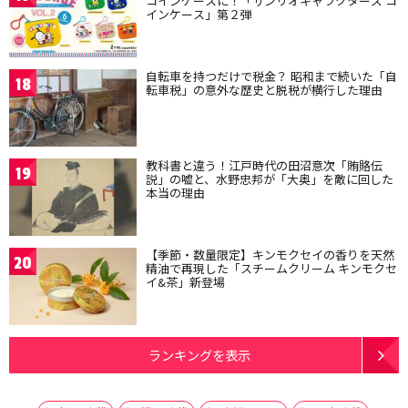
コインケースに！「サンリオキャラクターズ コ
インケース」第２弾
自転車を持つだけで税金？ 昭和まで続いた「自
18
転車税」の意外な歴史と脱税が横行した理由
教科書と違う！江戸時代の田沼意次「賄賂伝
19
説」の嘘と、水野忠邦が「大奥」を敵に回した
本当の理由
【季節・数量限定】キンモクセイの香りを天然
20
精油で再現した「スチームクリーム キンモクセ
イ&茶」新登場
ランキングを表示