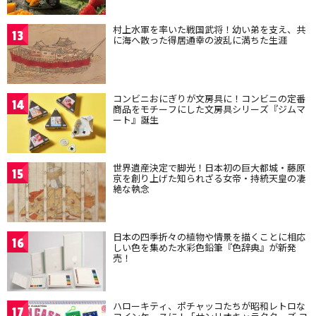
村上水軍を率いた戦国武将！幼い弟を支え、共
13
に海へ散った得居通幸の波乱に満ちた生涯
コンビニおにぎりが文房具に！コンビニの定番
14
商品をモチーフにした文房具シリーズ『ジムマ
ート』誕生
世界遺産決定で脚光！日本初の巨大都城・藤原
15
京を創り上げた知られざる女帝・持統天皇の凄
絶な執念
日本の四季折々の植物や情景を描くことに相応
16
しい色を集めた水彩色鉛筆『色辞典』が新発
売！
ハローキティ、ポチャッコたちが昭和レトロな
17