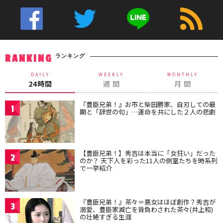
ランキング
RANKING
DAILY
WEEKLY
MONTHLY
24時間
週 間
月 間
『豊臣兄弟！』お市と柴田勝家、自刃しての最
1
期と「辞世の句」…運命を共にした２人の悲劇
【豊臣兄弟！】秀吉は本当に「女狂い」だった
2
のか？ 天下人を彩った11人の側室たちを時系列
で一挙紹介
『豊臣兄弟！』茶々＝悪女はほぼ創作？秀吉が
3
溺愛、豊臣家滅亡を背負わされた茶々(井上和)
の壮絶すぎる生涯