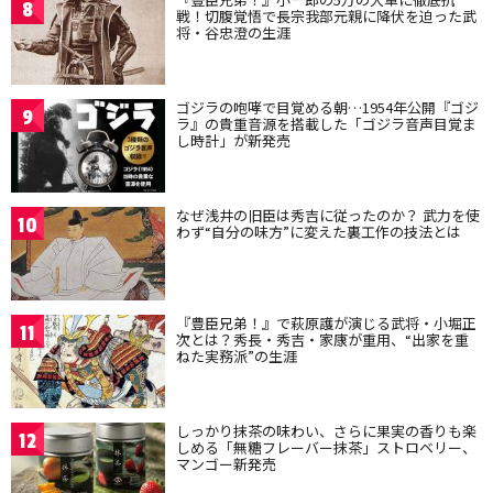
8
戦！切腹覚悟で長宗我部元親に降伏を迫った武
将・谷忠澄の生涯
ゴジラの咆哮で目覚める朝…1954年公開『ゴジ
9
ラ』の貴重音源を搭載した「ゴジラ音声目覚ま
し時計」が新発売
なぜ浅井の旧臣は秀吉に従ったのか？ 武力を使
10
わず“自分の味方”に変えた裏工作の技法とは
『豊臣兄弟！』で萩原護が演じる武将・小堀正
11
次とは？秀長・秀吉・家康が重用、“出家を重
ねた実務派”の生涯
しっかり抹茶の味わい、さらに果実の香りも楽
12
しめる「無糖フレーバー抹茶」ストロベリー、
マンゴー新発売