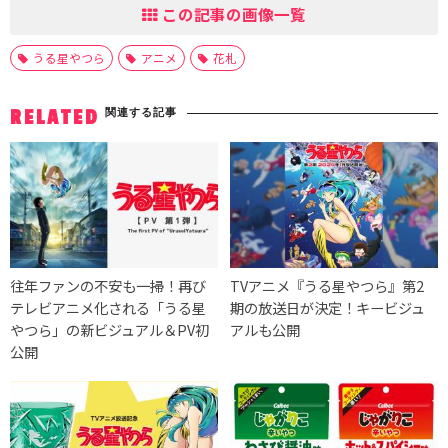
この記事の画像一覧
うる星やつら
アニメ
花札
関連する記事
RELATED
往年ファンの不安も一掃！再び
TVアニメ『うる星やつら』第2
テレビアニメ化される「うる星
期の放送日が決定！キービジュ
やつら」の新ビジュアル＆PV初
アルも公開
公開