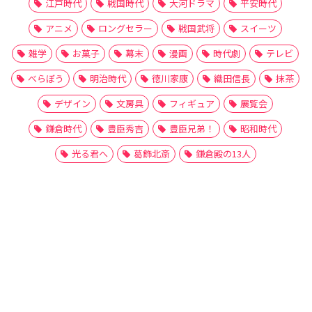
江戸時代
戦国時代
大河ドラマ
平安時代
アニメ
ロングセラー
戦国武将
スイーツ
雑学
お菓子
幕末
漫画
時代劇
テレビ
べらぼう
明治時代
徳川家康
織田信長
抹茶
デザイン
文房具
フィギュア
展覧会
鎌倉時代
豊臣秀吉
豊臣兄弟！
昭和時代
光る君へ
葛飾北斎
鎌倉殿の13人