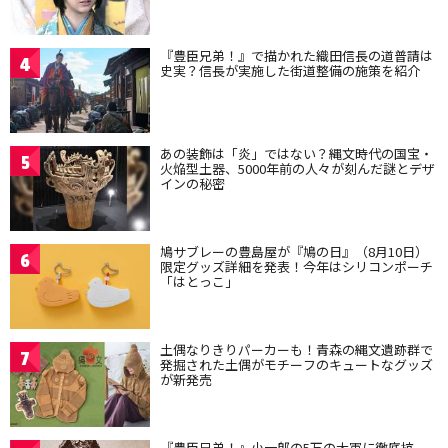
『豊臣兄弟！』で描かれた織田信長の道普請は
4
史実？信長が実施した街道整備の施策を紹介
あの装飾は「炎」ではない？縄文時代の国宝・
5
火焔型土器、5000年前の人々が刻んだ謎とデザ
インの秘密
鳩サブレーの豊島屋が『鳩の日』（8月10日）
6
限定グッズ詳細を発表！今年はシリコンポーチ
「はとっこ」
土偶なりきりパーカーも！青森の縄文遺跡群で
7
発掘された土偶がモチーフのキュートなグッズ
が新発売
『豊臣兄弟！』小一郎の5万の大軍に徹底抗