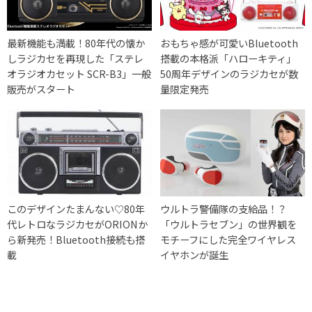
最新機能も満載！80年代の懐か
おもちゃ感が可愛いBluetooth
しラジカセを再現した「ステレ
搭載の本格派「ハローキティ」
オラジオカセット SCR-B3」一般
50周年デザインのラジカセが数
販売がスタート
量限定発売
このデザインたまんない♡80年
ウルトラ警備隊の支給品！？
代レトロなラジカセがORIONか
「ウルトラセブン」の世界観を
ら新発売！Bluetooth接続も搭
モチーフにした完全ワイヤレス
載
イヤホンが誕生