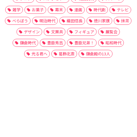
雑学
お菓子
幕末
漫画
時代劇
テレビ
べらぼう
明治時代
織田信長
徳川家康
抹茶
デザイン
文房具
フィギュア
展覧会
鎌倉時代
豊臣秀吉
豊臣兄弟！
昭和時代
光る君へ
葛飾北斎
鎌倉殿の13人