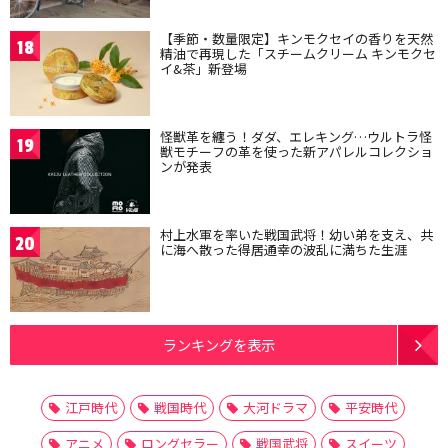
【季節・数量限定】キンモクセイの香りを天然
18
精油で再現した「スチームクリーム キンモクセ
イ&茶」新登場
怪獣革を纏う！ダダ、エレキング…ウルトラ怪
19
獣モチーフの革を使った新アパレルコレクショ
ンが発表
村上水軍を率いた戦国武将！幼い弟を支え、共
20
に海へ散った得居通幸の波乱に満ちた生涯
ランキングを表示
江戸時代
戦国時代
大河ドラマ
平安時代
アニメ
ロングセラー
戦国武将
スイーツ