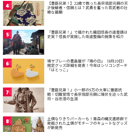
【豊臣兄弟！】22歳で散った長宗我部元親の天
4
才後継者・信親とは？武勇を奮った若武者の壮
絶な最期
『豊臣兄弟！』で描かれた織田信長の道普請は
5
史実？信長が実施した街道整備の施策を紹介
鳩サブレーの豊島屋が『鳩の日』（8月10日）
6
限定グッズ詳細を発表！今年はシリコンポーチ
「はとっこ」
『豊臣兄弟！』小一郎の5万の大軍に徹底抗
7
戦！切腹覚悟で長宗我部元親に降伏を迫った武
将・谷忠澄の生涯
土偶なりきりパーカーも！青森の縄文遺跡群で
8
発掘された土偶がモチーフのキュートなグッズ
が新発売