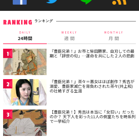
ランキング
RANKING
DAILY
WEEKLY
MONTHLY
24時間
週 間
月 間
『豊臣兄弟！』お市と柴田勝家、自刃しての最
1
期と「辞世の句」…運命を共にした２人の悲劇
『豊臣兄弟！』茶々＝悪女はほぼ創作？秀吉が
2
溺愛、豊臣家滅亡を背負わされた茶々(井上和)
の壮絶すぎる生涯
【豊臣兄弟！】秀吉は本当に「女狂い」だった
3
のか？ 天下人を彩った11人の側室たちを時系列
で一挙紹介