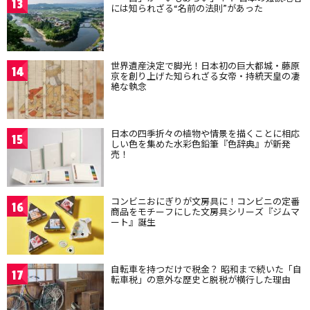
13
には知られざる“名前の法則”があった
世界遺産決定で脚光！日本初の巨大都城・藤原
14
京を創り上げた知られざる女帝・持統天皇の凄
絶な執念
日本の四季折々の植物や情景を描くことに相応
15
しい色を集めた水彩色鉛筆『色辞典』が新発
売！
コンビニおにぎりが文房具に！コンビニの定番
16
商品をモチーフにした文房具シリーズ『ジムマ
ート』誕生
自転車を持つだけで税金？ 昭和まで続いた「自
17
転車税」の意外な歴史と脱税が横行した理由