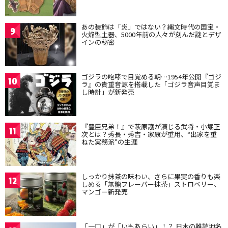
あの装飾は「炎」ではない？縄文時代の国宝・
9
火焔型土器、5000年前の人々が刻んだ謎とデザ
インの秘密
ゴジラの咆哮で目覚める朝…1954年公開『ゴジ
10
ラ』の貴重音源を搭載した「ゴジラ音声目覚ま
し時計」が新発売
『豊臣兄弟！』で萩原護が演じる武将・小堀正
11
次とは？秀長・秀吉・家康が重用、“出家を重
ねた実務派”の生涯
しっかり抹茶の味わい、さらに果実の香りも楽
12
しめる「無糖フレーバー抹茶」ストロベリー、
マンゴー新発売
「一口」が「いもあらい」！？ 日本の難読地名