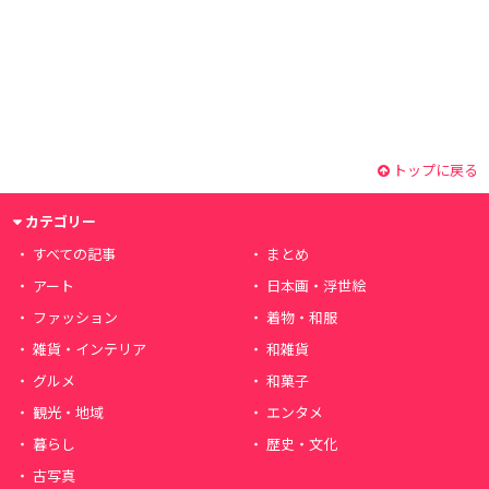
トップに戻る
カテゴリー
すべての記事
まとめ
アート
日本画・浮世絵
ファッション
着物・和服
雑貨・インテリア
和雑貨
グルメ
和菓子
観光・地域
エンタメ
暮らし
歴史・文化
古写真