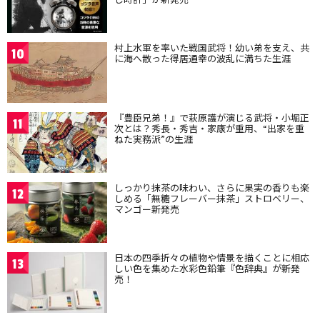
村上水軍を率いた戦国武将！幼い弟を支え、共
10
に海へ散った得居通幸の波乱に満ちた生涯
『豊臣兄弟！』で萩原護が演じる武将・小堀正
11
次とは？秀長・秀吉・家康が重用、“出家を重
ねた実務派”の生涯
しっかり抹茶の味わい、さらに果実の香りも楽
12
しめる「無糖フレーバー抹茶」ストロベリー、
マンゴー新発売
日本の四季折々の植物や情景を描くことに相応
13
しい色を集めた水彩色鉛筆『色辞典』が新発
売！