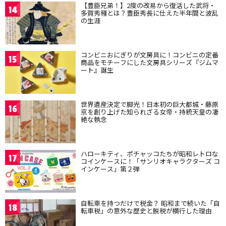
【豊臣兄弟！】2度の改易から復活した武将・
14
多賀秀種とは？豊臣秀長に仕えた半年間と波乱
の生涯
コンビニおにぎりが文房具に！コンビニの定番
15
商品をモチーフにした文房具シリーズ『ジムマ
ート』誕生
世界遺産決定で脚光！日本初の巨大都城・藤原
16
京を創り上げた知られざる女帝・持統天皇の凄
絶な執念
ハローキティ、ポチャッコたちが昭和レトロな
17
コインケースに！「サンリオキャラクターズ コ
インケース」第２弾
自転車を持つだけで税金？ 昭和まで続いた「自
18
転車税」の意外な歴史と脱税が横行した理由