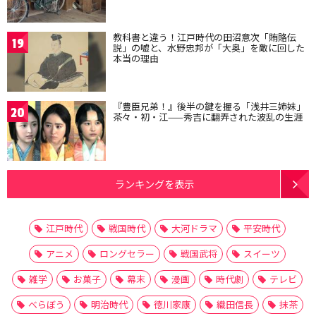
教科書と違う！江戸時代の田沼意次「賄賂伝
19
説」の嘘と、水野忠邦が「大奥」を敵に回した
本当の理由
『豊臣兄弟！』後半の鍵を握る「浅井三姉妹」
20
茶々・初・江——秀吉に翻弄された波乱の生涯
ランキングを表示
江戸時代
戦国時代
大河ドラマ
平安時代
アニメ
ロングセラー
戦国武将
スイーツ
雑学
お菓子
幕末
漫画
時代劇
テレビ
べらぼう
明治時代
徳川家康
織田信長
抹茶