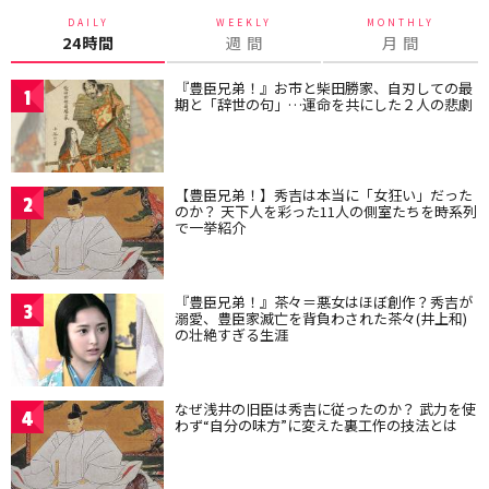
DAILY
WEEKLY
MONTHLY
24時間
週 間
月 間
『豊臣兄弟！』お市と柴田勝家、自刃しての最
1
期と「辞世の句」…運命を共にした２人の悲劇
【豊臣兄弟！】秀吉は本当に「女狂い」だった
2
のか？ 天下人を彩った11人の側室たちを時系列
で一挙紹介
『豊臣兄弟！』茶々＝悪女はほぼ創作？秀吉が
3
溺愛、豊臣家滅亡を背負わされた茶々(井上和)
の壮絶すぎる生涯
なぜ浅井の旧臣は秀吉に従ったのか？ 武力を使
4
わず“自分の味方”に変えた裏工作の技法とは