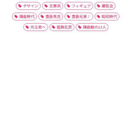
デザイン
文房具
フィギュア
展覧会
鎌倉時代
豊臣秀吉
豊臣兄弟！
昭和時代
光る君へ
葛飾北斎
鎌倉殿の13人