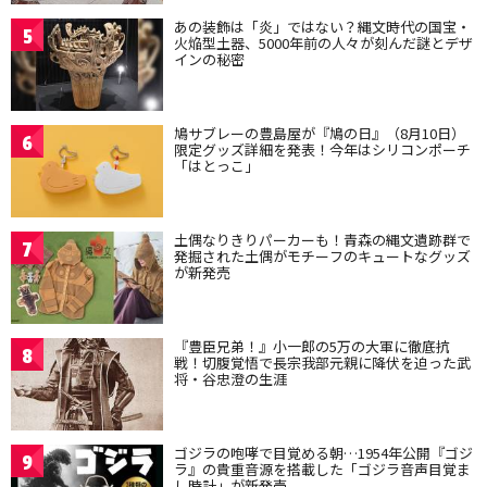
あの装飾は「炎」ではない？縄文時代の国宝・
5
火焔型土器、5000年前の人々が刻んだ謎とデザ
インの秘密
鳩サブレーの豊島屋が『鳩の日』（8月10日）
6
限定グッズ詳細を発表！今年はシリコンポーチ
「はとっこ」
土偶なりきりパーカーも！青森の縄文遺跡群で
7
発掘された土偶がモチーフのキュートなグッズ
が新発売
『豊臣兄弟！』小一郎の5万の大軍に徹底抗
8
戦！切腹覚悟で長宗我部元親に降伏を迫った武
将・谷忠澄の生涯
ゴジラの咆哮で目覚める朝…1954年公開『ゴジ
9
ラ』の貴重音源を搭載した「ゴジラ音声目覚ま
し時計」が新発売