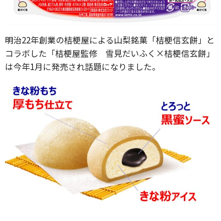
明治22年創業の桔梗屋による山梨銘菓「桔梗信玄餅」と
コラボした「桔梗屋監修 雪見だいふく×桔梗信玄餅」
は今年1月に発売され話題になりました。