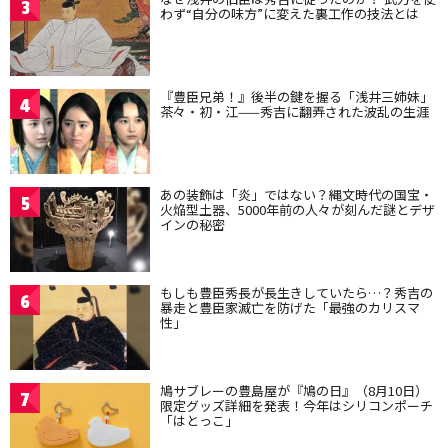
3
わず“自分の味方”に変えた裏工作の技法とは
『豊臣兄弟！』後半の鍵を握る「浅井三姉妹」
4
茶々・初・江——秀吉に翻弄された波乱の生涯
あの装飾は「炎」ではない？縄文時代の国宝・
5
火焔型土器、5000年前の人々が刻んだ謎とデザ
インの秘密
もしも豊臣秀長が長生きしていたら…？秀吉の
6
暴走と豊臣家滅亡を防げた「最強のカリスマ
性」
鳩サブレーの豊島屋が『鳩の日』（8月10日）
7
限定グッズ詳細を発表！今年はシリコンポーチ
「はとっこ」