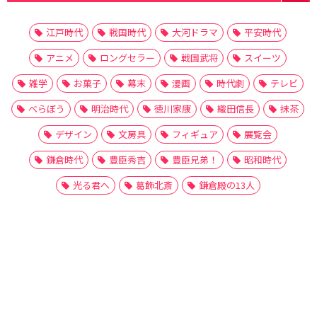
江戸時代
戦国時代
大河ドラマ
平安時代
アニメ
ロングセラー
戦国武将
スイーツ
雑学
お菓子
幕末
漫画
時代劇
テレビ
べらぼう
明治時代
徳川家康
織田信長
抹茶
デザイン
文房具
フィギュア
展覧会
鎌倉時代
豊臣秀吉
豊臣兄弟！
昭和時代
光る君へ
葛飾北斎
鎌倉殿の13人