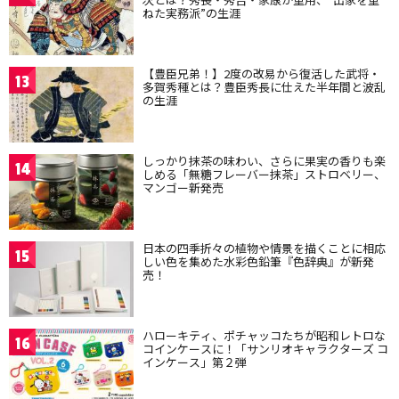
ねた実務派”の生涯
【豊臣兄弟！】2度の改易から復活した武将・
13
多賀秀種とは？豊臣秀長に仕えた半年間と波乱
の生涯
しっかり抹茶の味わい、さらに果実の香りも楽
14
しめる「無糖フレーバー抹茶」ストロベリー、
マンゴー新発売
日本の四季折々の植物や情景を描くことに相応
15
しい色を集めた水彩色鉛筆『色辞典』が新発
売！
ハローキティ、ポチャッコたちが昭和レトロな
16
コインケースに！「サンリオキャラクターズ コ
インケース」第２弾