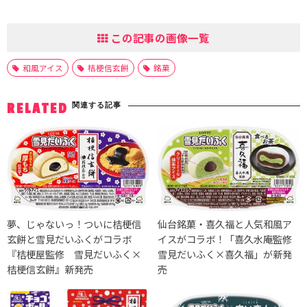
この記事の画像一覧
和風アイス
桔梗信玄餅
銘菓
関連する記事
RELATED
夢、じゃないっ！ついに桔梗信
仙台銘菓・喜久福と人気和風ア
玄餅と雪見だいふくがコラボ
イスがコラボ！「喜久水庵監修
『桔梗屋監修 雪見だいふく×
雪見だいふく×喜久福」が新発
桔梗信玄餅』新発売
売