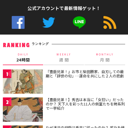
公式アカウントで最新情報ゲット！
ランキング
RANKING
DAILY
WEEKLY
MONTHLY
24時間
週 間
月 間
『豊臣兄弟！』お市と柴田勝家、自刃しての最
1
期と「辞世の句」…運命を共にした２人の悲劇
【豊臣兄弟！】秀吉は本当に「女狂い」だった
2
のか？ 天下人を彩った11人の側室たちを時系列
で一挙紹介
なぜ浅井の旧臣は秀吉に従ったのか？ 武力を使