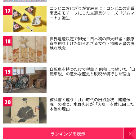
コンビニおにぎりが文房具に！コンビニの定番
17
商品をモチーフにした文房具シリーズ『ジムマ
ート』誕生
世界遺産決定で脚光！日本初の巨大都城・藤原
18
京を創り上げた知られざる女帝・持統天皇の凄
絶な執念
自転車を持つだけで税金？ 昭和まで続いた「自
19
転車税」の意外な歴史と脱税が横行した理由
教科書と違う！江戸時代の田沼意次「賄賂伝
20
説」の嘘と、水野忠邦が「大奥」を敵に回した
本当の理由
ランキングを表示