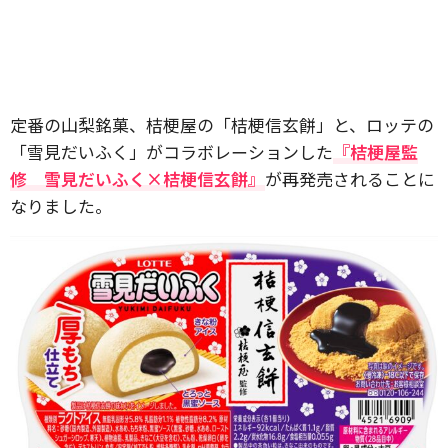
定番の山梨銘菓、桔梗屋の「桔梗信玄餅」と、ロッテの
「雪見だいふく」がコラボレーションした
『桔梗屋監
修 雪見だいふく×桔梗信玄餅』
が再発売されることに
なりました。