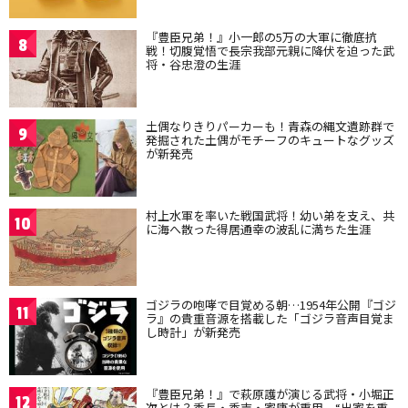
『豊臣兄弟！』小一郎の5万の大軍に徹底抗
8
戦！切腹覚悟で長宗我部元親に降伏を迫った武
将・谷忠澄の生涯
土偶なりきりパーカーも！青森の縄文遺跡群で
9
発掘された土偶がモチーフのキュートなグッズ
が新発売
村上水軍を率いた戦国武将！幼い弟を支え、共
10
に海へ散った得居通幸の波乱に満ちた生涯
ゴジラの咆哮で目覚める朝…1954年公開『ゴジ
11
ラ』の貴重音源を搭載した「ゴジラ音声目覚ま
し時計」が新発売
『豊臣兄弟！』で萩原護が演じる武将・小堀正
12
次とは？秀長・秀吉・家康が重用、“出家を重