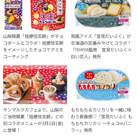
山梨銘菓「桔梗信玄餅」がチョ
和風アイス「雪見だいふく」が
コボールとコラボ！桔梗信玄餅
北海道の定番みやげとコラボ！
をイメージしたチョコでグミを
「ISHIYA監修 雪見だいふく×
コーティング
白い恋人」発売
サンマルクカフェより、山梨の
もちもち＆カリカリを一緒に味
ご当地銘菓「桔梗信玄餅」との
わう新食感♡「雪見だいふく も
初コラボメニューが3月1日(金)
ちもちカリカリ ～チョコinバニ
に登場！
ラ～」発売