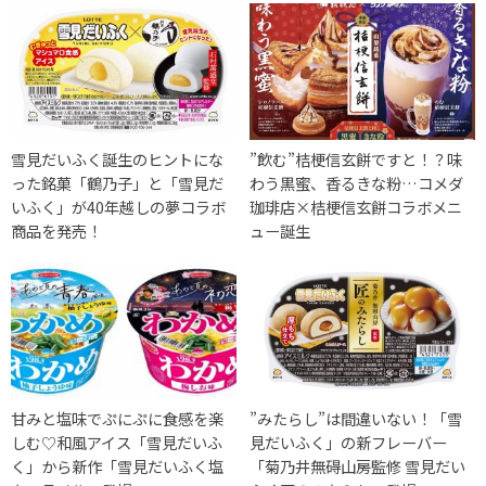
雪見だいふく誕生のヒントにな
”飲む”桔梗信玄餅ですと！？味
った銘菓「鶴乃子」と「雪見だ
わう黒蜜、香るきな粉…コメダ
いふく」が40年越しの夢コラボ
珈琲店×桔梗信玄餅コラボメニ
商品を発売！
ュー誕生
甘みと塩味でぷにぷに食感を楽
”みたらし”は間違いない！「雪
しむ♡和風アイス「雪見だいふ
見だいふく」の新フレーバー
く」から新作「雪見だいふく塩
「菊乃井無碍山房監修 雪見だい