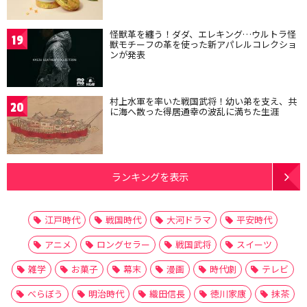
怪獣革を纏う！ダダ、エレキング…ウルトラ怪
19
獣モチーフの革を使った新アパレルコレクショ
ンが発表
村上水軍を率いた戦国武将！幼い弟を支え、共
20
に海へ散った得居通幸の波乱に満ちた生涯
ランキングを表示
江戸時代
戦国時代
大河ドラマ
平安時代
アニメ
ロングセラー
戦国武将
スイーツ
雑学
お菓子
幕末
漫画
時代劇
テレビ
べらぼう
明治時代
織田信長
徳川家康
抹茶