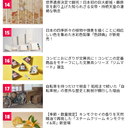
世界遺産決定で脚光！日本初の巨大都城・藤原
14
京を創り上げた知られざる女帝・持統天皇の凄
絶な執念
日本の四季折々の植物や情景を描くことに相応
15
しい色を集めた水彩色鉛筆『色辞典』が新発
売！
コンビニおにぎりが文房具に！コンビニの定番
16
商品をモチーフにした文房具シリーズ『ジムマ
ート』誕生
自転車を持つだけで税金？ 昭和まで続いた「自
17
転車税」の意外な歴史と脱税が横行した理由
【季節・数量限定】キンモクセイの香りを天然
18
精油で再現した「スチームクリーム キンモクセ
イ&茶」新登場