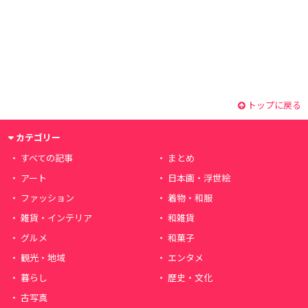
トップに戻る
カテゴリー
すべての記事
まとめ
アート
日本画・浮世絵
ファッション
着物・和服
雑貨・インテリア
和雑貨
グルメ
和菓子
観光・地域
エンタメ
暮らし
歴史・文化
古写真