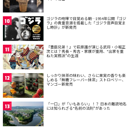
ゴジラの咆哮で目覚める朝…1954年公開『ゴジ
10
ラ』の貴重音源を搭載した「ゴジラ音声目覚ま
し時計」が新発売
『豊臣兄弟！』で萩原護が演じる武将・小堀正
11
次とは？秀長・秀吉・家康が重用、“出家を重
ねた実務派”の生涯
しっかり抹茶の味わい、さらに果実の香りも楽
12
しめる「無糖フレーバー抹茶」ストロベリー、
マンゴー新発売
「一口」が「いもあらい」！？ 日本の難読地名
13
には知られざる“名前の法則”があった