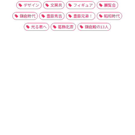
デザイン
文房具
フィギュア
展覧会
鎌倉時代
豊臣秀吉
豊臣兄弟！
昭和時代
光る君へ
葛飾北斎
鎌倉殿の13人