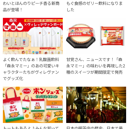
わいとほんのりピーチ香る新商
もぐ食感のゼリー飲料になりま
品が登場！
した
よく飲んでたなぁ！乳酸菌飲料
甘党さん、ニュースです！「森
「森永マミー」のあの可愛いキ
永マミー」の味わいを再現した2
ャラクターたちがヴィレヴァン
種のスイーツが期間限定で発売
でグッズ化
トートもあるよ♪みんな知って
日本の喫茶店の歴史。日本で最