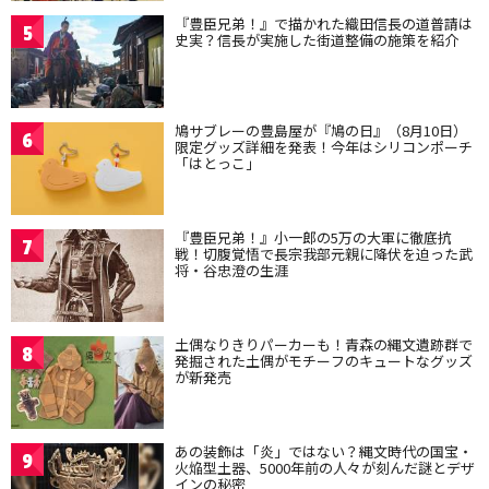
『豊臣兄弟！』で描かれた織田信長の道普請は
5
史実？信長が実施した街道整備の施策を紹介
鳩サブレーの豊島屋が『鳩の日』（8月10日）
6
限定グッズ詳細を発表！今年はシリコンポーチ
「はとっこ」
『豊臣兄弟！』小一郎の5万の大軍に徹底抗
7
戦！切腹覚悟で長宗我部元親に降伏を迫った武
将・谷忠澄の生涯
土偶なりきりパーカーも！青森の縄文遺跡群で
8
発掘された土偶がモチーフのキュートなグッズ
が新発売
あの装飾は「炎」ではない？縄文時代の国宝・
9
火焔型土器、5000年前の人々が刻んだ謎とデザ
インの秘密