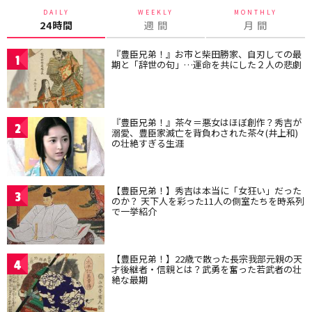
DAILY
WEEKLY
MONTHLY
24時間
週 間
月 間
『豊臣兄弟！』お市と柴田勝家、自刃しての最
1
期と「辞世の句」…運命を共にした２人の悲劇
『豊臣兄弟！』茶々＝悪女はほぼ創作？秀吉が
2
溺愛、豊臣家滅亡を背負わされた茶々(井上和)
の壮絶すぎる生涯
【豊臣兄弟！】秀吉は本当に「女狂い」だった
3
のか？ 天下人を彩った11人の側室たちを時系列
で一挙紹介
【豊臣兄弟！】22歳で散った長宗我部元親の天
4
才後継者・信親とは？武勇を奮った若武者の壮
絶な最期