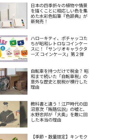
日本の四季折々の植物や情景
を描くことに相応しい色を集
めた水彩色鉛筆『色辞典』が
新発売！
ハローキティ、ポチャッコた
ちが昭和レトロなコインケー
スに！「サンリオキャラクタ
ーズ コインケース」第２弾
自転車を持つだけで税金？ 昭
和まで続いた「自転車税」の
意外な歴史と脱税が横行した
理由
教科書と違う！江戸時代の田
沼意次「賄賂伝説」の嘘と、
水野忠邦が「大奥」を敵に回
した本当の理由
【季節・数量限定】キンモク