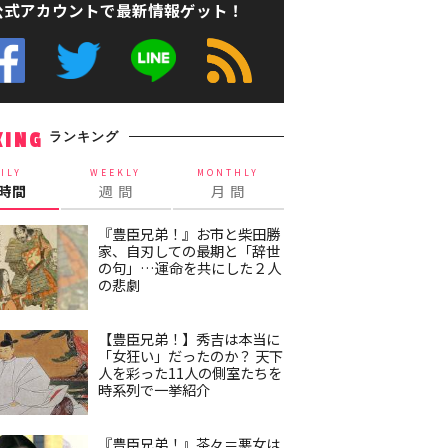
公式アカウントで最新情報ゲット！
ランキング
KING
ILY
WEEKLY
MONTHLY
4時間
週 間
月 間
『豊臣兄弟！』お市と柴田勝
家、自刃しての最期と「辞世
の句」…運命を共にした２人
の悲劇
【豊臣兄弟！】秀吉は本当に
「女狂い」だったのか？ 天下
人を彩った11人の側室たちを
時系列で一挙紹介
『豊臣兄弟！』茶々＝悪女は