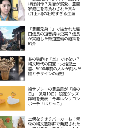
ほぼ創作？秀吉が溺愛、豊臣
家滅亡を背負わされた茶々
(井上和)の壮絶すぎる生涯
『豊臣兄弟！』で描かれた織
田信長の道普請は史実？信長
が実施した街道整備の施策を
紹介
あの装飾は「炎」ではない？
縄文時代の国宝・火焔型土
器、5000年前の人々が刻んだ
謎とデザインの秘密
鳩サブレーの豊島屋が『鳩の
日』（8月10日）限定グッズ
詳細を発表！今年はシリコン
ポーチ「はとっこ」
土偶なりきりパーカーも！青
森の縄文遺跡群で発掘された