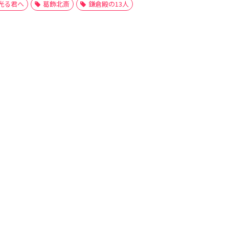
光る君へ
葛飾北斎
鎌倉殿の13人