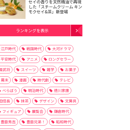
セイの香りを天然精油で再現
した「スチームクリーム キン
モクセイ&茶」新登場
ランキングを表示
江戸時代
戦国時代
大河ドラマ
平安時代
アニメ
ロングセラー
国武将
スイーツ
雑学
お菓子
幕末
漫画
時代劇
テレビ
べらぼう
明治時代
徳川家康
田信長
抹茶
デザイン
文房具
フィギュア
展覧会
鎌倉時代
豊臣秀吉
豊臣兄弟！
昭和時代