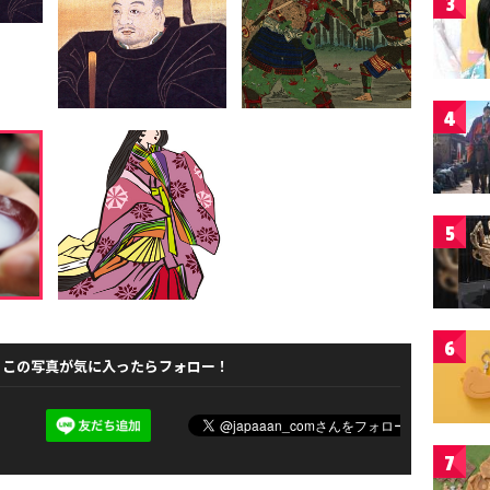
3
4
5
6
この写真が気に入ったらフォロー！
7