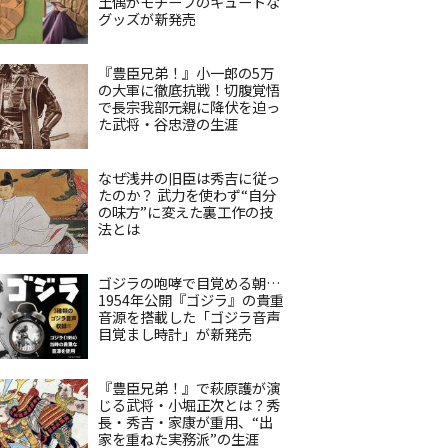
土偶がモチーフのキュートな
グッズが新発売
『豊臣兄弟！』小一郎の5万
の大軍に徹底抗戦！切腹覚悟
で長宗我部元親に降伏を迫っ
た武将・谷忠澄の生涯
なぜ浅井の旧臣は秀吉に従っ
たのか？ 武力を使わず“自分
の味方”に変えた裏工作の技
法とは
ゴジラの咆哮で目覚める朝…
1954年公開『ゴジラ』の貴重
音源を搭載した「ゴジラ音声
目覚まし時計」が新発売
『豊臣兄弟！』で萩原護が演
じる武将・小堀正次とは？秀
長・秀吉・家康が重用、“出
家を重ねた実務派”の生涯