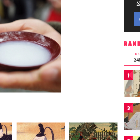
RAN
DA
2
1
2