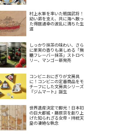
村上水軍を率いた戦国武将！
幼い弟を支え、共に海へ散っ
た得居通幸の波乱に満ちた生
涯
しっかり抹茶の味わい、さら
に果実の香りも楽しめる「無
糖フレーバー抹茶」ストロベ
リー、マンゴー新発売
コンビニおにぎりが文房具
に！コンビニの定番商品をモ
チーフにした文房具シリーズ
『ジムマート』誕生
世界遺産決定で脚光！日本初
の巨大都城・藤原京を創り上
げた知られざる女帝・持統天
皇の凄絶な執念