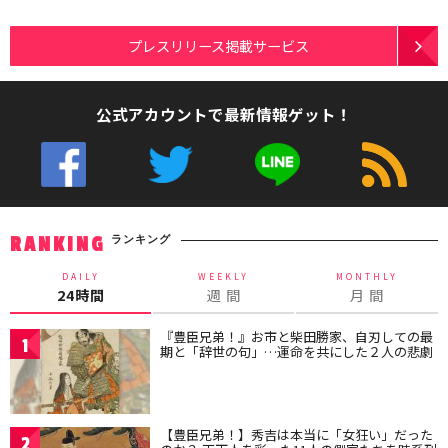
プレスリリース掲載サービス
公式アカウントで最新情報ゲット！
ランキング
RANKING
DAILY
WEEKLY
MONTHLY
24時間
週 間
月 間
『豊臣兄弟！』お市と柴田勝家、自刃しての最
1
期と「辞世の句」…運命を共にした２人の悲劇
【豊臣兄弟！】秀吉は本当に「女狂い」だった
2