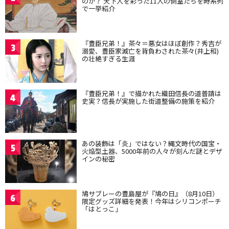
のか？ 天下人を彩った11人の側室たちを時系列
で一挙紹介
『豊臣兄弟！』茶々＝悪女はほぼ創作？秀吉が
3
溺愛、豊臣家滅亡を背負わされた茶々(井上和)
の壮絶すぎる生涯
『豊臣兄弟！』で描かれた織田信長の道普請は
4
史実？信長が実施した街道整備の施策を紹介
あの装飾は「炎」ではない？縄文時代の国宝・
5
火焔型土器、5000年前の人々が刻んだ謎とデザ
インの秘密
鳩サブレーの豊島屋が『鳩の日』（8月10日）
6
限定グッズ詳細を発表！今年はシリコンポーチ
「はとっこ」