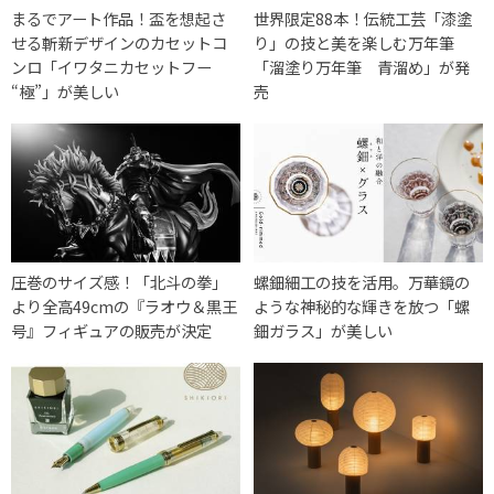
まるでアート作品！盃を想起さ
世界限定88本！伝統工芸「漆塗
せる斬新デザインのカセットコ
り」の技と美を楽しむ万年筆
ンロ「イワタニカセットフー
「溜塗り万年筆 青溜め」が発
“極”」が美しい
売
圧巻のサイズ感！「北斗の拳」
螺鈿細工の技を活用。万華鏡の
より全高49cmの『ラオウ＆黒王
ような神秘的な輝きを放つ「螺
号』フィギュアの販売が決定
鈿ガラス」が美しい