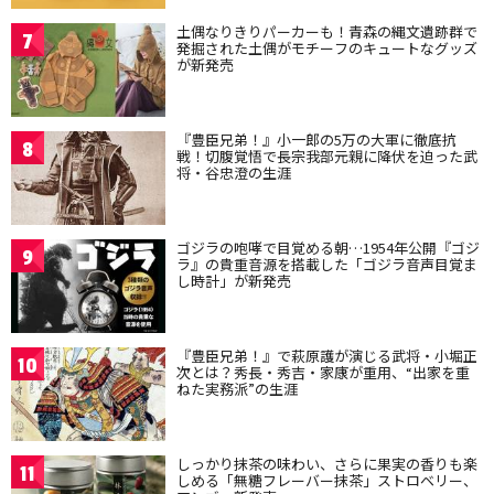
土偶なりきりパーカーも！青森の縄文遺跡群で
7
発掘された土偶がモチーフのキュートなグッズ
が新発売
『豊臣兄弟！』小一郎の5万の大軍に徹底抗
8
戦！切腹覚悟で長宗我部元親に降伏を迫った武
将・谷忠澄の生涯
ゴジラの咆哮で目覚める朝…1954年公開『ゴジ
9
ラ』の貴重音源を搭載した「ゴジラ音声目覚ま
し時計」が新発売
『豊臣兄弟！』で萩原護が演じる武将・小堀正
10
次とは？秀長・秀吉・家康が重用、“出家を重
ねた実務派”の生涯
しっかり抹茶の味わい、さらに果実の香りも楽
11
しめる「無糖フレーバー抹茶」ストロベリー、