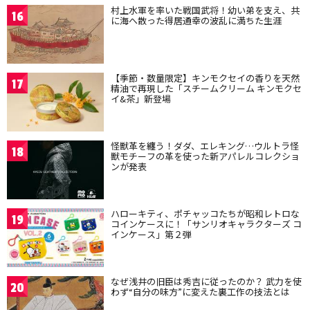
村上水軍を率いた戦国武将！幼い弟を支え、共
16
に海へ散った得居通幸の波乱に満ちた生涯
【季節・数量限定】キンモクセイの香りを天然
17
精油で再現した「スチームクリーム キンモクセ
イ&茶」新登場
怪獣革を纏う！ダダ、エレキング…ウルトラ怪
18
獣モチーフの革を使った新アパレルコレクショ
ンが発表
ハローキティ、ポチャッコたちが昭和レトロな
19
コインケースに！「サンリオキャラクターズ コ
インケース」第２弾
なぜ浅井の旧臣は秀吉に従ったのか？ 武力を使
20
わず“自分の味方”に変えた裏工作の技法とは