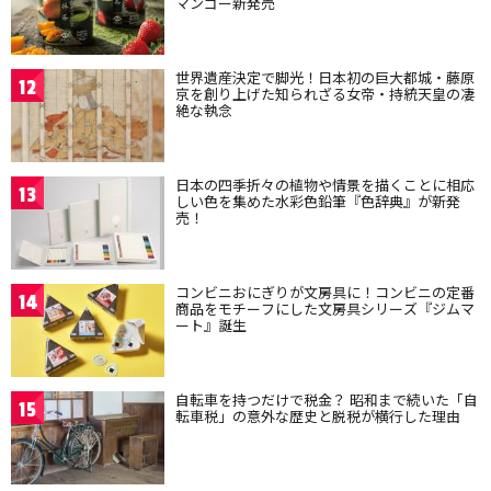
マンゴー新発売
世界遺産決定で脚光！日本初の巨大都城・藤原
12
京を創り上げた知られざる女帝・持統天皇の凄
絶な執念
日本の四季折々の植物や情景を描くことに相応
13
しい色を集めた水彩色鉛筆『色辞典』が新発
売！
コンビニおにぎりが文房具に！コンビニの定番
14
商品をモチーフにした文房具シリーズ『ジムマ
ート』誕生
自転車を持つだけで税金？ 昭和まで続いた「自
15
転車税」の意外な歴史と脱税が横行した理由