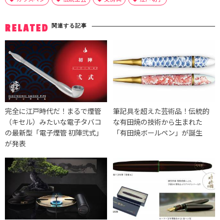
関連する記事
RELATED
完全に江戸時代だ！まるで煙管
筆記具を超えた芸術品！伝統的
（キセル）みたいな電子タバコ
な有田焼の技術から生まれた
の最新型「電子煙管 初陣弐式」
「有田焼ボールペン」が誕生
が発表