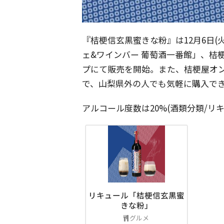
『桔梗信玄黒蜜きな粉』は12月6日(
ェ&ワインバー 葡萄酒一番館」、桔
プにて販売を開始。また、桔梗屋オ
で、山梨県外の人でも気軽に購入で
アルコール度数は20%(酒類分類/リキュー
リキュール「桔梗信玄黒蜜
きな粉」
グルメ