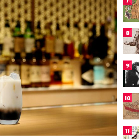
7
8
9
10
11