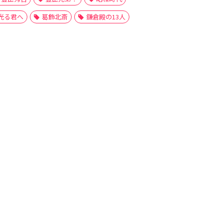
光る君へ
葛飾北斎
鎌倉殿の13人