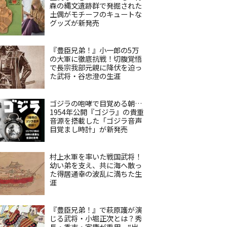
森の縄文遺跡群で発掘された
土偶がモチーフのキュートな
グッズが新発売
『豊臣兄弟！』小一郎の5万
の大軍に徹底抗戦！切腹覚悟
で長宗我部元親に降伏を迫っ
た武将・谷忠澄の生涯
ゴジラの咆哮で目覚める朝…
1954年公開『ゴジラ』の貴重
音源を搭載した「ゴジラ音声
目覚まし時計」が新発売
村上水軍を率いた戦国武将！
幼い弟を支え、共に海へ散っ
た得居通幸の波乱に満ちた生
涯
『豊臣兄弟！』で萩原護が演
じる武将・小堀正次とは？秀
長・秀吉・家康が重用、“出