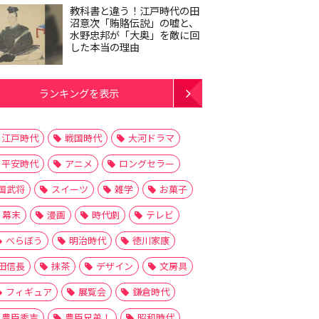
教科書と違う！江戸時代の田
沼意次「賄賂伝説」の嘘と、
水野忠邦が「大奥」を敵に回
した本当の理由
ランキングを表示
江戸時代
戦国時代
大河ドラマ
平安時代
アニメ
ロングセラー
国武将
スイーツ
雑学
お菓子
幕末
漫画
時代劇
テレビ
べらぼう
明治時代
徳川家康
田信長
抹茶
デザイン
文房具
フィギュア
展覧会
鎌倉時代
豊臣秀吉
豊臣兄弟！
昭和時代