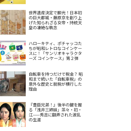
世界遺産決定で脚光！日本初
の巨大都城・藤原京を創り上
げた知られざる女帝・持統天
皇の凄絶な執念
ハローキティ、ポチャッコた
ちが昭和レトロなコインケー
スに！「サンリオキャラクタ
ーズ コインケース」第２弾
自転車を持つだけで税金？ 昭
和まで続いた「自転車税」の
意外な歴史と脱税が横行した
理由
『豊臣兄弟！』後半の鍵を握
る「浅井三姉妹」茶々・初・
江——秀吉に翻弄された波乱
の生涯