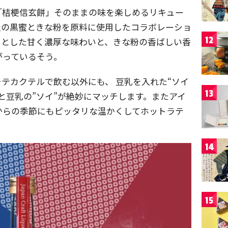
「桔梗信玄餅」そのままの味を楽しめるリキュー
屋の黒蜜ときな粉を原料に使用したコラボレーショ
12
っとした甘く濃厚な味わいと、きな粉の香ばしい香
がっているそう。
テカクテルで飲む以外にも、 豆乳を入れた“ソイ
13
”と豆乳の”ソイ”が絶妙にマッチします。またアイ
からの季節にもピッタリな温かくしてホットラテ
♪
14
15