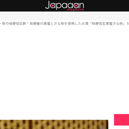
・夜の桔梗信玄餅！桔梗屋の黒蜜ときな粉を使用したお酒「桔梗信玄黒蜜きな粉」