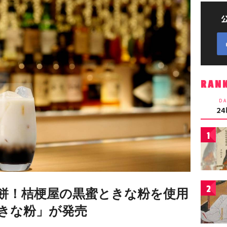
RAN
DA
2
1
2
餅！桔梗屋の黒蜜ときな粉を使用
きな粉」が発売