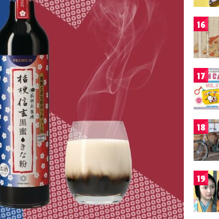
16
17
18
19