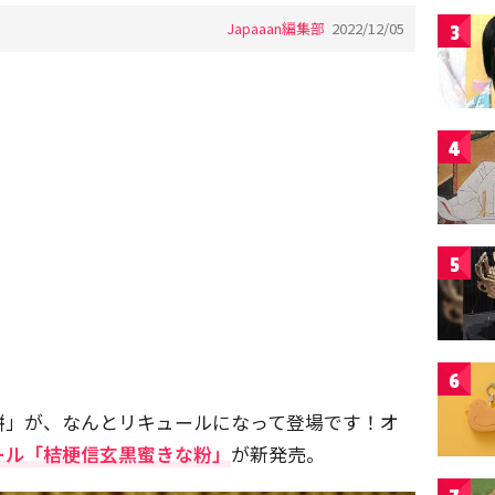
Japaaan編集部
2022/12/05
3
4
5
6
餅」が、なんとリキュールになって登場です！オ
ール「桔梗信玄黒蜜きな粉」
が新発売。