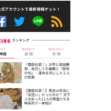
公式アカウントで最新情報ゲット！
ランキング
KING
ILY
WEEKLY
MONTHLY
4時間
週 間
月 間
『豊臣兄弟！』お市と柴田勝
家、自刃しての最期と「辞世
の句」…運命を共にした２人
の悲劇
【豊臣兄弟！】秀吉は本当に
「女狂い」だったのか？ 天下
人を彩った11人の側室たちを
時系列で一挙紹介