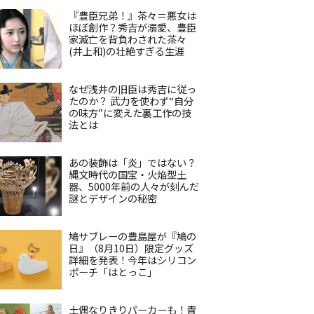
『豊臣兄弟！』茶々＝悪女は
ほぼ創作？秀吉が溺愛、豊臣
家滅亡を背負わされた茶々
(井上和)の壮絶すぎる生涯
なぜ浅井の旧臣は秀吉に従っ
たのか？ 武力を使わず“自分
の味方”に変えた裏工作の技
法とは
あの装飾は「炎」ではない？
縄文時代の国宝・火焔型土
器、5000年前の人々が刻んだ
謎とデザインの秘密
鳩サブレーの豊島屋が『鳩の
日』（8月10日）限定グッズ
詳細を発表！今年はシリコン
ポーチ「はとっこ」
土偶なりきりパーカーも！青