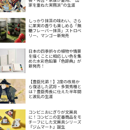
家を重ねた実務派”の生涯
しっかり抹茶の味わい、さら
に果実の香りも楽しめる「無
糖フレーバー抹茶」ストロベ
リー、マンゴー新発売
日本の四季折々の植物や情景
を描くことに相応しい色を集
めた水彩色鉛筆『色辞典』が
新発売！
【豊臣兄弟！】2度の改易か
ら復活した武将・多賀秀種と
は？豊臣秀長に仕えた半年間
と波乱の生涯
コンビニおにぎりが文房具
に！コンビニの定番商品をモ
チーフにした文房具シリーズ
『ジムマート』誕生