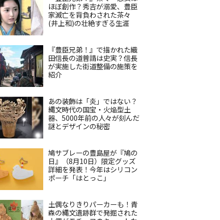
ほぼ創作？秀吉が溺愛、豊臣
家滅亡を背負わされた茶々
(井上和)の壮絶すぎる生涯
『豊臣兄弟！』で描かれた織
田信長の道普請は史実？信長
が実施した街道整備の施策を
紹介
あの装飾は「炎」ではない？
縄文時代の国宝・火焔型土
器、5000年前の人々が刻んだ
謎とデザインの秘密
鳩サブレーの豊島屋が『鳩の
日』（8月10日）限定グッズ
詳細を発表！今年はシリコン
ポーチ「はとっこ」
土偶なりきりパーカーも！青
森の縄文遺跡群で発掘された