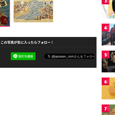
3
4
この写真が気に入ったらフォロー！
5
6
7