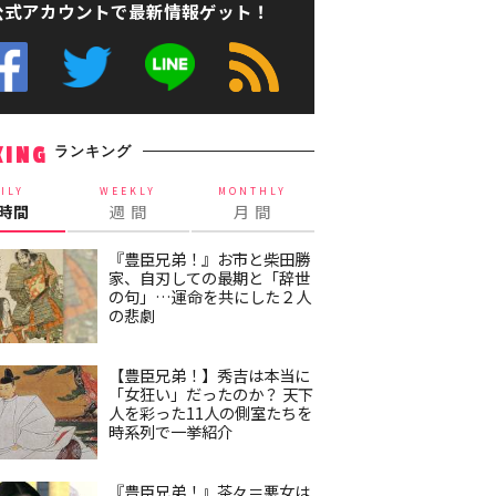
公式アカウントで最新情報ゲット！
ランキング
KING
ILY
WEEKLY
MONTHLY
4時間
週 間
月 間
『豊臣兄弟！』お市と柴田勝
家、自刃しての最期と「辞世
の句」…運命を共にした２人
の悲劇
【豊臣兄弟！】秀吉は本当に
「女狂い」だったのか？ 天下
人を彩った11人の側室たちを
時系列で一挙紹介
『豊臣兄弟！』茶々＝悪女は