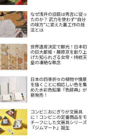
なぜ浅井の旧臣は秀吉に従っ
たのか？ 武力を使わず“自分
の味方”に変えた裏工作の技
法とは
世界遺産決定で脚光！日本初
の巨大都城・藤原京を創り上
げた知られざる女帝・持統天
皇の凄絶な執念
日本の四季折々の植物や情景
を描くことに相応しい色を集
めた水彩色鉛筆『色辞典』が
新発売！
コンビニおにぎりが文房具
に！コンビニの定番商品をモ
チーフにした文房具シリーズ
『ジムマート』誕生