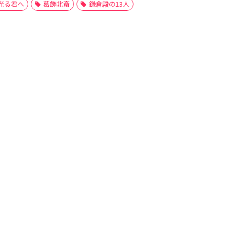
光る君へ
葛飾北斎
鎌倉殿の13人