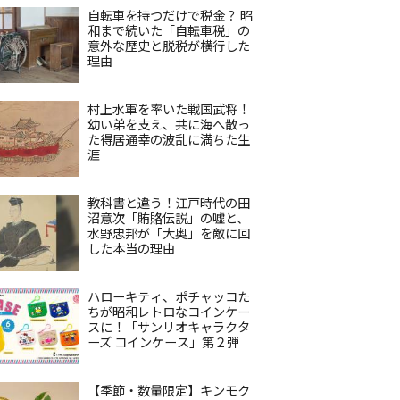
自転車を持つだけで税金？ 昭
和まで続いた「自転車税」の
意外な歴史と脱税が横行した
理由
村上水軍を率いた戦国武将！
幼い弟を支え、共に海へ散っ
た得居通幸の波乱に満ちた生
涯
教科書と違う！江戸時代の田
沼意次「賄賂伝説」の嘘と、
水野忠邦が「大奥」を敵に回
した本当の理由
ハローキティ、ポチャッコた
ちが昭和レトロなコインケー
スに！「サンリオキャラクタ
ーズ コインケース」第２弾
【季節・数量限定】キンモク