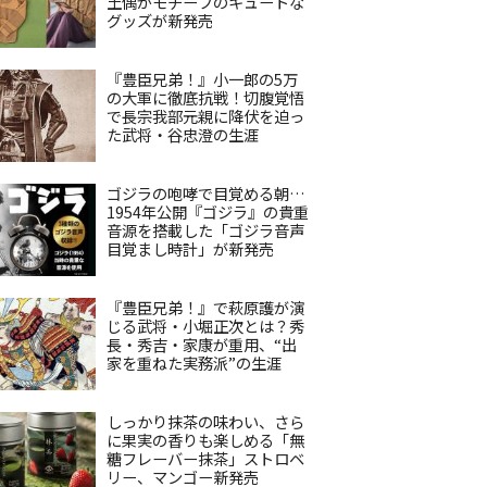
土偶がモチーフのキュートな
グッズが新発売
『豊臣兄弟！』小一郎の5万
の大軍に徹底抗戦！切腹覚悟
で長宗我部元親に降伏を迫っ
た武将・谷忠澄の生涯
ゴジラの咆哮で目覚める朝…
1954年公開『ゴジラ』の貴重
音源を搭載した「ゴジラ音声
目覚まし時計」が新発売
『豊臣兄弟！』で萩原護が演
じる武将・小堀正次とは？秀
長・秀吉・家康が重用、“出
家を重ねた実務派”の生涯
しっかり抹茶の味わい、さら
に果実の香りも楽しめる「無
糖フレーバー抹茶」ストロベ
リー、マンゴー新発売