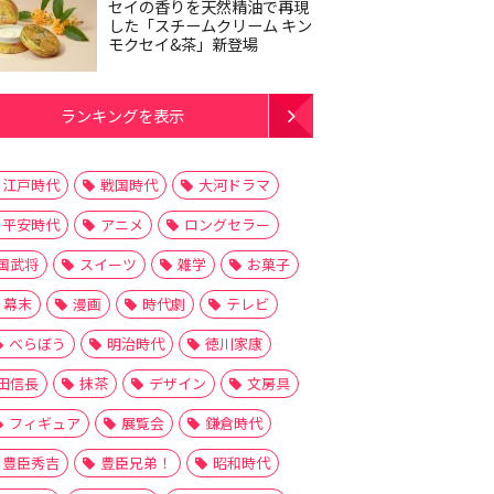
セイの香りを天然精油で再現
した「スチームクリーム キン
モクセイ&茶」新登場
ランキングを表示
江戸時代
戦国時代
大河ドラマ
平安時代
アニメ
ロングセラー
国武将
スイーツ
雑学
お菓子
幕末
漫画
時代劇
テレビ
べらぼう
明治時代
徳川家康
田信長
抹茶
デザイン
文房具
フィギュア
展覧会
鎌倉時代
豊臣秀吉
豊臣兄弟！
昭和時代