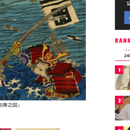
RAN
DA
2
1
2
先陣之図」