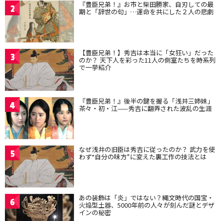
『豊臣兄弟！』お市と柴田勝家、自刃しての最
2
期と「辞世の句」…運命を共にした２人の悲劇
【豊臣兄弟！】秀吉は本当に「女狂い」だった
3
のか？ 天下人を彩った11人の側室たちを時系列
で一挙紹介
『豊臣兄弟！』後半の鍵を握る「浅井三姉妹」
4
茶々・初・江——秀吉に翻弄された波乱の生涯
なぜ浅井の旧臣は秀吉に従ったのか？ 武力を使
5
わず“自分の味方”に変えた裏工作の技法とは
あの装飾は「炎」ではない？縄文時代の国宝・
6
火焔型土器、5000年前の人々が刻んだ謎とデザ
インの秘密