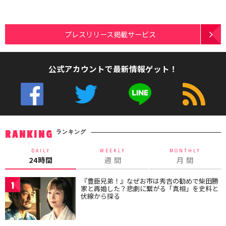
プレスリリース掲載サービス
公式アカウントで最新情報ゲット！
ランキング
RANKING
DAILY
WEEKLY
MONTHLY
24時間
週 間
月 間
『豊臣兄弟！』なぜお市は秀吉の勧めで柴田勝
1
家と再婚した？悲劇に繋がる「真相」を史料と
伏線から探る