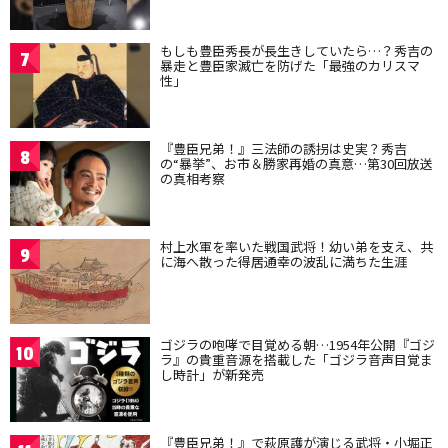
もしも豊臣秀長が長生きしていたら…？秀吉の
7
暴走と豊臣家滅亡を防げた「最強のカリスマ
性」
『豊臣兄弟！』三法師の誘拐は史実？秀吉
8
の“暴挙”、お市＆勝家再婚の真意…第30回放送
の真相考察
村上水軍を率いた戦国武将！幼い弟を支え、共
9
に海へ散った得居通幸の波乱に満ちた生涯
ゴジラの咆哮で目覚める朝…1954年公開『ゴジ
10
ラ』の貴重音源を搭載した「ゴジラ音声目覚ま
し時計」が新発売
『豊臣兄弟！』で萩原護が演じる武将・小堀正