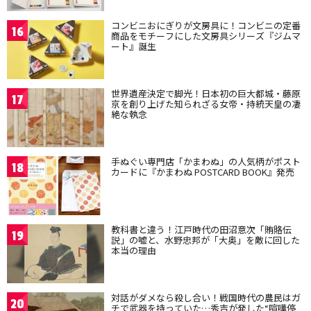
コンビニおにぎりが文房具に！コンビニの定番
16
商品をモチーフにした文房具シリーズ『ジムマ
ート』誕生
世界遺産決定で脚光！日本初の巨大都城・藤原
17
京を創り上げた知られざる女帝・持統天皇の凄
絶な執念
手ぬぐい専門店「かまわぬ」の人気柄がポスト
18
カードに『かまわぬ POSTCARD BOOK』発売
教科書と違う！江戸時代の田沼意次「賄賂伝
19
説」の嘘と、水野忠邦が「大奥」を敵に回した
本当の理由
対話がダメなら殺し合い！戦国時代の農民はガ
20
チで武器を持っていた…秀吉が発した“喧嘩停