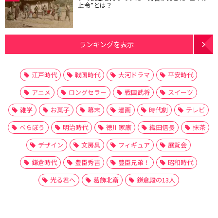
止令”とは？
ランキングを表示
江戸時代
戦国時代
大河ドラマ
平安時代
アニメ
ロングセラー
戦国武将
スイーツ
雑学
お菓子
幕末
漫画
時代劇
テレビ
べらぼう
明治時代
徳川家康
織田信長
抹茶
デザイン
文房具
フィギュア
展覧会
鎌倉時代
豊臣秀吉
豊臣兄弟！
昭和時代
光る君へ
葛飾北斎
鎌倉殿の13人