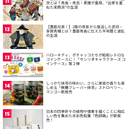
11
次とは？秀長・秀吉・家康が重用、“出家を重
ねた実務派”の生涯
【豊臣兄弟！】2度の改易から復活した武将・
12
多賀秀種とは？豊臣秀長に仕えた半年間と波乱
の生涯
ハローキティ、ポチャッコたちが昭和レトロな
13
コインケースに！「サンリオキャラクターズ コ
インケース」第２弾
しっかり抹茶の味わい、さらに果実の香りも楽
14
しめる「無糖フレーバー抹茶」ストロベリー、
マンゴー新発売
日本の四季折々の植物や情景を描くことに相応
15
しい色を集めた水彩色鉛筆『色辞典』が新発
売！