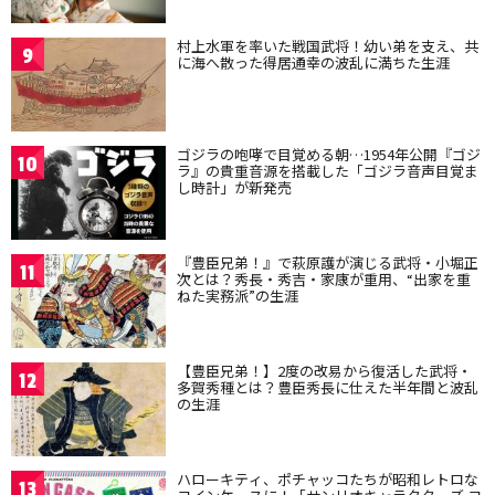
村上水軍を率いた戦国武将！幼い弟を支え、共
9
に海へ散った得居通幸の波乱に満ちた生涯
ゴジラの咆哮で目覚める朝…1954年公開『ゴジ
10
ラ』の貴重音源を搭載した「ゴジラ音声目覚ま
し時計」が新発売
『豊臣兄弟！』で萩原護が演じる武将・小堀正
11
次とは？秀長・秀吉・家康が重用、“出家を重
ねた実務派”の生涯
【豊臣兄弟！】2度の改易から復活した武将・
12
多賀秀種とは？豊臣秀長に仕えた半年間と波乱
の生涯
ハローキティ、ポチャッコたちが昭和レトロな
13