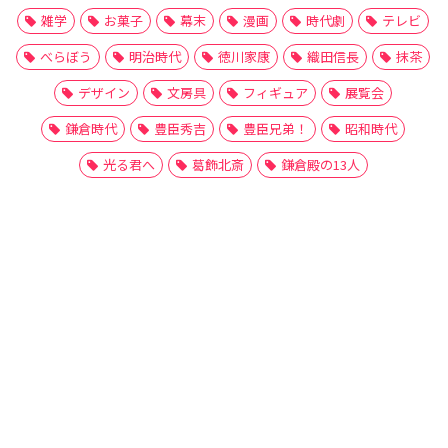
雑学
お菓子
幕末
漫画
時代劇
テレビ
べらぼう
明治時代
徳川家康
織田信長
抹茶
デザイン
文房具
フィギュア
展覧会
鎌倉時代
豊臣秀吉
豊臣兄弟！
昭和時代
光る君へ
葛飾北斎
鎌倉殿の13人