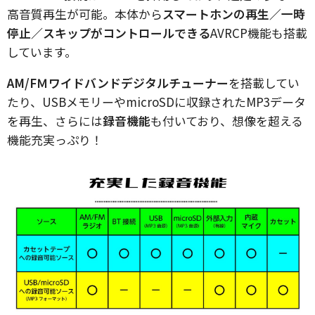
高音質再生が可能。本体から
スマートホンの再生／一時
停止／スキップがコントロールできる
AVRCP機能も搭載
しています。
AM/FＭワイドバンドデジタルチューナー
を搭載してい
たり、USBメモリーやmicroSDに収録されたMP3データ
を再生、さらには
録音機能
も付いており、想像を超える
機能充実っぷり！