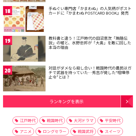
手ぬぐい専門店「かまわぬ」の人気柄がポスト
18
カードに『かまわぬ POSTCARD BOOK』発売
教科書と違う！江戸時代の田沼意次「賄賂伝
19
説」の嘘と、水野忠邦が「大奥」を敵に回した
本当の理由
対話がダメなら殺し合い！戦国時代の農民はガ
20
チで武器を持っていた…秀吉が発した“喧嘩停
止令”とは？
ランキングを表示
江戸時代
戦国時代
大河ドラマ
平安時代
アニメ
ロングセラー
戦国武将
スイーツ