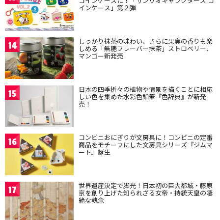
コインケースに！「サンリオキャラクターズ コ
インケース」第２弾
しっかり抹茶の味わい、さらに果実の香りも楽
14
しめる「無糖フレーバー抹茶」ストロベリー、
マンゴー新発売
日本の四季折々の植物や情景を描くことに相応
15
しい色を集めた水彩色鉛筆『色辞典』が新発
売！
コンビニおにぎりが文房具に！コンビニの定番
16
商品をモチーフにした文房具シリーズ『ジムマ
ート』誕生
世界遺産決定で脚光！日本初の巨大都城・藤原
17
京を創り上げた知られざる女帝・持統天皇の凄
絶な執念