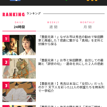
ランキング
RANKING
DAILY
WEEKLY
MONTHLY
24時間
週 間
月 間
『豊臣兄弟！』なぜお市は秀吉の勧めで柴田勝
1
家と再婚した？悲劇に繋がる「真相」を史料と
伏線から探る
『豊臣兄弟！』お市と柴田勝家、自刃しての最
2
期と「辞世の句」…運命を共にした２人の悲劇
【豊臣兄弟！】秀吉は本当に「女狂い」だった
3
のか？ 天下人を彩った11人の側室たちを時系列
で一挙紹介
『豊臣兄弟！』後半の鍵を握る「浅井三姉妹」