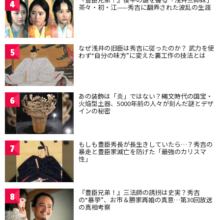
4
茶々・初・江——秀吉に翻弄された波乱の生涯
なぜ浅井の旧臣は秀吉に従ったのか？ 武力を使
5
わず“自分の味方”に変えた裏工作の技法とは
あの装飾は「炎」ではない？縄文時代の国宝・
6
火焔型土器、5000年前の人々が刻んだ謎とデザ
インの秘密
もしも豊臣秀長が長生きしていたら…？秀吉の
7
暴走と豊臣家滅亡を防げた「最強のカリスマ
性」
『豊臣兄弟！』三法師の誘拐は史実？秀吉
8
の“暴挙”、お市＆勝家再婚の真意…第30回放送
の真相考察