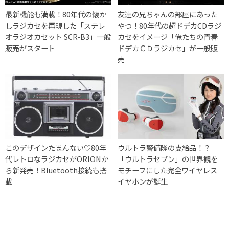
最新機能も満載！80年代の懐か
友達の兄ちゃんの部屋にあった
しラジカセを再現した「ステレ
やつ！80年代の超ドデカCDラジ
オラジオカセット SCR-B3」一般
カセをイメージ「俺たちの青春
販売がスタート
ドデカＣＤラジカセ」が一般販
売
このデザインたまんない♡80年
ウルトラ警備隊の支給品！？
代レトロなラジカセがORIONか
「ウルトラセブン」の世界観を
ら新発売！Bluetooth接続も搭
モチーフにした完全ワイヤレス
載
イヤホンが誕生