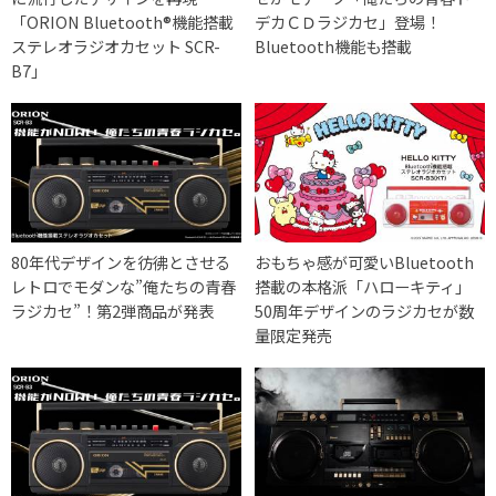
「ORION Bluetooth®機能搭載
デカＣＤラジカセ」登場！
ステレオラジオカセット SCR-
Bluetooth機能も搭載
B7」
80年代デザインを彷彿とさせる
おもちゃ感が可愛いBluetooth
レトロでモダンな”俺たちの青春
搭載の本格派「ハローキティ」
ラジカセ”！第2弾商品が発表
50周年デザインのラジカセが数
量限定発売