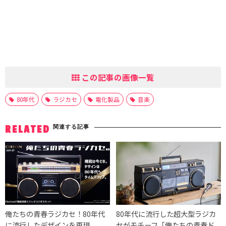
この記事の画像一覧
80年代
ラジカセ
電化製品
音楽
関連する記事
RELATED
俺たちの青春ラジカセ！80年代
80年代に流行した超大型ラジカ
に流行したデザインを再現
セがモチーフ「俺たちの青春ド