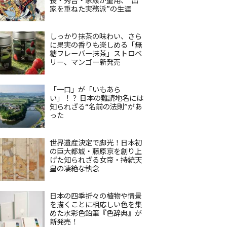
家を重ねた実務派”の生涯
しっかり抹茶の味わい、さら
に果実の香りも楽しめる「無
糖フレーバー抹茶」ストロベ
リー、マンゴー新発売
「一口」が「いもあら
い」！？ 日本の難読地名には
知られざる“名前の法則”があ
った
世界遺産決定で脚光！日本初
の巨大都城・藤原京を創り上
げた知られざる女帝・持統天
皇の凄絶な執念
日本の四季折々の植物や情景
を描くことに相応しい色を集
めた水彩色鉛筆『色辞典』が
新発売！