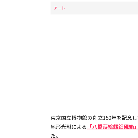
アート
東京国立博物館の創立150年を記念し
尾形光琳による
「八橋蒔絵螺鈿硯箱」の
た。