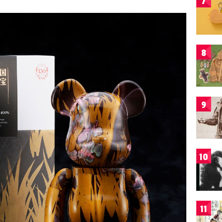
7
8
9
10
11