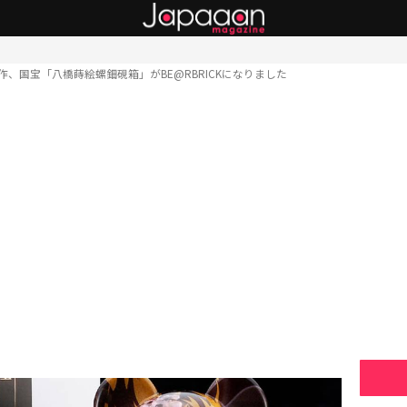
作、国宝「八橋蒔絵螺鈿硯箱」がBE@RBRICKになりました