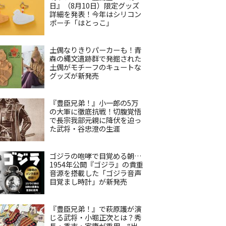
日』（8月10日）限定グッズ
詳細を発表！今年はシリコン
ポーチ「はとっこ」
土偶なりきりパーカーも！青
森の縄文遺跡群で発掘された
土偶がモチーフのキュートな
グッズが新発売
『豊臣兄弟！』小一郎の5万
の大軍に徹底抗戦！切腹覚悟
で長宗我部元親に降伏を迫っ
た武将・谷忠澄の生涯
ゴジラの咆哮で目覚める朝…
1954年公開『ゴジラ』の貴重
音源を搭載した「ゴジラ音声
目覚まし時計」が新発売
『豊臣兄弟！』で萩原護が演
じる武将・小堀正次とは？秀
長・秀吉・家康が重用、“出