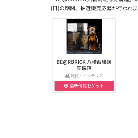
(日)の期間、抽選販売応募が行われま
BE@RBRICK 八橋蒔絵螺
鈿硯箱
雑貨・インテリア
最新情報をゲット