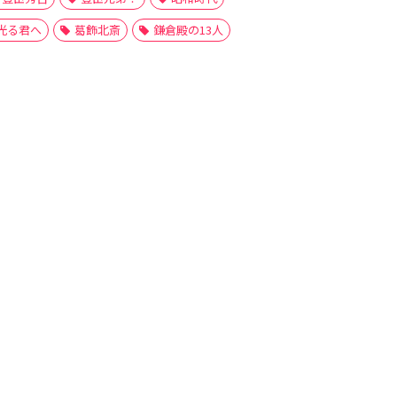
光る君へ
葛飾北斎
鎌倉殿の13人