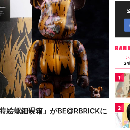
RAN
DA
2
1
2
絵螺鈿硯箱」がBE@RBRICKに