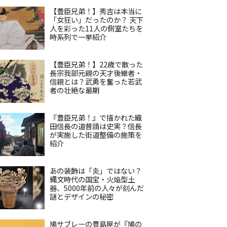
【豊臣兄弟！】秀吉は本当に
「女狂い」だったのか？ 天下
人を彩った11人の側室たちを
時系列で一挙紹介
【豊臣兄弟！】22歳で散った
長宗我部元親の天才後継者・
信親とは？武勇を奮った若武
者の壮絶な最期
『豊臣兄弟！』で描かれた織
田信長の道普請は史実？信長
が実施した街道整備の施策を
紹介
あの装飾は「炎」ではない？
縄文時代の国宝・火焔型土
器、5000年前の人々が刻んだ
謎とデザインの秘密
鳩サブレーの豊島屋が『鳩の