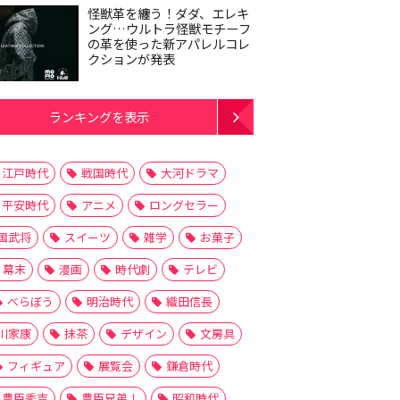
怪獣革を纏う！ダダ、エレキ
ング…ウルトラ怪獣モチーフ
の革を使った新アパレルコレ
クションが発表
ランキングを表示
江戸時代
戦国時代
大河ドラマ
平安時代
アニメ
ロングセラー
国武将
スイーツ
雑学
お菓子
幕末
漫画
時代劇
テレビ
べらぼう
明治時代
織田信長
川家康
抹茶
デザイン
文房具
フィギュア
展覧会
鎌倉時代
豊臣秀吉
豊臣兄弟！
昭和時代