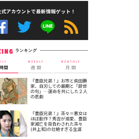
公式アカウントで最新情報ゲット！
ランキング
KING
ILY
WEEKLY
MONTHLY
4時間
週 間
月 間
『豊臣兄弟！』お市と柴田勝
家、自刃しての最期と「辞世
の句」…運命を共にした２人
の悲劇
『豊臣兄弟！』茶々＝悪女は
ほぼ創作？秀吉が溺愛、豊臣
家滅亡を背負わされた茶々
(井上和)の壮絶すぎる生涯