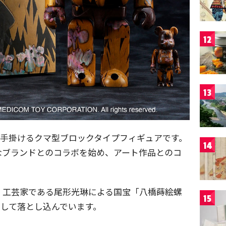
12
13
イが手掛けるクマ型ブロックタイプフィギュアです。
14
なブランドとのコラボを始め、アート作品とのコ
・工芸家である尾形光琳による国宝「八橋蒔絵螺
15
ンとして落とし込んでいます。