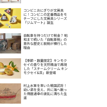
コンビニおにぎりが文房具
に！コンビニの定番商品をモ
チーフにした文房具シリーズ
『ジムマート』誕生
自転車を持つだけで税金？ 昭
和まで続いた「自転車税」の
意外な歴史と脱税が横行した
理由
【季節・数量限定】キンモク
セイの香りを天然精油で再現
した「スチームクリーム キン
モクセイ&茶」新登場
村上水軍を率いた戦国武将！
幼い弟を支え、共に海へ散っ
た得居通幸の波乱に満ちた生
涯