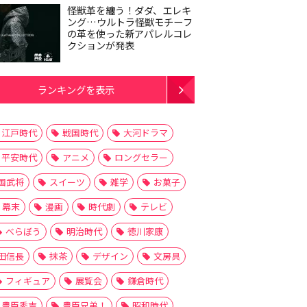
怪獣革を纏う！ダダ、エレキ
ング…ウルトラ怪獣モチーフ
の革を使った新アパレルコレ
クションが発表
ランキングを表示
江戸時代
戦国時代
大河ドラマ
平安時代
アニメ
ロングセラー
国武将
スイーツ
雑学
お菓子
幕末
漫画
時代劇
テレビ
べらぼう
明治時代
徳川家康
田信長
抹茶
デザイン
文房具
フィギュア
展覧会
鎌倉時代
豊臣秀吉
豊臣兄弟！
昭和時代