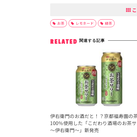
こ
お茶
レモネード
緑茶
関連する記事
RELATED
伊右衛門のお酒だと！？京都福寿園の
100％使用した「こだわり酒場のお茶
～伊右衛門～」新発売