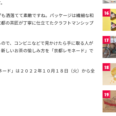
す。
16
グも洒落てて素敵ですね。パッケージは繊細な和
京都の茶匠が丁寧に仕立てたクラフトマンシップ
17
るので、コンビニなどで見かけたら手に取る人が
う新しいお茶の愉しみ方を「京都レモネード」で
18
ネード」は２０２２年１０月１８日（火）から全
19