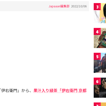
Japaaan編集部
2022/10/06
3
4
5
6
「伊右衛門」から、
果汁入り緑茶「伊右衛門 京都