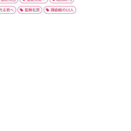
光る君へ
葛飾北斎
鎌倉殿の13人