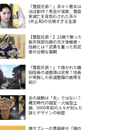
『豊臣兄弟！』茶々＝悪女は
ほぼ創作？秀吉が溺愛、豊臣
家滅亡を背負わされた茶々
(井上和)の壮絶すぎる生涯
【豊臣兄弟！】22歳で散った
長宗我部元親の天才後継者・
信親とは？武勇を奮った若武
者の壮絶な最期
『豊臣兄弟！』で描かれた織
田信長の道普請は史実？信長
が実施した街道整備の施策を
紹介
あの装飾は「炎」ではない？
縄文時代の国宝・火焔型土
器、5000年前の人々が刻んだ
謎とデザインの秘密
鳩サブレーの豊島屋が『鳩の