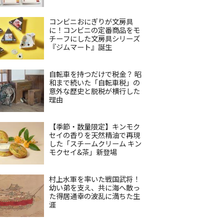
コンビニおにぎりが文房具
に！コンビニの定番商品をモ
チーフにした文房具シリーズ
『ジムマート』誕生
自転車を持つだけで税金？ 昭
和まで続いた「自転車税」の
意外な歴史と脱税が横行した
理由
【季節・数量限定】キンモク
セイの香りを天然精油で再現
した「スチームクリーム キン
モクセイ&茶」新登場
村上水軍を率いた戦国武将！
幼い弟を支え、共に海へ散っ
た得居通幸の波乱に満ちた生
涯