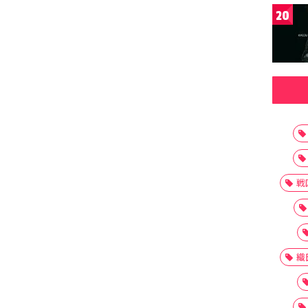
20
戦
織