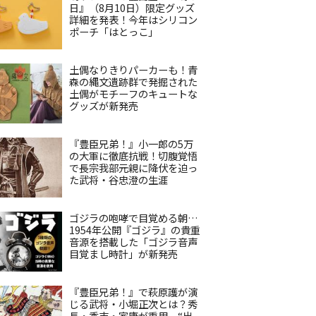
日』（8月10日）限定グッズ
詳細を発表！今年はシリコン
ポーチ「はとっこ」
土偶なりきりパーカーも！青
森の縄文遺跡群で発掘された
土偶がモチーフのキュートな
グッズが新発売
『豊臣兄弟！』小一郎の5万
の大軍に徹底抗戦！切腹覚悟
で長宗我部元親に降伏を迫っ
た武将・谷忠澄の生涯
ゴジラの咆哮で目覚める朝…
1954年公開『ゴジラ』の貴重
音源を搭載した「ゴジラ音声
目覚まし時計」が新発売
『豊臣兄弟！』で萩原護が演
じる武将・小堀正次とは？秀
長・秀吉・家康が重用、“出