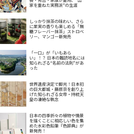
家を重ねた実務派”の生涯
しっかり抹茶の味わい、さら
に果実の香りも楽しめる「無
糖フレーバー抹茶」ストロベ
リー、マンゴー新発売
「一口」が「いもあら
い」！？ 日本の難読地名には
知られざる“名前の法則”があ
った
世界遺産決定で脚光！日本初
の巨大都城・藤原京を創り上
げた知られざる女帝・持統天
皇の凄絶な執念
日本の四季折々の植物や情景
を描くことに相応しい色を集
めた水彩色鉛筆『色辞典』が
新発売！