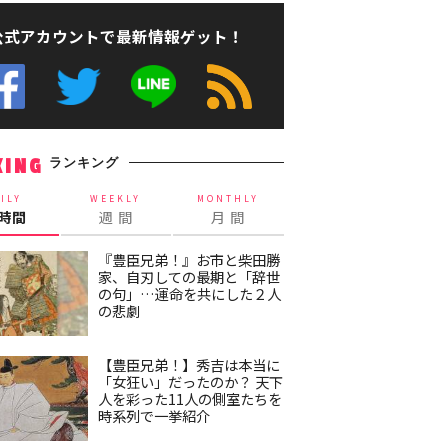
公式アカウントで最新情報ゲット！
ランキング
KING
ILY
WEEKLY
MONTHLY
4時間
週 間
月 間
『豊臣兄弟！』お市と柴田勝
家、自刃しての最期と「辞世
の句」…運命を共にした２人
の悲劇
【豊臣兄弟！】秀吉は本当に
「女狂い」だったのか？ 天下
人を彩った11人の側室たちを
時系列で一挙紹介