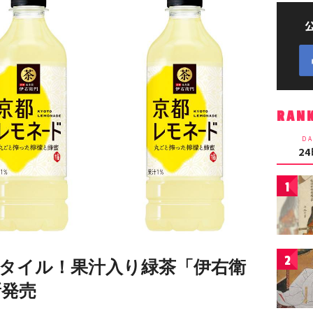
RAN
DA
2
1
2
タイル！果汁入り緑茶「伊右衛
新発売