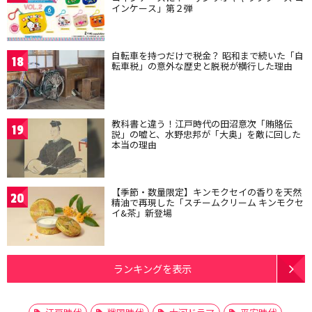
インケース」第２弾
自転車を持つだけで税金？ 昭和まで続いた「自
18
転車税」の意外な歴史と脱税が横行した理由
教科書と違う！江戸時代の田沼意次「賄賂伝
19
説」の嘘と、水野忠邦が「大奥」を敵に回した
本当の理由
【季節・数量限定】キンモクセイの香りを天然
20
精油で再現した「スチームクリーム キンモクセ
イ&茶」新登場
ランキングを表示