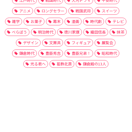
江戸時代
戦国時代
大河ドラマ
平安時代
アニメ
ロングセラー
戦国武将
スイーツ
雑学
お菓子
幕末
漫画
時代劇
テレビ
べらぼう
明治時代
徳川家康
織田信長
抹茶
デザイン
文房具
フィギュア
展覧会
鎌倉時代
豊臣秀吉
豊臣兄弟！
昭和時代
光る君へ
葛飾北斎
鎌倉殿の13人