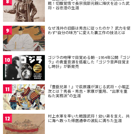
8
戦！切腹覚悟で長宗我部元親に降伏を迫った武
将・谷忠澄の生涯
なぜ浅井の旧臣は秀吉に従ったのか？ 武力を使
9
わず“自分の味方”に変えた裏工作の技法とは
ゴジラの咆哮で目覚める朝…1954年公開『ゴジ
10
ラ』の貴重音源を搭載した「ゴジラ音声目覚ま
し時計」が新発売
『豊臣兄弟！』で萩原護が演じる武将・小堀正
11
次とは？秀長・秀吉・家康が重用、“出家を重
ねた実務派”の生涯
村上水軍を率いた戦国武将！幼い弟を支え、共
12
に海へ散った得居通幸の波乱に満ちた生涯