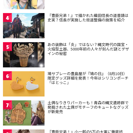
『豊臣兄弟！』で描かれた織田信長の道普請は
4
史実？信長が実施した街道整備の施策を紹介
あの装飾は「炎」ではない？縄文時代の国宝・
5
火焔型土器、5000年前の人々が刻んだ謎とデザ
インの秘密
鳩サブレーの豊島屋が『鳩の日』（8月10日）
6
限定グッズ詳細を発表！今年はシリコンポーチ
「はとっこ」
土偶なりきりパーカーも！青森の縄文遺跡群で
7
発掘された土偶がモチーフのキュートなグッズ
が新発売
『豊臣兄弟！』小一郎の5万の大軍に徹底抗