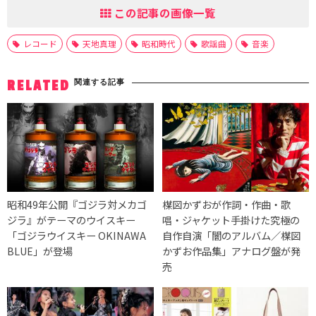
この記事の画像一覧
レコード
天地真理
昭和時代
歌謡曲
音楽
関連する記事
RELATED
昭和49年公開『ゴジラ対メカゴ
楳図かずおが作詞・作曲・歌
ジラ』がテーマのウイスキー
唱・ジャケット手掛けた究極の
「ゴジラウイスキー OKINAWA
自作自演「闇のアルバム／楳図
BLUE」が登場
かずお作品集」アナログ盤が発
売