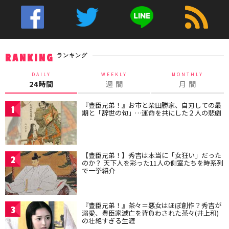
ランキング
RANKING
DAILY
WEEKLY
MONTHLY
24時間
週 間
月 間
『豊臣兄弟！』お市と柴田勝家、自刃しての最
1
期と「辞世の句」…運命を共にした２人の悲劇
【豊臣兄弟！】秀吉は本当に「女狂い」だった
2
のか？ 天下人を彩った11人の側室たちを時系列
で一挙紹介
『豊臣兄弟！』茶々＝悪女はほぼ創作？秀吉が
3
溺愛、豊臣家滅亡を背負わされた茶々(井上和)
の壮絶すぎる生涯