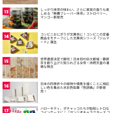
しっかり抹茶の味わい、さらに果実の香りも楽
13
しめる「無糖フレーバー抹茶」ストロベリー、
マンゴー新発売
コンビニおにぎりが文房具に！コンビニの定番
14
商品をモチーフにした文房具シリーズ『ジムマ
ート』誕生
世界遺産決定で脚光！日本初の巨大都城・藤原
15
京を創り上げた知られざる女帝・持統天皇の凄
絶な執念
日本の四季折々の植物や情景を描くことに相応
16
しい色を集めた水彩色鉛筆『色辞典』が新発
売！
ハローキティ、ポチャッコたちが昭和レトロな
17
コインケースに！「サンリオキャラクターズ コ