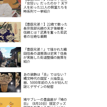
「女狂い」だったのか？ 天下
人を彩った11人の側室たちを
時系列で一挙紹介
【豊臣兄弟！】22歳で散った
長宗我部元親の天才後継者・
信親とは？武勇を奮った若武
者の壮絶な最期
『豊臣兄弟！』で描かれた織
田信長の道普請は史実？信長
が実施した街道整備の施策を
紹介
あの装飾は「炎」ではない？
縄文時代の国宝・火焔型土
器、5000年前の人々が刻んだ
謎とデザインの秘密
鳩サブレーの豊島屋が『鳩の
日』（8月10日）限定グッズ