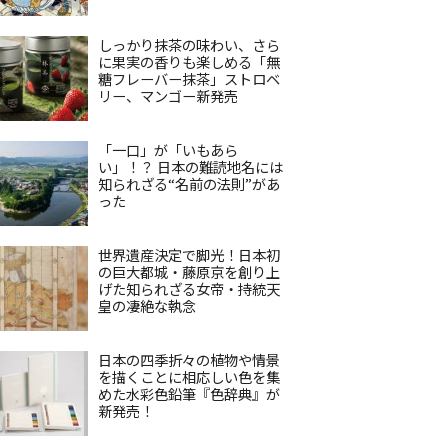
しっかり抹茶の味わい、さら
に果実の香りも楽しめる「無
糖フレーバー抹茶」ストロベ
リー、マンゴー新発売
「一口」が「いもあら
い」！？ 日本の難読地名には
知られざる“名前の法則”があ
った
世界遺産決定で脚光！日本初
の巨大都城・藤原京を創り上
げた知られざる女帝・持統天
皇の凄絶な執念
日本の四季折々の植物や情景
を描くことに相応しい色を集
めた水彩色鉛筆『色辞典』が
新発売！