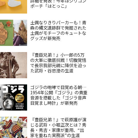
詳細を発表！今年はシリコン
ポーチ「はとっこ」
土偶なりきりパーカーも！青
森の縄文遺跡群で発掘された
土偶がモチーフのキュートな
グッズが新発売
『豊臣兄弟！』小一郎の5万
の大軍に徹底抗戦！切腹覚悟
で長宗我部元親に降伏を迫っ
た武将・谷忠澄の生涯
ゴジラの咆哮で目覚める朝…
1954年公開『ゴジラ』の貴重
音源を搭載した「ゴジラ音声
目覚まし時計」が新発売
『豊臣兄弟！』で萩原護が演
じる武将・小堀正次とは？秀
長・秀吉・家康が重用、“出
家を重ねた実務派”の生涯