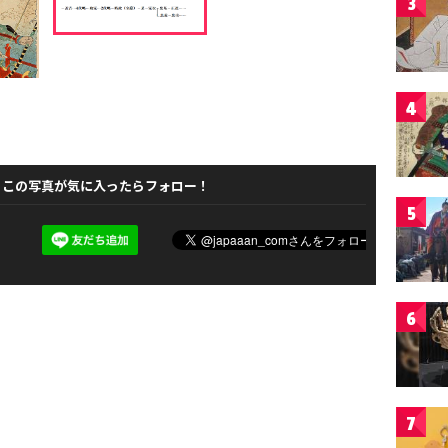
3
4
この写真が気に入ったらフォロー！
5
6
7