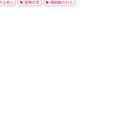
光る君へ
葛飾北斎
鎌倉殿の13人