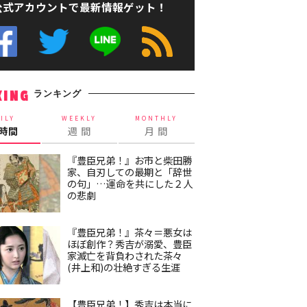
公式アカウントで最新情報ゲット！
ランキング
KING
ILY
WEEKLY
MONTHLY
4時間
週 間
月 間
『豊臣兄弟！』お市と柴田勝
家、自刃しての最期と「辞世
の句」…運命を共にした２人
の悲劇
『豊臣兄弟！』茶々＝悪女は
ほぼ創作？秀吉が溺愛、豊臣
家滅亡を背負わされた茶々
(井上和)の壮絶すぎる生涯
【豊臣兄弟！】秀吉は本当に