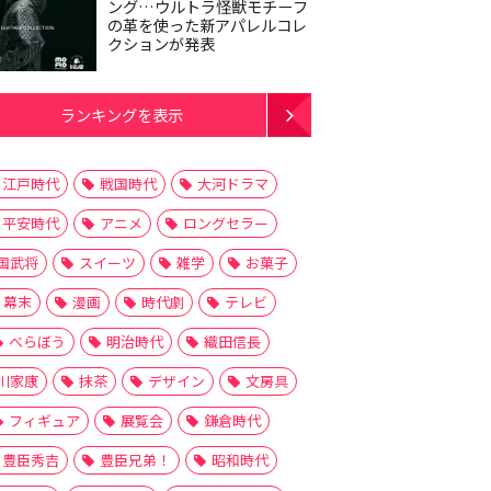
ング…ウルトラ怪獣モチーフ
の革を使った新アパレルコレ
クションが発表
ランキングを表示
江戸時代
戦国時代
大河ドラマ
平安時代
アニメ
ロングセラー
国武将
スイーツ
雑学
お菓子
幕末
漫画
時代劇
テレビ
べらぼう
明治時代
織田信長
川家康
抹茶
デザイン
文房具
フィギュア
展覧会
鎌倉時代
豊臣秀吉
豊臣兄弟！
昭和時代