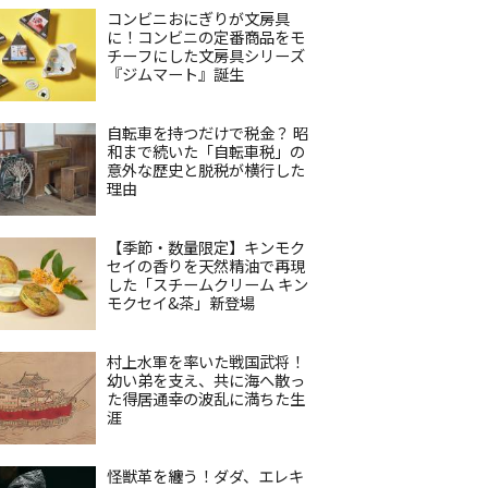
コンビニおにぎりが文房具
に！コンビニの定番商品をモ
チーフにした文房具シリーズ
『ジムマート』誕生
自転車を持つだけで税金？ 昭
和まで続いた「自転車税」の
意外な歴史と脱税が横行した
理由
【季節・数量限定】キンモク
セイの香りを天然精油で再現
した「スチームクリーム キン
モクセイ&茶」新登場
村上水軍を率いた戦国武将！
幼い弟を支え、共に海へ散っ
た得居通幸の波乱に満ちた生
涯
怪獣革を纏う！ダダ、エレキ