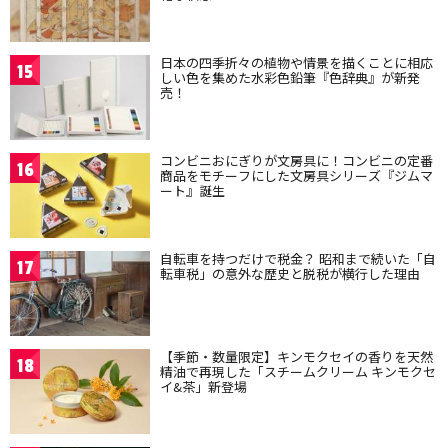
日本の四季折々の植物や情景を描くことに相応
15
しい色を集めた水彩色鉛筆『色辞典』が新発
売！
コンビニおにぎりが文房具に！コンビニの定番
16
商品をモチーフにした文房具シリーズ『ジムマ
ート』誕生
自転車を持つだけで税金？ 昭和まで続いた「自
17
転車税」の意外な歴史と脱税が横行した理由
【季節・数量限定】キンモクセイの香りを天然
18
精油で再現した「スチームクリーム キンモクセ
イ&茶」新登場