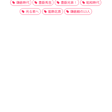
鎌倉時代
豊臣秀吉
豊臣兄弟！
昭和時代
光る君へ
葛飾北斎
鎌倉殿の13人