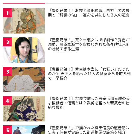
『豊臣兄弟！』お市と柴田勝家、自刃しての最
1
期と「辞世の句」…運命を共にした２人の悲劇
『豊臣兄弟！』茶々＝悪女はほぼ創作？秀吉が
2
溺愛、豊臣家滅亡を背負わされた茶々(井上和)
の壮絶すぎる生涯
【豊臣兄弟！】秀吉は本当に「女狂い」だった
3
のか？ 天下人を彩った11人の側室たちを時系列
で一挙紹介
【豊臣兄弟！】22歳で散った長宗我部元親の天
4
才後継者・信親とは？武勇を奮った若武者の壮
絶な最期
『豊臣兄弟！』で描かれた織田信長の道普請は
5
史実？信長が実施した街道整備の施策を紹介