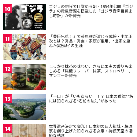
ゴジラの咆哮で目覚める朝…1954年公開『ゴジ
10
ラ』の貴重音源を搭載した「ゴジラ音声目覚ま
し時計」が新発売
『豊臣兄弟！』で萩原護が演じる武将・小堀正
11
次とは？秀長・秀吉・家康が重用、“出家を重
ねた実務派”の生涯
しっかり抹茶の味わい、さらに果実の香りも楽
12
しめる「無糖フレーバー抹茶」ストロベリー、
マンゴー新発売
「一口」が「いもあらい」！？ 日本の難読地名
13
には知られざる“名前の法則”があった
世界遺産決定で脚光！日本初の巨大都城・藤原
14
京を創り上げた知られざる女帝・持統天皇の凄
絶な執念