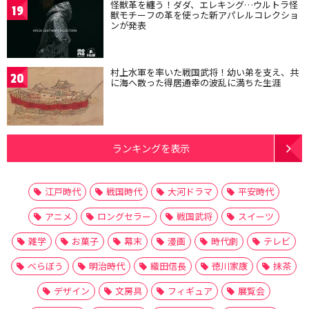
怪獣革を纏う！ダダ、エレキング…ウルトラ怪
19
獣モチーフの革を使った新アパレルコレクショ
ンが発表
村上水軍を率いた戦国武将！幼い弟を支え、共
20
に海へ散った得居通幸の波乱に満ちた生涯
ランキングを表示
江戸時代
戦国時代
大河ドラマ
平安時代
アニメ
ロングセラー
戦国武将
スイーツ
雑学
お菓子
幕末
漫画
時代劇
テレビ
べらぼう
明治時代
織田信長
徳川家康
抹茶
デザイン
文房具
フィギュア
展覧会