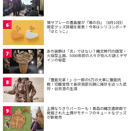
鳩サブレーの豊島屋が『鳩の日』（8月10日）
6
限定グッズ詳細を発表！今年はシリコンポーチ
「はとっこ」
あの装飾は「炎」ではない？縄文時代の国宝・
7
火焔型土器、5000年前の人々が刻んだ謎とデザ
インの秘密
『豊臣兄弟！』小一郎の5万の大軍に徹底抗
8
戦！切腹覚悟で長宗我部元親に降伏を迫った武
将・谷忠澄の生涯
土偶なりきりパーカーも！青森の縄文遺跡群で
9
発掘された土偶がモチーフのキュートなグッズ
が新発売