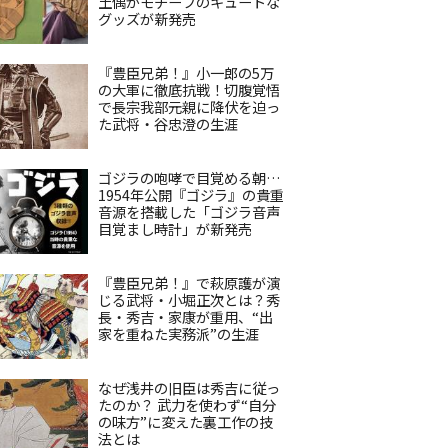
土偶がモチーフのキュートな
グッズが新発売
『豊臣兄弟！』小一郎の5万
の大軍に徹底抗戦！切腹覚悟
で長宗我部元親に降伏を迫っ
た武将・谷忠澄の生涯
ゴジラの咆哮で目覚める朝…
1954年公開『ゴジラ』の貴重
音源を搭載した「ゴジラ音声
目覚まし時計」が新発売
『豊臣兄弟！』で萩原護が演
じる武将・小堀正次とは？秀
長・秀吉・家康が重用、“出
家を重ねた実務派”の生涯
なぜ浅井の旧臣は秀吉に従っ
たのか？ 武力を使わず“自分
の味方”に変えた裏工作の技
法とは