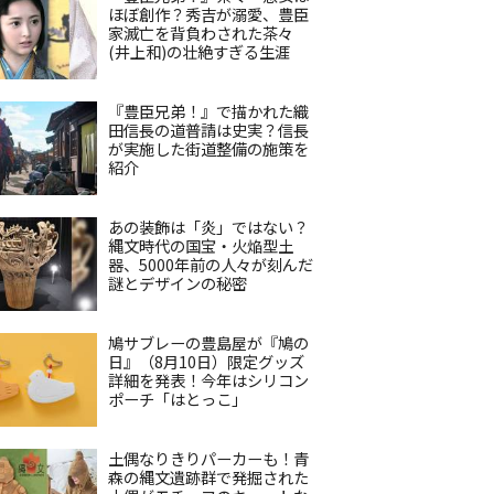
ほぼ創作？秀吉が溺愛、豊臣
家滅亡を背負わされた茶々
(井上和)の壮絶すぎる生涯
『豊臣兄弟！』で描かれた織
田信長の道普請は史実？信長
が実施した街道整備の施策を
紹介
あの装飾は「炎」ではない？
縄文時代の国宝・火焔型土
器、5000年前の人々が刻んだ
謎とデザインの秘密
鳩サブレーの豊島屋が『鳩の
日』（8月10日）限定グッズ
詳細を発表！今年はシリコン
ポーチ「はとっこ」
土偶なりきりパーカーも！青
森の縄文遺跡群で発掘された