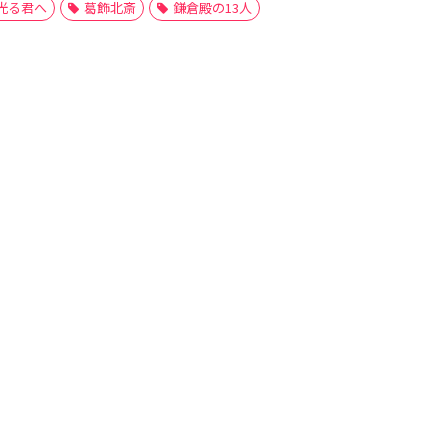
光る君へ
葛飾北斎
鎌倉殿の13人