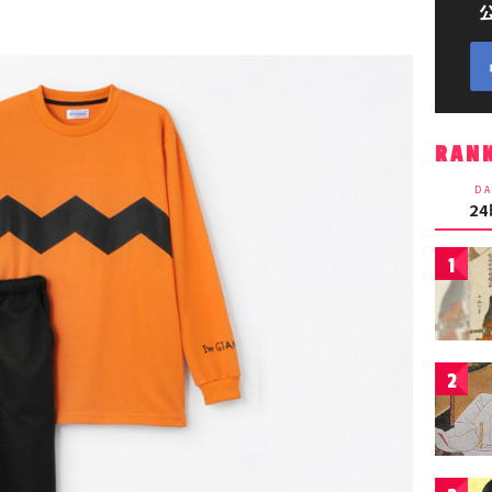
RAN
DA
2
1
2