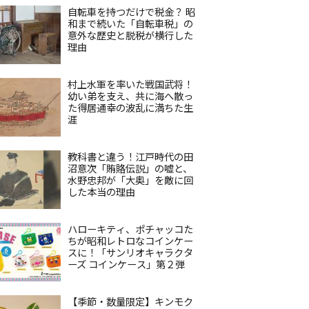
自転車を持つだけで税金？ 昭
和まで続いた「自転車税」の
意外な歴史と脱税が横行した
理由
村上水軍を率いた戦国武将！
幼い弟を支え、共に海へ散っ
た得居通幸の波乱に満ちた生
涯
教科書と違う！江戸時代の田
沼意次「賄賂伝説」の嘘と、
水野忠邦が「大奥」を敵に回
した本当の理由
ハローキティ、ポチャッコた
ちが昭和レトロなコインケー
スに！「サンリオキャラクタ
ーズ コインケース」第２弾
【季節・数量限定】キンモク