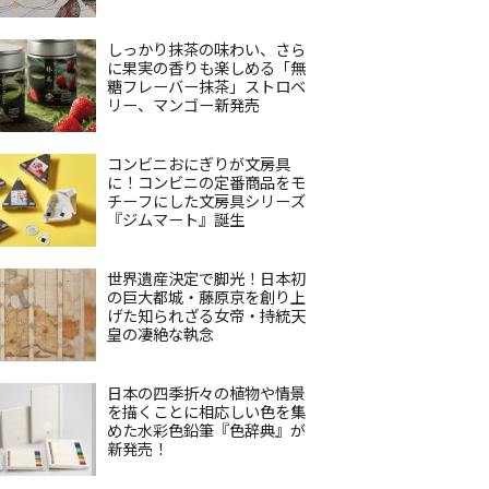
しっかり抹茶の味わい、さら
に果実の香りも楽しめる「無
糖フレーバー抹茶」ストロベ
リー、マンゴー新発売
コンビニおにぎりが文房具
に！コンビニの定番商品をモ
チーフにした文房具シリーズ
『ジムマート』誕生
世界遺産決定で脚光！日本初
の巨大都城・藤原京を創り上
げた知られざる女帝・持統天
皇の凄絶な執念
日本の四季折々の植物や情景
を描くことに相応しい色を集
めた水彩色鉛筆『色辞典』が
新発売！