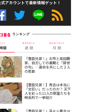
公式アカウントで最新情報ゲット！
ランキング
KING
ILY
WEEKLY
MONTHLY
4時間
週 間
月 間
『豊臣兄弟！』お市と柴田勝
家、自刃しての最期と「辞世
の句」…運命を共にした２人
の悲劇
【豊臣兄弟！】秀吉は本当に
「女狂い」だったのか？ 天下
人を彩った11人の側室たちを
時系列で一挙紹介
『豊臣兄弟！』茶々＝悪女は