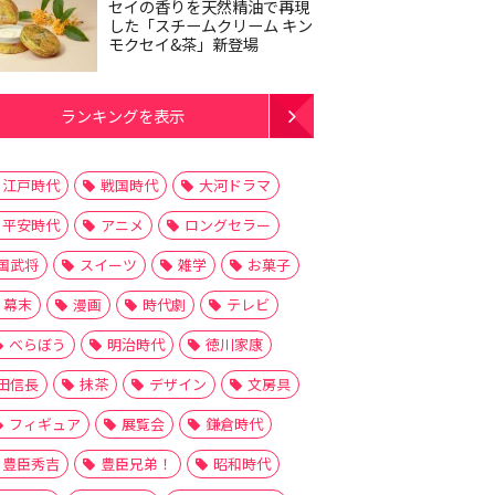
セイの香りを天然精油で再現
した「スチームクリーム キン
モクセイ&茶」新登場
ランキングを表示
江戸時代
戦国時代
大河ドラマ
平安時代
アニメ
ロングセラー
国武将
スイーツ
雑学
お菓子
幕末
漫画
時代劇
テレビ
べらぼう
明治時代
徳川家康
田信長
抹茶
デザイン
文房具
フィギュア
展覧会
鎌倉時代
豊臣秀吉
豊臣兄弟！
昭和時代