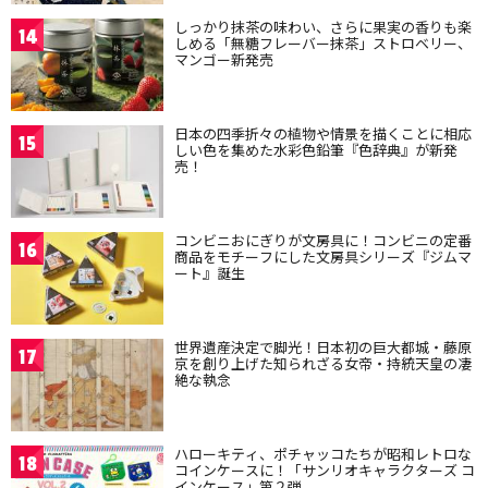
しっかり抹茶の味わい、さらに果実の香りも楽
14
しめる「無糖フレーバー抹茶」ストロベリー、
マンゴー新発売
日本の四季折々の植物や情景を描くことに相応
15
しい色を集めた水彩色鉛筆『色辞典』が新発
売！
コンビニおにぎりが文房具に！コンビニの定番
16
商品をモチーフにした文房具シリーズ『ジムマ
ート』誕生
世界遺産決定で脚光！日本初の巨大都城・藤原
17
京を創り上げた知られざる女帝・持統天皇の凄
絶な執念
ハローキティ、ポチャッコたちが昭和レトロな
18
コインケースに！「サンリオキャラクターズ コ
インケース」第２弾