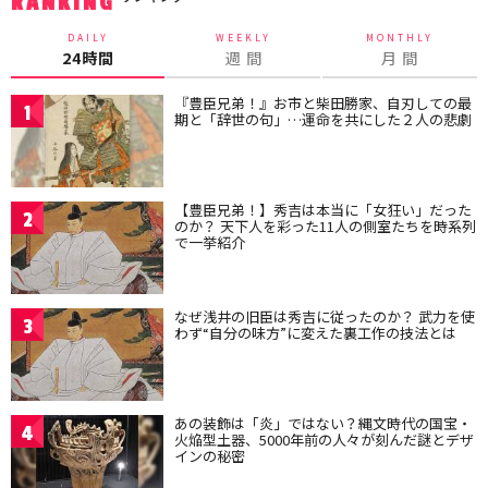
RANKING
DAILY
WEEKLY
MONTHLY
24時間
週 間
月 間
『豊臣兄弟！』お市と柴田勝家、自刃しての最
1
期と「辞世の句」…運命を共にした２人の悲劇
【豊臣兄弟！】秀吉は本当に「女狂い」だった
2
のか？ 天下人を彩った11人の側室たちを時系列
で一挙紹介
なぜ浅井の旧臣は秀吉に従ったのか？ 武力を使
3
わず“自分の味方”に変えた裏工作の技法とは
あの装飾は「炎」ではない？縄文時代の国宝・
4
火焔型土器、5000年前の人々が刻んだ謎とデザ
インの秘密