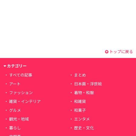
トップに戻る
カテゴリー
すべての記事
まとめ
アート
日本画・浮世絵
ファッション
着物・和服
雑貨・インテリア
和雑貨
グルメ
和菓子
観光・地域
エンタメ
暮らし
歴史・文化