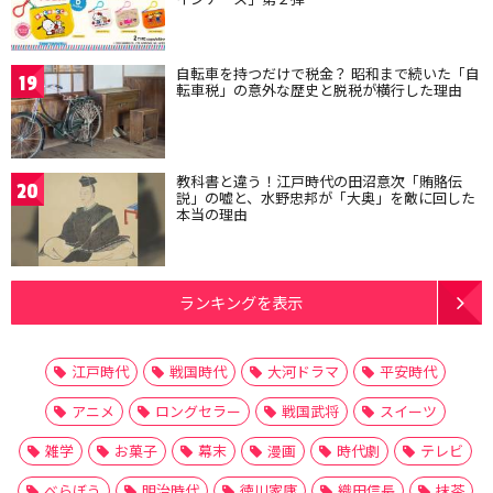
自転車を持つだけで税金？ 昭和まで続いた「自
19
転車税」の意外な歴史と脱税が横行した理由
教科書と違う！江戸時代の田沼意次「賄賂伝
20
説」の嘘と、水野忠邦が「大奥」を敵に回した
本当の理由
ランキングを表示
江戸時代
戦国時代
大河ドラマ
平安時代
アニメ
ロングセラー
戦国武将
スイーツ
雑学
お菓子
幕末
漫画
時代劇
テレビ
べらぼう
明治時代
徳川家康
織田信長
抹茶