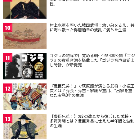
性」
村上水軍を率いた戦国武将！幼い弟を支え、共
10
に海へ散った得居通幸の波乱に満ちた生涯
ゴジラの咆哮で目覚める朝…1954年公開『ゴジ
11
ラ』の貴重音源を搭載した「ゴジラ音声目覚ま
し時計」が新発売
『豊臣兄弟！』で萩原護が演じる武将・小堀正
12
次とは？秀長・秀吉・家康が重用、“出家を重
ねた実務派”の生涯
【豊臣兄弟！】2度の改易から復活した武将・
13
多賀秀種とは？豊臣秀長に仕えた半年間と波乱
の生涯