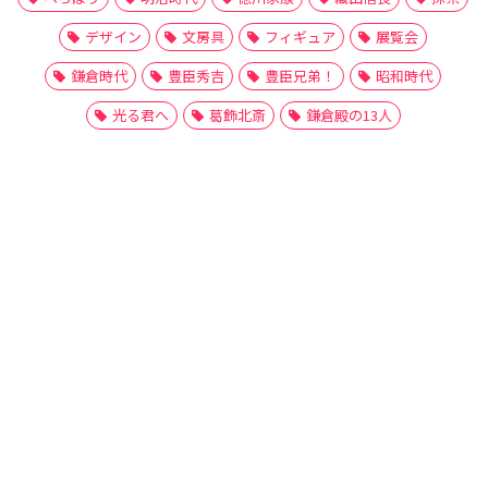
デザイン
文房具
フィギュア
展覧会
鎌倉時代
豊臣秀吉
豊臣兄弟！
昭和時代
光る君へ
葛飾北斎
鎌倉殿の13人