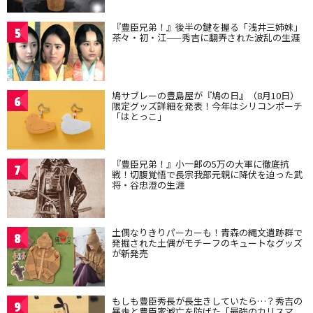
『豊臣兄弟！』後半の鍵を握る「浅井三姉妹」
5
茶々・初・江——秀吉に翻弄された波乱の生涯
鳩サブレーの豊島屋が『鳩の日』（8月10日）
6
限定グッズ詳細を発表！今年はシリコンポーチ
「はとっこ」
『豊臣兄弟！』小一郎の5万の大軍に徹底抗
7
戦！切腹覚悟で長宗我部元親に降伏を迫った武
将・谷忠澄の生涯
土偶なりきりパーカーも！青森の縄文遺跡群で
8
発掘された土偶がモチーフのキュートなグッズ
が新発売
もしも豊臣秀長が長生きしていたら…？秀吉の
9
暴走と豊臣家滅亡を防げた「最強のカリスマ