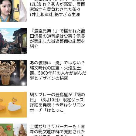
ほぼ創作？秀吉が溺愛、豊臣
家滅亡を背負わされた茶々
(井上和)の壮絶すぎる生涯
『豊臣兄弟！』で描かれた織
田信長の道普請は史実？信長
が実施した街道整備の施策を
紹介
あの装飾は「炎」ではない？
縄文時代の国宝・火焔型土
器、5000年前の人々が刻んだ
謎とデザインの秘密
鳩サブレーの豊島屋が『鳩の
日』（8月10日）限定グッズ
詳細を発表！今年はシリコン
ポーチ「はとっこ」
土偶なりきりパーカーも！青
森の縄文遺跡群で発掘された