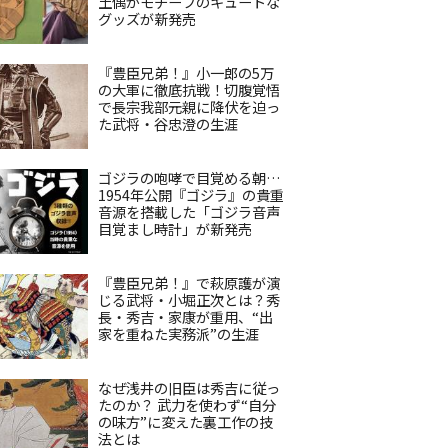
土偶がモチーフのキュートな
グッズが新発売
『豊臣兄弟！』小一郎の5万
の大軍に徹底抗戦！切腹覚悟
で長宗我部元親に降伏を迫っ
た武将・谷忠澄の生涯
ゴジラの咆哮で目覚める朝…
1954年公開『ゴジラ』の貴重
音源を搭載した「ゴジラ音声
目覚まし時計」が新発売
『豊臣兄弟！』で萩原護が演
じる武将・小堀正次とは？秀
長・秀吉・家康が重用、“出
家を重ねた実務派”の生涯
なぜ浅井の旧臣は秀吉に従っ
たのか？ 武力を使わず“自分
の味方”に変えた裏工作の技
法とは