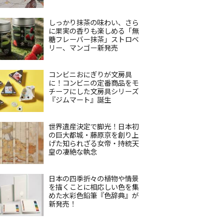
しっかり抹茶の味わい、さら
に果実の香りも楽しめる「無
糖フレーバー抹茶」ストロベ
リー、マンゴー新発売
コンビニおにぎりが文房具
に！コンビニの定番商品をモ
チーフにした文房具シリーズ
『ジムマート』誕生
世界遺産決定で脚光！日本初
の巨大都城・藤原京を創り上
げた知られざる女帝・持統天
皇の凄絶な執念
日本の四季折々の植物や情景
を描くことに相応しい色を集
めた水彩色鉛筆『色辞典』が
新発売！