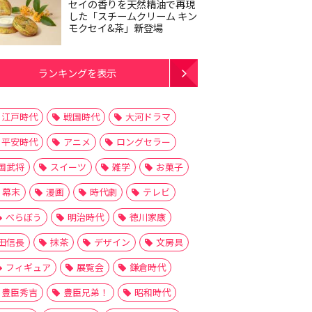
セイの香りを天然精油で再現
した「スチームクリーム キン
モクセイ&茶」新登場
ランキングを表示
江戸時代
戦国時代
大河ドラマ
平安時代
アニメ
ロングセラー
国武将
スイーツ
雑学
お菓子
幕末
漫画
時代劇
テレビ
べらぼう
明治時代
徳川家康
田信長
抹茶
デザイン
文房具
フィギュア
展覧会
鎌倉時代
豊臣秀吉
豊臣兄弟！
昭和時代