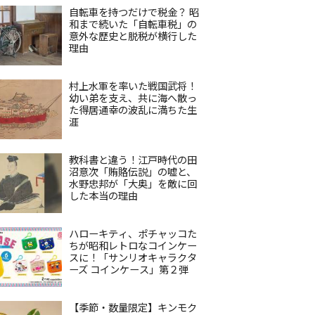
自転車を持つだけで税金？ 昭
和まで続いた「自転車税」の
意外な歴史と脱税が横行した
理由
村上水軍を率いた戦国武将！
幼い弟を支え、共に海へ散っ
た得居通幸の波乱に満ちた生
涯
教科書と違う！江戸時代の田
沼意次「賄賂伝説」の嘘と、
水野忠邦が「大奥」を敵に回
した本当の理由
ハローキティ、ポチャッコた
ちが昭和レトロなコインケー
スに！「サンリオキャラクタ
ーズ コインケース」第２弾
【季節・数量限定】キンモク