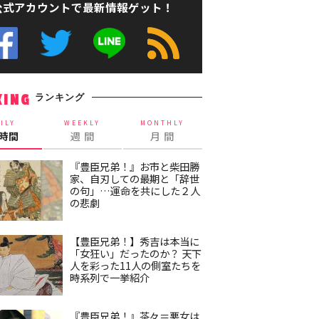
公式アカウントで最新情報ゲット！
ランキング
KING
ILY
WEEKLY
MONTHLY
4時間
週 間
月 間
『豊臣兄弟！』お市と柴田勝
家、自刃しての最期と「辞世
の句」…運命を共にした２人
の悲劇
【豊臣兄弟！】秀吉は本当に
「女狂い」だったのか？ 天下
人を彩った11人の側室たちを
時系列で一挙紹介
『豊臣兄弟！』茶々＝悪女は