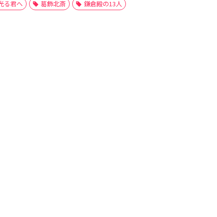
光る君へ
葛飾北斎
鎌倉殿の13人